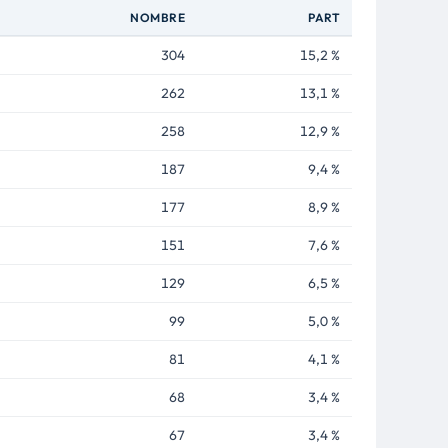
NOMBRE
PART
304
15,2 %
262
13,1 %
258
12,9 %
187
9,4 %
177
8,9 %
151
7,6 %
129
6,5 %
99
5,0 %
81
4,1 %
68
3,4 %
67
3,4 %