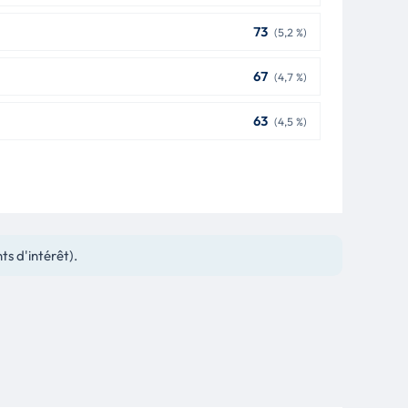
73
(5,2 %)
67
(4,7 %)
63
(4,5 %)
ts d'intérêt).