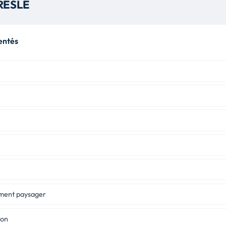
BRESLE
entés
ement paysager
ion