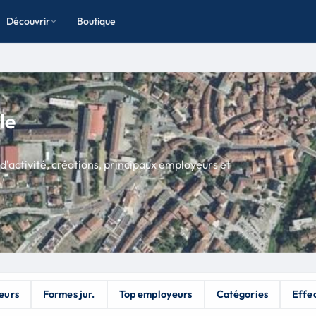
Découvrir
Boutique
le
d'activité, créations, principaux employeurs et
eurs
Formes jur.
Top employeurs
Catégories
Effec