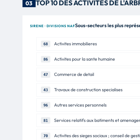
TOP 10 DES ACTIVITÉS DE L'AR
03
Sous-secteurs les plus représ
SIRENE · DIVISIONS NAF
Activites immobilieres
68
Activites pour la sante humaine
86
Commerce de detail
47
Travaux de construction specialises
43
Autres services personnels
96
Services relatifs aux batiments et amenag
81
Activites des sieges sociaux ; conseil de gest
70