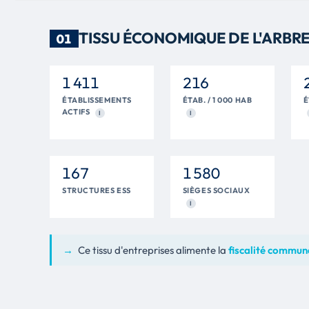
TISSU ÉCONOMIQUE DE L'ARBR
01
1 411
216
ÉTABLISSEMENTS
ÉTAB. / 1 000 HAB
É
ACTIFS
I
I
167
1 580
STRUCTURES ESS
SIÈGES SOCIAUX
I
→
Ce tissu d'entreprises alimente la
fiscalité communa