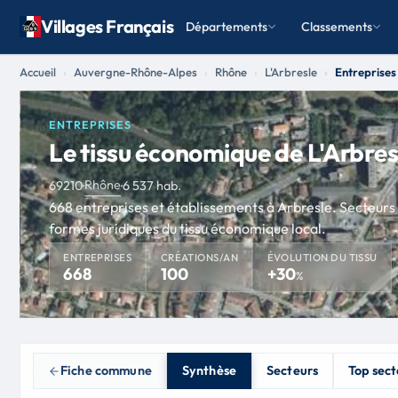
Villages Français
Départements
Classements
Accueil
Auvergne-Rhône-Alpes
Rhône
L'Arbresle
Entreprises
ENTREPRISES
Le tissu économique de L'Arbres
Rhône
69210
·
·
6 537 hab.
668 entreprises et établissements à Arbresle. Secteurs 
formes juridiques du tissu économique local.
ENTREPRISES
CRÉATIONS/AN
ÉVOLUTION DU TISSU
668
100
+30
%
Fiche commune
Synthèse
Secteurs
Top sect