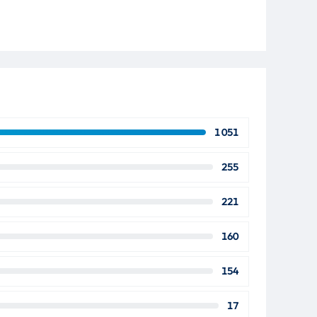
1 051
255
221
160
154
17