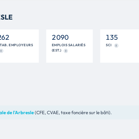
ESLE
262
2 090
135
TAB. EMPLOYEURS
EMPLOIS SALARIÉS
SCI
I
(EST.)
I
I
le de l'Arbresle
(CFE, CVAE, taxe foncière sur le bâti).