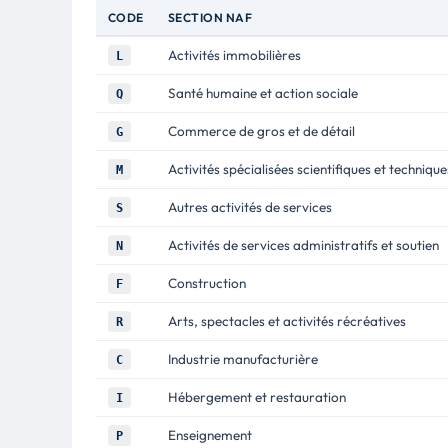
CODE
SECTION NAF
Activités immobilières
L
Santé humaine et action sociale
Q
Commerce de gros et de détail
G
Activités spécialisées scientifiques et technique
M
Autres activités de services
S
Activités de services administratifs et soutien
N
Construction
F
Arts, spectacles et activités récréatives
R
Industrie manufacturière
C
Hébergement et restauration
I
Enseignement
P