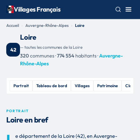
Villages Français
Accueil
Auvergne-Rhône-Alpes
Loire
Loire
— toutes les communes de la Loire
42
320
communes ·
774 554
habitants ·
Auvergne-
Rhône-Alpes
Portrait
Tableau de bord
Villages
Patrimoine
Classe
PORTRAIT
Loire en bref
L
e département de la Loire (42), en Auvergne-