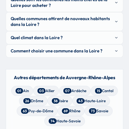
Loire pour acheter ?
Quelles communes attirent de nouveaux habitants
dans la Loire ?
Quel climat dans la Loire ?
Comment choisir une commune dans la Loire ?
Autres départements de Auvergne-Rhône-Alpes
Ain
Allier
Ardèche
Cantal
01
03
07
15
Drôme
Isère
Haute-Loire
26
38
43
Puy-de-Dôme
Rhône
Savoie
63
69
73
Haute-Savoie
74