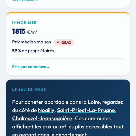
IMMOBILIER
1 815
€/m²
Prix médian maison
▼ -28,4%
59 %
de propriétaires
Prix par commune
→
LE SAVIEZ-VOUS
Pour acheter abordable dans la Loire, regardez
du côté de
Noailly
,
Saint-Priest-La-Prugne
,
Chalmazel-Jeansagnière
. Ces communes
affichent les prix au m² les plus accessibles tout
en restant dans le département.