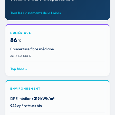
Tous les classements de la Loire
↓
NUMÉRIQUE
86
%
Couverture fibre médiane
de 0 % à 100 %
Top fibre
→
ENVIRONNEMENT
DPE médian :
219 kWh/m²
922
opérateurs bio