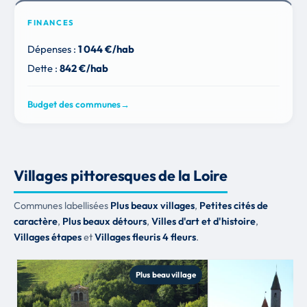
FINANCES
Dépenses :
1 044 €/hab
Dette :
842 €/hab
Budget des communes
→
Villages pittoresques de la Loire
Communes labellisées
Plus beaux villages
,
Petites cités de
caractère
,
Plus beaux détours
,
Villes d'art et d'histoire
,
Villages étapes
et
Villages fleuris 4 fleurs
.
Plus beau village
P