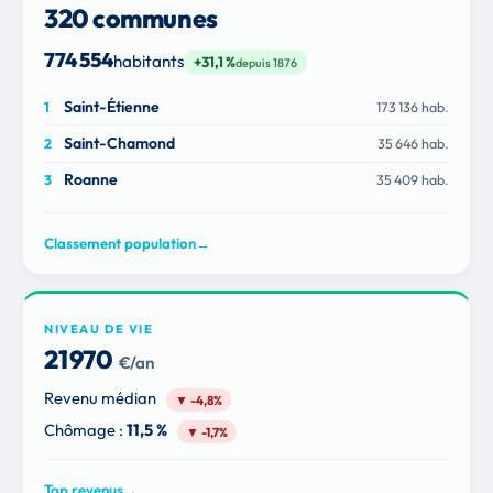
320 communes
774 554
habitants
+31,1 %
depuis 1876
Saint-Étienne
173 136 hab.
Saint-Chamond
35 646 hab.
Roanne
35 409 hab.
Classement population
→
NIVEAU DE VIE
21 970
€/an
Revenu médian
▼ -4,8%
Chômage :
11,5 %
▼ -1,7%
Top revenus
→