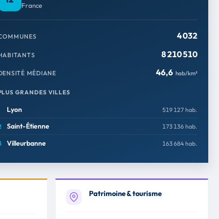
France
4 032
COMMUNES
8 210 510
HABITANTS
46,6
DENSITÉ MÉDIANE
hab/km²
PLUS GRANDES VILLES
Lyon
519 127 hab.
Saint-Étienne
173 136 hab.
Villeurbanne
163 684 hab.
Patrimoine & tourisme