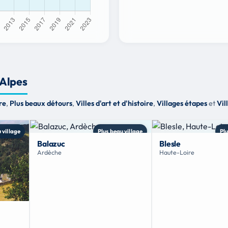
-Alpes
re
,
Plus beaux détours
,
Villes d'art et d'histoire
,
Villages étapes
et
Vil
 village
Plus beau village
Plu
Balazuc
Blesle
Ardèche
Haute-Loire