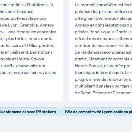
 huit millions d'habitants, la
Le marché immobilier est for
che une croissance
polarisé : les prix au mètre ca
que soutenue, tirée par
atteignent des niveaux élevés
ité de Lyon, Grenoble, Annecy
Annecy et dans les stations al
y. L'axe rhodanien concentre
prisées, tandis que le Cantal et 
 les plus fortes, tandis que le
offrent des biens accessibles 
aute-Loire et l'Allier perdent
à attirer de nouveaux résiden
s et vieillissent. Les stations
de résidences secondaires est
Savoie et Haute-Savoie
particulièrement importante 
 un afflux saisonnier qui
Haute-Savoie, alimentée par l
opulation de certaines vallées
touristique internationale. Les
programmes de rénovation u
multiplient dans les quartiers 
de Saint-Étienne et Clermont
kiable mondial avec 175 stations
Pôle de compétitivité Lyonbiopôle en 