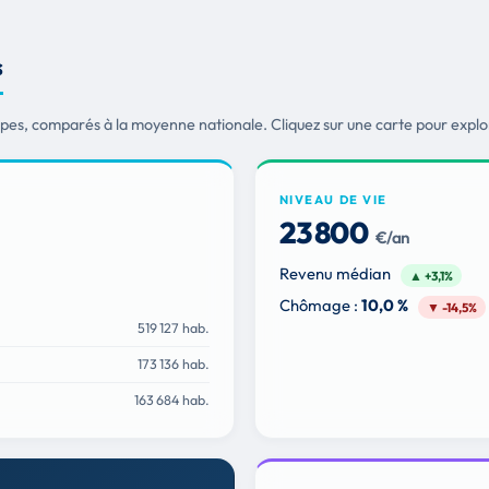
s
es, comparés à la moyenne nationale. Cliquez sur une carte pour explore
NIVEAU DE VIE
23 800
€/an
Revenu médian
▲ +3,1%
Chômage :
10,0 %
▼ -14,5%
519 127 hab.
173 136 hab.
163 684 hab.