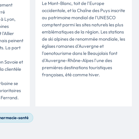
Le Mont-Blanc, toit de l'Europe
tement
occidentale, et la Chaîne des Puys inscrite
rré
au patrimoine mondial de l'UNESCO
 à Lyon,
comptent parmi les sites naturels les plus
pines
emblématiques de la région. Les stations
l'Allier
de ski alpines de renommée mondiale, les
mais peinent
églises romanes d'Auvergne et
ts. La part
l'oenotourisme dans le Beaujolais font
d'Auvergne-Rhône-Alpes l'une des
en Savoie et
premières destinations touristiques
a clientèle
françaises, été comme hiver.
rbaine se
prioritaires
-Ferrand.
pharmacie-santé