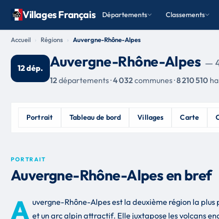
Villages Français
Départements
Classements
Accueil
Régions
Auvergne-Rhône-Alpes
Auvergne-Rhône-Alpes
— 
12 dép.
12
départements ·
4 032
communes ·
8 210 510
ha
Portrait
Tableau de bord
Villages
Carte
PORTRAIT
Auvergne-Rhône-Alpes en bref
A
uvergne-Rhône-Alpes est la deuxième région la plus 
et un arc alpin attractif. Elle juxtapose les volcans 