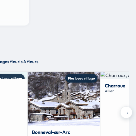
lages fleuris 4 fleurs
.
s beau village
Plus beau village
Charroux
Allier
→
Bonneval-sur-Arc