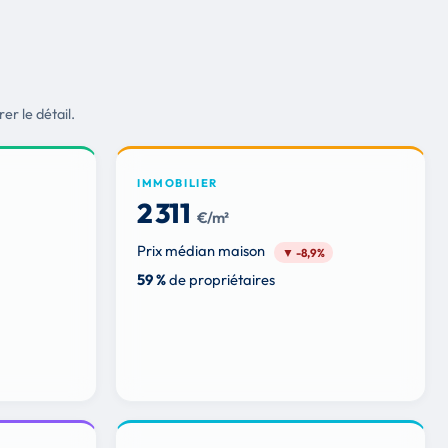
r le détail.
IMMOBILIER
2 311
€/m²
Prix médian maison
▼ -8,9%
59 %
de propriétaires