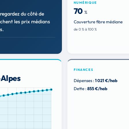
NUMÉRIQUE
70
%
regardez du côté de
chent les prix médians
Couverture fibre médiane
s.
de 0 % à 100 %
FINANCES
-Alpes
Dépenses :
1 021 €/hab
Dette :
855 €/hab