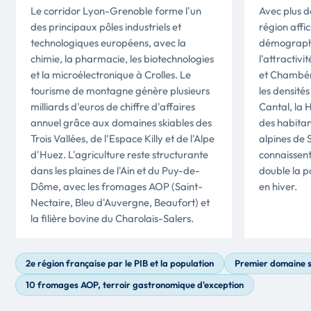
Le corridor Lyon-Grenoble forme l'un
Avec plus de
des principaux pôles industriels et
région affi
technologiques européens, avec la
démographi
chimie, la pharmacie, les biotechnologies
l'attractiv
et la microélectronique à Crolles. Le
et Chambér
tourisme de montagne génère plusieurs
les densités
milliards d'euros de chiffre d'affaires
Cantal, la H
annuel grâce aux domaines skiables des
des habitant
Trois Vallées, de l'Espace Killy et de l'Alpe
alpines de 
d'Huez. L'agriculture reste structurante
connaissent
dans les plaines de l'Ain et du Puy-de-
double la p
Dôme, avec les fromages AOP (Saint-
en hiver.
Nectaire, Bleu d'Auvergne, Beaufort) et
la filière bovine du Charolais-Salers.
2e région française par le PIB et la population
Premier domaine s
10 fromages AOP, terroir gastronomique d'exception