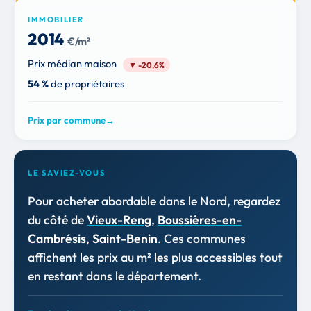
IMMOBILIER
2 014
€/m²
Prix médian maison
▼ -20,6%
54 %
de propriétaires
Prix par commune
→
LE SAVIEZ-VOUS
Pour acheter abordable dans le Nord, regardez
du côté de
Vieux-Reng
,
Boussières-en-
Cambrésis
,
Saint-Benin
. Ces communes
affichent les prix au m² les plus accessibles tout
en restant dans le département.