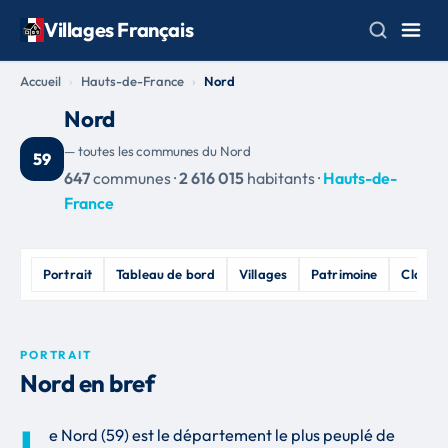
Villages Français
Accueil
Hauts-de-France
Nord
Nord
— toutes les communes du Nord
59
647
communes ·
2 616 015
habitants ·
Hauts-de-
France
Portrait
Tableau de bord
Villages
Patrimoine
Classe
PORTRAIT
Nord en bref
L
e Nord (59) est le département le plus peuplé de