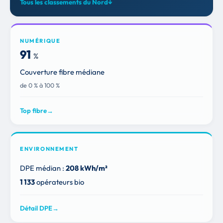
Tous les classements du Nord
↓
NUMÉRIQUE
91
%
Couverture fibre médiane
de 0 % à 100 %
Top fibre
→
ENVIRONNEMENT
DPE médian :
208 kWh/m²
1 133
opérateurs bio
Détail DPE
→