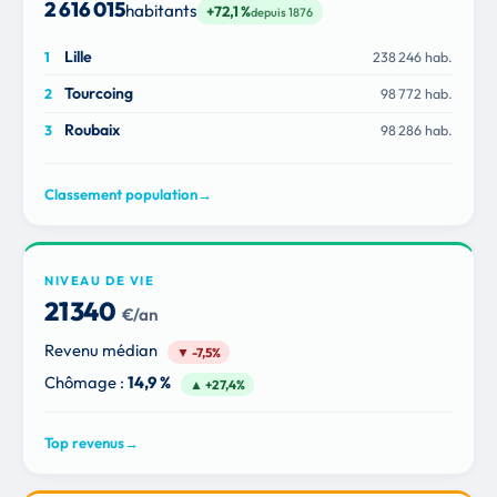
2 616 015
habitants
+72,1 %
depuis 1876
Lille
238 246 hab.
Tourcoing
98 772 hab.
Roubaix
98 286 hab.
Classement population
→
NIVEAU DE VIE
21 340
€/an
Revenu médian
▼ -7,5%
Chômage :
14,9 %
▲ +27,4%
Top revenus
→