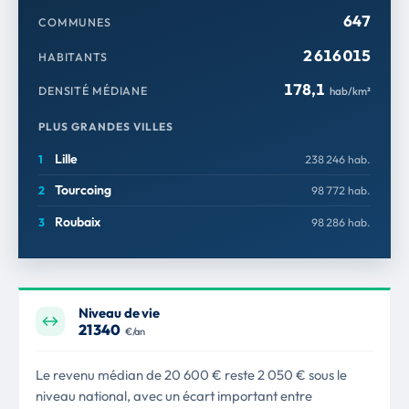
647
COMMUNES
2 616 015
HABITANTS
178,1
DENSITÉ MÉDIANE
hab/km²
PLUS GRANDES VILLES
Lille
238 246 hab.
Tourcoing
98 772 hab.
Roubaix
98 286 hab.
Niveau de vie
21 340
€/an
Le revenu médian de 20 600 € reste 2 050 € sous le
niveau national, avec un écart important entre