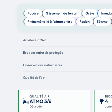
Foudre
Glissement de terrain
Grêle
Inonda
Phénomène lié à l'atmosphère
Radon
Séisme
Arrêtés CatNat
Espaces naturels protégés
Observations naturalistes
Qualité de l'air
QUALITÉ AIR
BIO
🌬
🌳
ATMO 3/6
4
Dégradé
zone