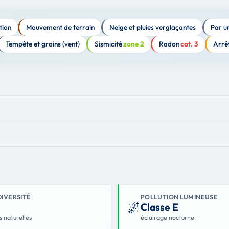
tion
Mouvement de terrain
Neige et pluies verglaçantes
Par u
Tempête et grains (vent)
Sismicité
zone 2
Radon
cat. 3
Arrê
DIVERSITÉ
POLLUTION LUMINEUSE
🌌
Classe E
s naturelles
éclairage nocturne