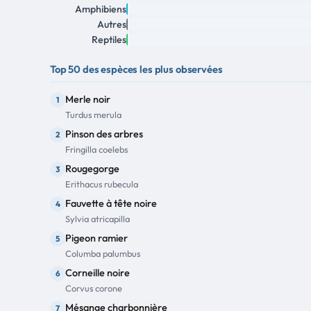
Amphibiens
Autres
Reptiles
Top 50 des espèces les plus observées
Merle noir
1
Turdus merula
Pinson des arbres
2
Fringilla coelebs
Rougegorge
3
Erithacus rubecula
Fauvette à tête noire
4
Sylvia atricapilla
Pigeon ramier
5
Columba palumbus
Corneille noire
6
Corvus corone
Mésange charbonnière
7