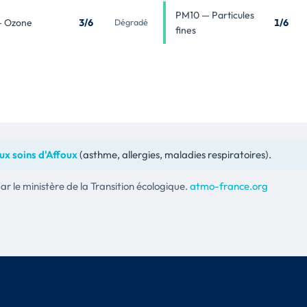
PM10 — Particules
— Ozone
3/6
1/6
Dégradé
fines
ux soins d'Affoux
(asthme, allergies, maladies respiratoires).
 le ministère de la Transition écologique.
atmo-france.org