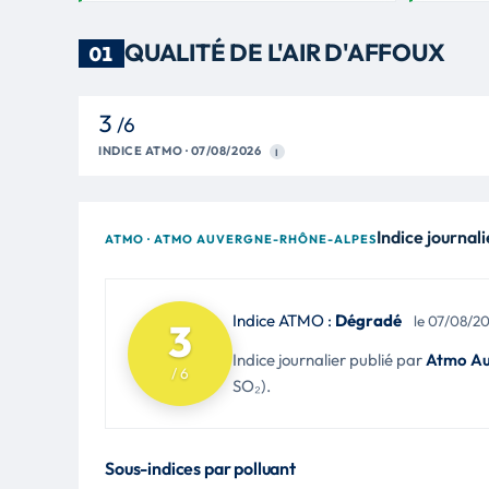
QUALITÉ DE L'AIR D'AFFOUX
01
3
/6
INDICE ATMO · 07/08/2026
I
Indice journali
ATMO · ATMO AUVERGNE-RHÔNE-ALPES
Indice ATMO :
Dégradé
le 07/08/2
3
Indice journalier publié par
Atmo Au
/ 6
SO₂).
Sous-indices par polluant