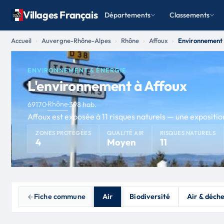
Villages Français
Départements
Classements
Accueil
Auvergne-Rhône-Alpes
Rhône
Affoux
Environnement 
ENVIRONNEMENT & ÉNERGIE
L'environnement à Affoux
Rhône
69170
·
·
398 hab.
Affoux est exposée à 11 risques naturels — une exposition
ZONES PROTÉGÉES
QUALITÉ AIR
RISQUES NATURELS
4
Moyen
11
Fiche commune
Air
Biodiversité
Air & déch