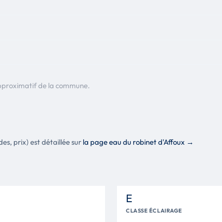
pproximatif de la commune.
es, prix) est détaillée sur
la page eau du robinet d'Affoux →
E
CLASSE ÉCLAIRAGE
i,Grésillon, Grillon sauvage, Petit Cheval du Bon Dieu, Grill