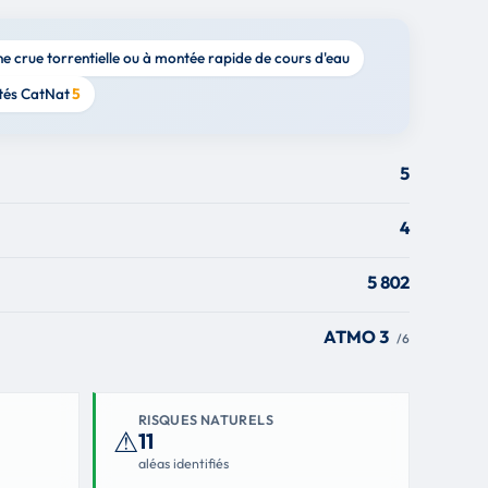
ne crue torrentielle ou à montée rapide de cours d'eau
tés CatNat
5
5
4
5 802
ATMO 3
/6
RISQUES NATURELS
⚠
11
aléas identifiés