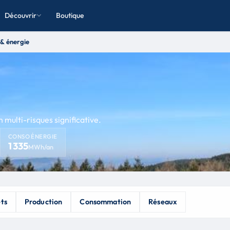
Découvrir
Boutique
& énergie
 multi-risques significative.
CONSO ÉNERGIE
1 335
MWh/an
ets
Production
Consommation
Réseaux