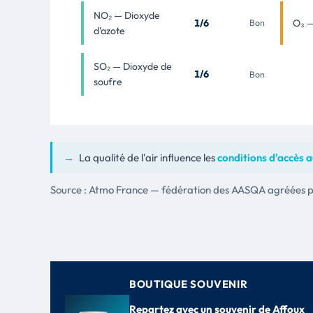
NO₂ — Dioxyde
1/6
O₃ 
Bon
d'azote
SO₂ — Dioxyde de
1/6
Bon
soufre
→
La qualité de l'air influence les
conditions d'accès a
Source : Atmo France — fédération des AASQA agréées par
BOUTIQUE SOUVENIR
Repartez avec un souvenir de Affoux