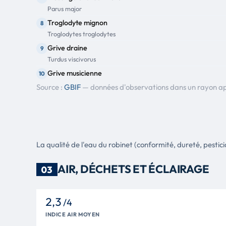
Parus major
Troglodyte mignon
8
Troglodytes troglodytes
Grive draine
9
Turdus viscivorus
Grive musicienne
10
Turdus philomelos
Source :
GBIF
— données d'observations dans un rayon a
Moineau domestique
11
Passer domesticus
Pouillot véloce
12
Phylloscopus collybita
La qualité de l'eau du robinet (conformité, dureté, pesticid
Geai des chênes
13
Garrulus glandarius
AIR, DÉCHETS ET ÉCLAIRAGE
03
Buse variable
14
Buteo buteo
2,3
Mésange noire
15
/4
Periparus ater
INDICE AIR MOYEN
Grillon champêtre, Grillon des champs, Gril, Riquet, Cricr
16