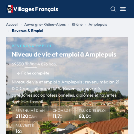
Villages Français
Accueil
Auvergne-Rhône-Alpes
Rhône
Amplepuis
Revenus & Emploi
REVENUS & EMPLOI
Niveau de vie et emploi à Amplepuis
Rhône
69550
·
·
4 876 hab.
Fiche complète
Niveau de vie et emploi à Amplepuis : revenu médian 21
120 €/an, chômage 11,7 %. Revenus, pauvreté,
catégories socioprofessionnelles, diplômes et navettes
domicile-travail.
REVENU MÉDIAN
CHÔMAGE
TAUX D'EMPLOI
21 120
11,7
68,0
€/an
%
%
PAUVRETÉ
16
%