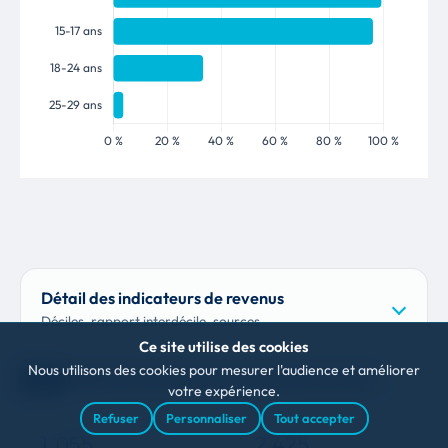
Détail des indicateurs de revenus
Déciles, rapport interdécile, sources
Ce site utilise des cookies
Nous utilisons des cookies pour mesurer l'audience et améliorer
PRESTATIONS SOCIALES (CAF)
04
votre expérience.
Refuser
Personnaliser
Tout accepter
1 055
2 425