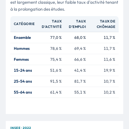
est largement classique, leur faible taux d'activité tenant
à la prolongation des études.
TAUX
TAUX
TAUX DE
CATÉGORIE
D'ACTIVITÉ
D'EMPLOI
CHÔMAGE
Ensemble
77,0 %
68,0 %
11,7 %
Hommes
78,6 %
69,4 %
11,7 %
Femmes
75,4 %
66,6 %
11,6 %
15-24 ans
51,6 %
41,4 %
19,9 %
25-54 ans
91,5 %
81,7 %
10,7 %
55-64 ans
61,4 %
55,1 %
10,2 %
INSEE · 2022