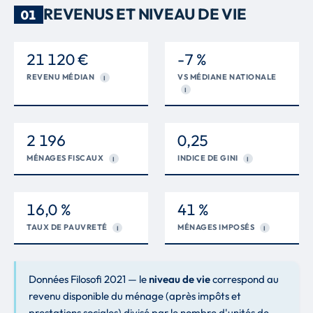
REVENUS ET NIVEAU DE VIE
01
21 120 €
-7 %
REVENU MÉDIAN
VS MÉDIANE NATIONALE
I
I
2 196
0,25
MÉNAGES FISCAUX
INDICE DE GINI
I
I
16,0 %
41 %
TAUX DE PAUVRETÉ
MÉNAGES IMPOSÉS
I
I
Données Filosofi 2021 — le
niveau de vie
correspond au
revenu disponible du ménage (après impôts et
prestations sociales) divisé par le nombre d'unités de