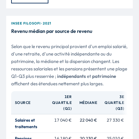
INSEE FILOSOFI · 2021
Revenu médian par source de revenu
Selon que le revenu principal provient d'un emploi salarié,
d'une retraite, d'une activité indépendante ou du
patrimoine, la médiane et la dispersion changent. Les
ressources salariales et les pensions présentent une plage
Q1-Q3 plus resserrée ;
indépendants
et
patrimoine
affichent des étendues nettement plus larges.
1ER
3E
SOURCE
QUARTILE
MÉDIANE
QUARTILE
(Q1)
(Q3)
Salaires et
17 040 €
22 040 €
27 330 €
traitements
Pensions,
16 180 €
20 230 €
25 010 €