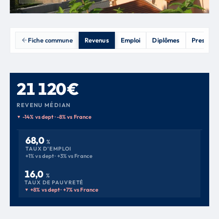
Fiche commune
Revenus
Emploi
Diplômes
Prestati
21 120 €
REVENU MÉDIAN
-14% vs dept · -8% vs France
68,0
%
TAUX D'EMPLOI
+1% vs dept · +3% vs France
16,0
%
TAUX DE PAUVRETÉ
+8% vs dept · +7% vs France