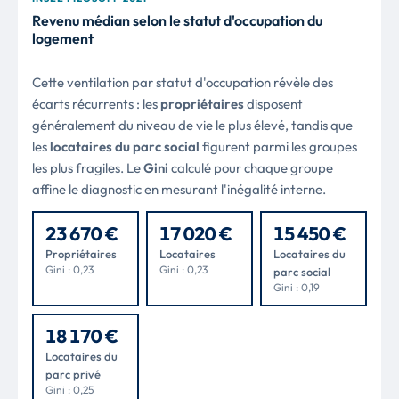
Revenu médian selon le statut d'occupation du
logement
Cette ventilation par statut d'occupation révèle des
écarts récurrents : les
propriétaires
disposent
généralement du niveau de vie le plus élevé, tandis que
les
locataires du parc social
figurent parmi les groupes
les plus fragiles. Le
Gini
calculé pour chaque groupe
affine le diagnostic en mesurant l'inégalité interne.
23 670 €
17 020 €
15 450 €
Propriétaires
Locataires
Locataires du
Gini : 0,23
Gini : 0,23
parc social
Gini : 0,19
18 170 €
Locataires du
parc privé
Gini : 0,25