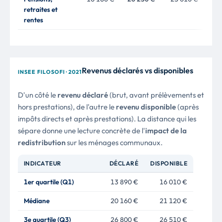
retraites et
rentes
Revenus déclarés vs disponibles
INSEE FILOSOFI · 2021
D'un côté le
revenu déclaré
(brut, avant prélèvements et
hors prestations), de l'autre le
revenu disponible
(après
impôts directs et après prestations). La distance qui les
sépare donne une lecture concrète de l'
impact de la
redistribution
sur les ménages communaux.
INDICATEUR
DÉCLARÉ
DISPONIBLE
1er quartile (Q1)
13 890 €
16 010 €
Médiane
20 160 €
21 120 €
3e quartile (Q3)
26 800 €
26 510 €