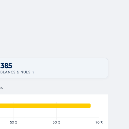
385
BLANCS & NULS
?
e.