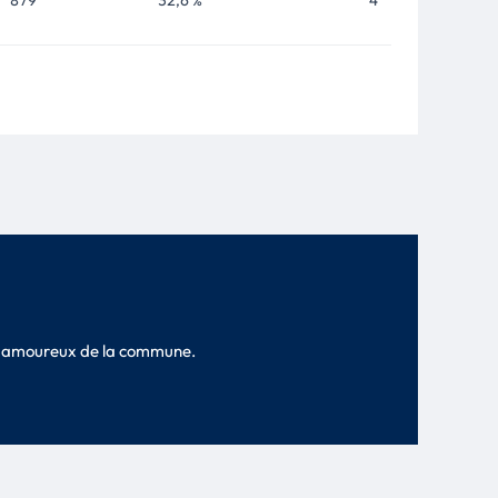
879
32,6 %
4
les amoureux de la commune.