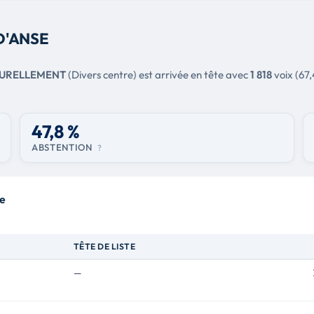
D'ANSE
TURELLEMENT
(Divers centre) est arrivée en tête avec
1 818
voix (67
47,8 %
ABSTENTION
?
te
TÊTE DE LISTE
—