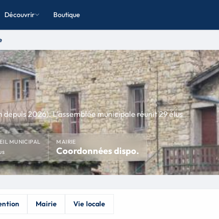
Découvrir
Boutique
e
depuis 2026). L'assemblée municipale réunit 29 élus
EIL MUNICIPAL
MAIRIE
Coordonnées dispo.
us
ention
Mairie
Vie locale