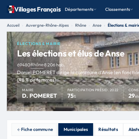
Villages Français
Départements
Classements
Accueil
Auvergne-Rhône-Alpes
Rhône
Anse
Élections & mairi
ÉLECTIONS & MAIRIE
Les élections et élus de Anse
Rhône
69480
·
·
8 206 hab.
Daniel POMERET dirige la commune d'Anse (en fonction 
(48 % de femmes).
MAIRE
PARTICIPATION PRÉSID. 2022
CONS
D. POMERET
75
29
%
él
Fiche commune
Municipales
Résultats
Abst