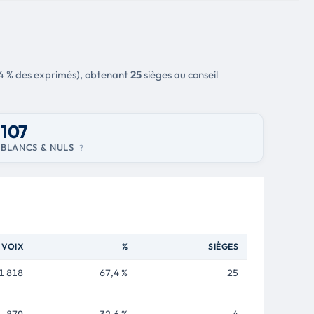
,4 % des exprimés), obtenant
25
sièges au conseil
107
BLANCS & NULS
?
VOIX
%
SIÈGES
1 818
67,4 %
25