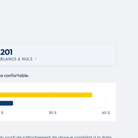
201
BLANCS & NULS
?
ce confortable.
tte du parti de rattachement de chaque candidat à la date