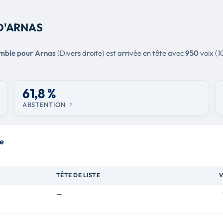
D'ARNAS
mble pour Arnas
(Divers droite) est arrivée en tête avec
950
voix (1
61,8 %
ABSTENTION
?
te
TÊTE DE LISTE
V
—