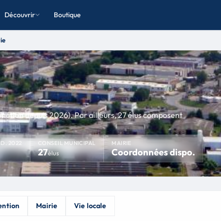
Découvrir
Boutique
ie
ion depuis 2026). Par ailleurs, 27 élus composent
ID. 2022
CONSEIL MUNICIPAL
MAIRIE
27
Coordonnées dispo.
élus
ention
Mairie
Vie locale