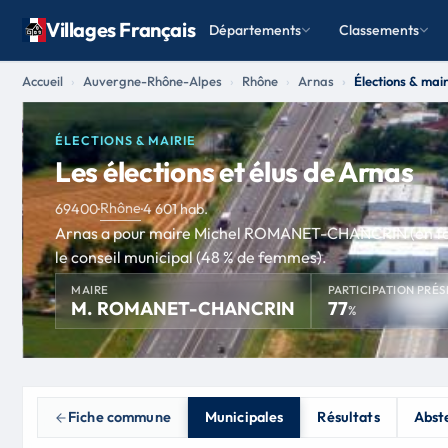
Villages Français
Départements
Classements
Accueil
Auvergne-Rhône-Alpes
Rhône
Arnas
Élections & mair
ÉLECTIONS & MAIRIE
Les élections et élus de Arnas
Rhône
69400
·
·
4 601 hab.
Arnas a pour maire Michel ROMANET-CHANCRIN (en fonct
le conseil municipal (48 % de femmes).
MAIRE
PARTICIPATION PRÉS
M. ROMANET-CHANCRIN
77
%
Fiche commune
Municipales
Résultats
Abst