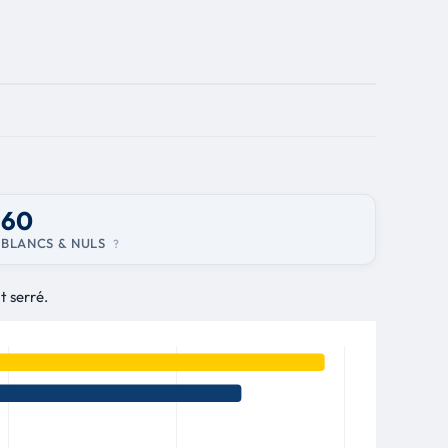
60
BLANCS & NULS
?
t serré.