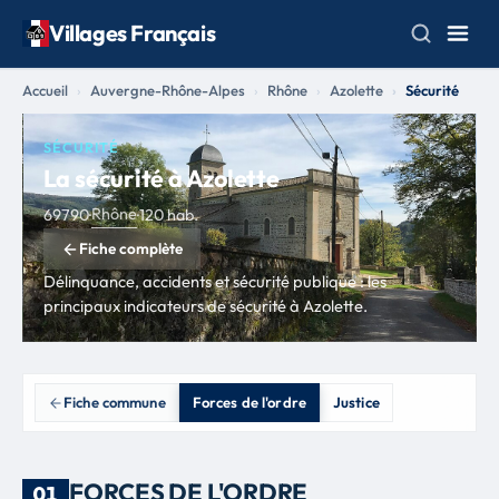
Villages Français
Accueil
Auvergne-Rhône-Alpes
Rhône
Azolette
Sécurité
SÉCURITÉ
La sécurité à Azolette
Rhône
69790
·
·
120 hab.
Fiche complète
Délinquance, accidents et sécurité publique : les
principaux indicateurs de sécurité à Azolette.
Fiche commune
Forces de l'ordre
Justice
FORCES DE L'ORDRE
01