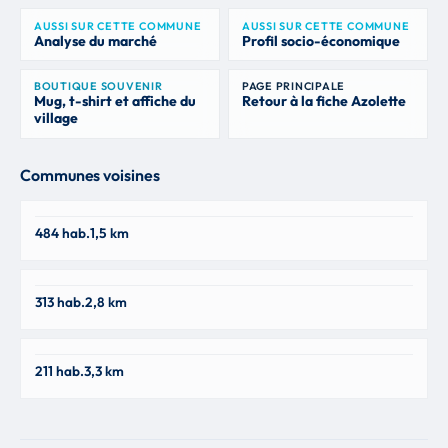
AUSSI SUR CETTE COMMUNE
AUSSI SUR CETTE COMMUNE
Analyse du marché
Profil socio-économique
BOUTIQUE SOUVENIR
PAGE PRINCIPALE
Mug, t-shirt et affiche du
Retour à la fiche Azolette
village
Communes voisines
Propières
484 hab.
1,5 km
69790
Belleroche
313 hab.
2,8 km
42670
Saint-Germain-La-Montagne
211 hab.
3,3 km
42670