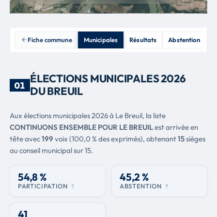
Fiche commune
Municipales
Résultats
Abstention
M
ÉLECTIONS MUNICIPALES 2026
01
DU BREUIL
Aux élections municipales 2026 à Le Breuil, la liste
CONTINUONS ENSEMBLE POUR LE BREUIL
est arrivée en
tête avec
199
voix (100,0 % des exprimés), obtenant
15
sièges
au conseil municipal sur 15.
54,8 %
45,2 %
PARTICIPATION
ABSTENTION
?
?
41