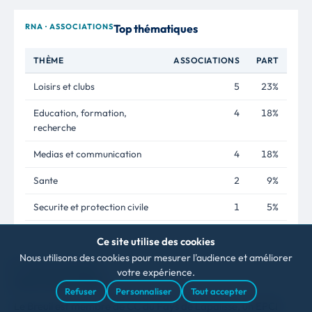
RNA · ASSOCIATIONS
Top thématiques
THÈME
ASSOCIATIONS
PART
Loisirs et clubs
5
23%
Education, formation,
4
18%
recherche
Medias et communication
4
18%
Sante
2
9%
Securite et protection civile
1
5%
Ce site utilise des cookies
Nous utilisons des cookies pour mesurer l'audience et améliorer
Tous les thèmes
votre expérience.
Intercommunalité
Refuser
Personnaliser
Tout accepter
Le Breuil est membre de CC du Pays de Lapalisse, un EPCI