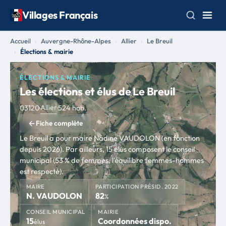
Villages Français
Accueil
Auvergne-Rhône-Alpes
Allier
Le Breuil
Élections & mairie
ÉLECTIONS & MAIRIE
Les élections et élus de Le Breuil
Allier
03120
·
·
524 hab.
Fiche complète
Le Breuil a pour maire Nadine VAUDOLON (en fonction
depuis 2026). Par ailleurs, 15 élus composent le conseil
municipal (53 % de femmes, l'équilibre femmes-hommes
est respecté).
MAIRE
PARTICIPATION PRÉSID. 2022
N. VAUDOLON
82
%
CONSEIL MUNICIPAL
MAIRIE
15
Coordonnées dispo.
élus