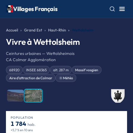
Villages Français
Accueil
Grand Est
Haut-Rhin
Wettolsheim
Vivre à Wettolsheim
Ceintures urbaines — Wettolsheimois
CA Colmar Agglomération
68920
INSEE 68365
alt. 287 m
Massif vosgien
Aire d'attraction de Colmar
Météo
❮
❯
POPULATION
1 784
hab.
+5,7 % en 10 ans