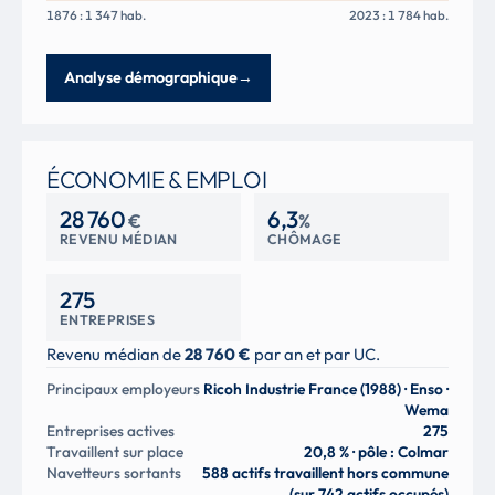
1876 : 1 347 hab.
2023 : 1 784 hab.
Analyse démographique
→
ÉCONOMIE & EMPLOI
28 760
6,3
€
%
REVENU MÉDIAN
CHÔMAGE
275
ENTREPRISES
Revenu médian de
28 760 €
par an et par UC.
Principaux employeurs
Ricoh Industrie France (1988) · Enso ·
Wema
Entreprises actives
275
Travaillent sur place
20,8 % · pôle : Colmar
Navetteurs sortants
588 actifs travaillent hors commune
(sur 742 actifs occupés)