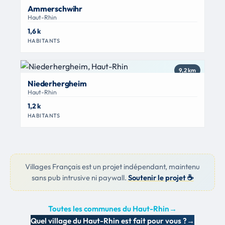
Ammerschwihr
Haut-Rhin
1,6 k
HABITANTS
9,2 km
Niederhergheim
Haut-Rhin
1,2 k
HABITANTS
Villages Français est un projet indépendant, maintenu
sans pub intrusive ni paywall.
Soutenir le projet ☕
Toutes les communes du Haut-Rhin
→
Quel village du Haut-Rhin est fait pour vous ?
→