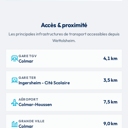
Accès & proximité
Les principales infrastructures de transport accessibles depuis
Wettolsheim.
GARE TGV
4,1 km
Colmar
GARE TER
3,5 km
Ingersheim - Cité Scolaire
AÉROPORT
7,5 km
Colmar-Houssen
GRANDE VILLE
9,0 km
Colmar