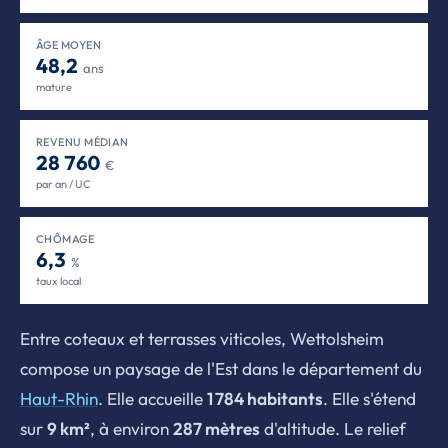
ÂGE MOYEN
48,2
ans
mature
REVENU MÉDIAN
28 760
€
par an / UC
CHÔMAGE
6,3
%
taux local
Entre coteaux et terrasses viticoles, Wettolsheim
compose un paysage de l'Est dans le département du
Haut-Rhin
. Elle accueille
1 784 habitants
. Elle s'étend
sur
9 km²
, à environ
287 mètres
d'altitude. Le relief