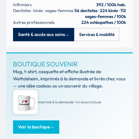
Infirmiers
392 / 100k hab.
Dentistes · kinés · sages-femmes
56 dentistes · 224 kinés · 112
sages-femmes / 100k
Autres professionnels
224 ostéopathes / 100k
Santé & accès aux soins
→
Services & mobilité
BOUTIQUE SOUVENIR
Mug, t-shirt, casquette et affiche illustrée de
Wettolsheim, imprimés à la demande et livrés chez vous
— une idée cadeau ou un souvenir du village.
Imprimé à la demande · livraison incluse
Voir la boutique
→