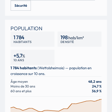
Sécurité
POPULATION
1 784
198
hab/km²
HABITANTS
DENSITÉ
+5,7
%
10 ANS
1 784 habitants
(Wettolsheimois) — population en
croissance sur 10 ans.
Âge moyen
48,2 ans
Moins de 30 ans
24,7 %
60 ans et plus
36,9 %