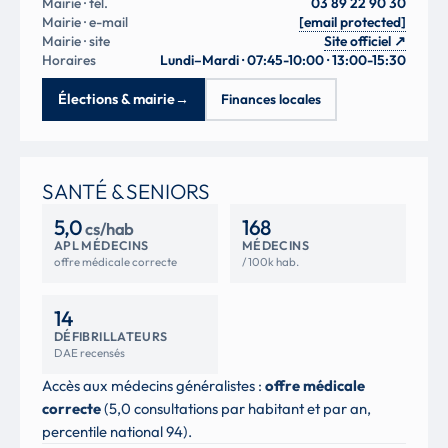
Mairie · tél.
03 89 22 90 30
Mairie · e-mail
[email protected]
Mairie · site
Site officiel
↗
Horaires
Lundi–Mardi · 07:45-10:00 · 13:00-15:30
Élections & mairie
→
Finances locales
SANTÉ & SENIORS
5,0
168
cs/hab
APL MÉDECINS
MÉDECINS
offre médicale correcte
/ 100k hab.
14
DÉFIBRILLATEURS
DAE recensés
Accès aux médecins généralistes :
offre médicale
correcte
(5,0 consultations par habitant et par an,
percentile national 94).