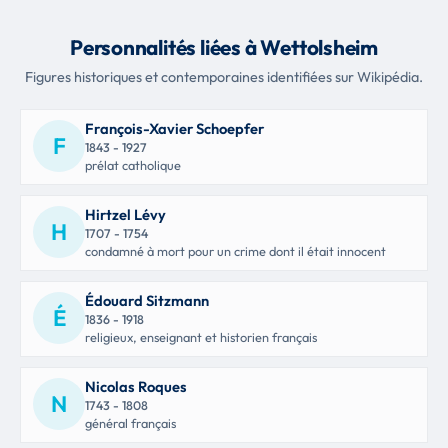
Personnalités liées à Wettolsheim
Figures historiques et contemporaines identifiées sur Wikipédia.
François-Xavier Schoepfer
F
1843 - 1927
prélat catholique
Hirtzel Lévy
H
1707 - 1754
condamné à mort pour un crime dont il était innocent
Édouard Sitzmann
É
1836 - 1918
religieux, enseignant et historien français
Nicolas Roques
N
1743 - 1808
général français