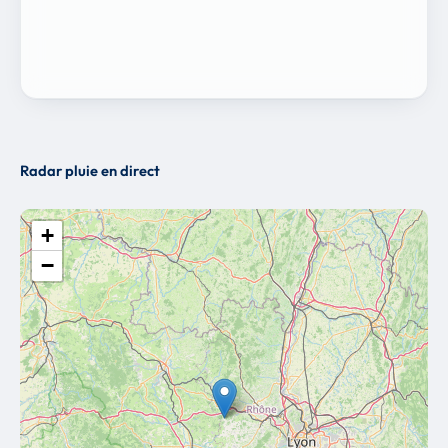
Radar pluie en direct
+
−