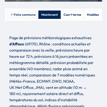
Fiche commune
Maintenant
Court terme
Modèles & inc
Page de prévisions météorologiques exhaustives
d'Affoux
(69170), Rhône : conditions actuelles et
comparaison avec la veille, prévisions heure par
heure sur 72 h, prévisions à 16 jours présentées en
météogramme détaillé, prévision probabiliste par
ensemble (40 membres), radar pluie animé en
temps réel, comparaison de 7 modèles numériques
(Météo-France, ECMWF, DWD, NOAA,
UK Met Office, JMA), vent en altitude (10 m →
180 m), rayonnement solaire direct et diffus,
températures du sol, indices d'instabilité
atmosphérique, débits fluviaux prévisionnels,