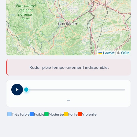
Leaflet
|
©
OSM
Radar pluie temporairement indisponible.
—
Très faible
Faible
Modérée
Forte
Violente