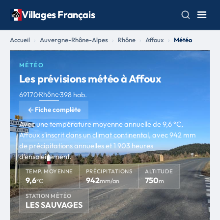
Villages Français
Accueil
Auvergne-Rhône-Alpes
Rhône
Affoux
Météo
MÉTÉO
Les prévisions météo à Affoux
Rhône
69170
·
·
398 hab.
Fiche complète
Avec une température moyenne annuelle de 9,6 °C,
Affoux s'inscrit dans un climat continental, avec 942 mm
de précipitations annuelles et 1 903 heures
d'ensoleillement.
TEMP. MOYENNE
PRÉCIPITATIONS
ALTITUDE
9,6
942
750
°C
mm/an
m
STATION MÉTÉO
LES SAUVAGES