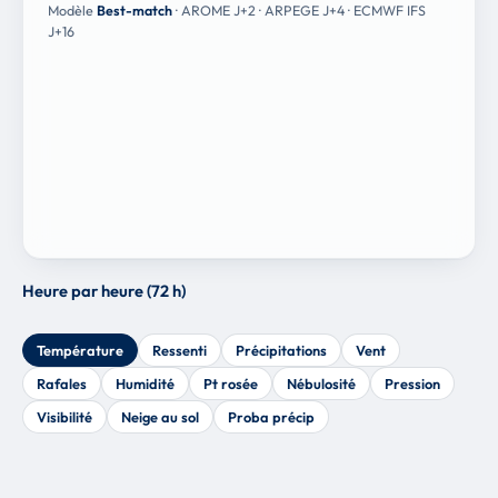
Modèle
Best-match
· AROME J+2 · ARPEGE J+4 · ECMWF IFS
J+16
Heure par heure (72 h)
Température
Ressenti
Précipitations
Vent
Rafales
Humidité
Pt rosée
Nébulosité
Pression
Visibilité
Neige au sol
Proba précip