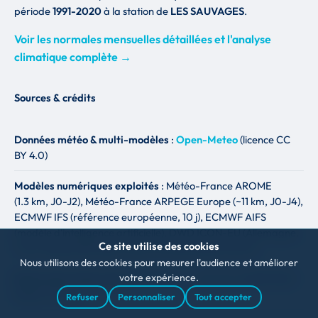
période
1991-2020
à la station de
LES SAUVAGES
.
Voir les normales mensuelles détaillées et l'analyse
climatique complète →
Sources & crédits
Données météo & multi-modèles
:
Open-Meteo
(licence CC
BY 4.0)
Modèles numériques exploités
: Météo-France AROME
(1.3 km, J0-J2), Météo-France ARPEGE Europe (~11 km, J0-J4),
ECMWF IFS (référence européenne, 10 j), ECMWF AIFS
(modèle d'intelligence artificielle), DWD ICON-EU (Allemagne,
Ce site utilise des cookies
7 km), NOAA GFS (USA, 13 km), UK Met Office (10 km).
Nous utilisons des cookies pour mesurer l'audience et améliorer
votre expérience.
Radar pluie temps réel
:
RainViewer
— sources : EUMETNET,
Météo-France
Refuser
Personnaliser
Tout accepter