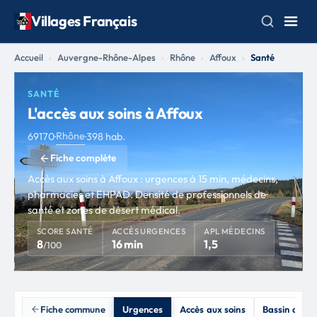
Villages Français
Accueil
Auvergne-Rhône-Alpes
Rhône
Affoux
Santé
SANTÉ
L'accès aux soins à Affoux
Rhône
69170
·
·
398 hab.
Fiche complète
Accès aux soins à Affoux : urgences à 15 min, médecins,
pharmacies et EHPAD. Densité de professionnels de
santé et zones de désert médical.
SCORE SANTÉ
ACCÈS URGENCES
APL MÉDECINS
8
16 min
1,5
/100
Fiche commune
Urgences
Accès aux soins
Bassin de vi