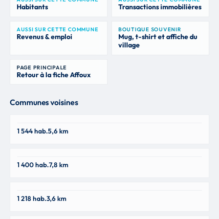
Habitants
Transactions immobilières
AUSSI SUR CETTE COMMUNE
BOUTIQUE SOUVENIR
Revenus & emploi
Mug, t-shirt et affiche du
village
PAGE PRINCIPALE
Retour à la fiche Affoux
Communes voisines
Saint-Forgeux
1 544 hab.
5,6 km
69490
Montrottier
1 400 hab.
7,8 km
69770
Violay
1 218 hab.
3,6 km
42780