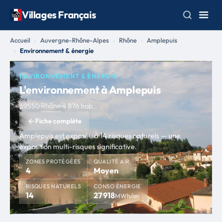
Villages Français
Accueil
Auvergne-Rhône-Alpes
Rhône
Amplepuis
Environnement & énergie
ENVIRONNEMENT & ÉNERGIE
L'environnement à Amplepuis
Rhône
69550
·
·
4 876 hab.
Fiche complète
Amplepuis est exposée à 14 risques naturels — une
exposition multi-risques significative.
ZONES PROTÉGÉES
QUALITÉ AIR
4
Moyen
RISQUES NATURELS
CONSO ÉNERGIE
14
27 918
MWh/an