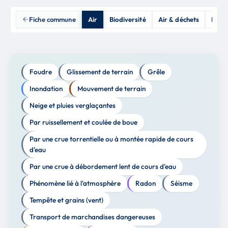
Fiche commune
Air
Biodiversité
Air & déchets
Prod
Foudre
Glissement de terrain
Grêle
Inondation
Mouvement de terrain
Neige et pluies verglaçantes
Par ruissellement et coulée de boue
Par une crue torrentielle ou à montée rapide de cours
d'eau
Par une crue à débordement lent de cours d'eau
Phénomène lié à l'atmosphère
Radon
Séisme
Tempête et grains (vent)
Transport de marchandises dangereuses