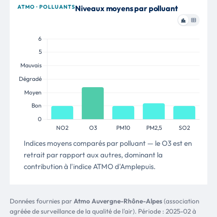
Buteo buteo
ATMO · POLLUANTS
Niveaux moyens par polluant
Pic épeiche
54 obs.
38
Dendrocopos major
Bergeronnette grise
54 obs.
39
Motacilla alba
Sittelle torchepot
52 obs.
40
Sitta europaea
Potérium sanguisorbe, Pimprenelle à fruits réticulés,
52 obs.
41
Petite sanguisorbe, Petite pimprenelle, Sanguisorbe
mineure
Poterium sanguisorba
Bécasse des bois
49 obs.
42
Indices moyens comparés par polluant — le O3 est en
Scolopax rusticola
retrait par rapport aux autres, dominant la
Geai des chênes
49 obs.
43
contribution à l'indice ATMO d'Amplepuis.
Garrulus glandarius
Eupatoire Chanvrine
49 obs.
44
Eupatorium cannabinum
Données fournies par
Atmo Auvergne-Rhône-Alpes
(association
Avelline
48 obs.
45
agréée de surveillance de la qualité de l'air). Période : 2025-02 à