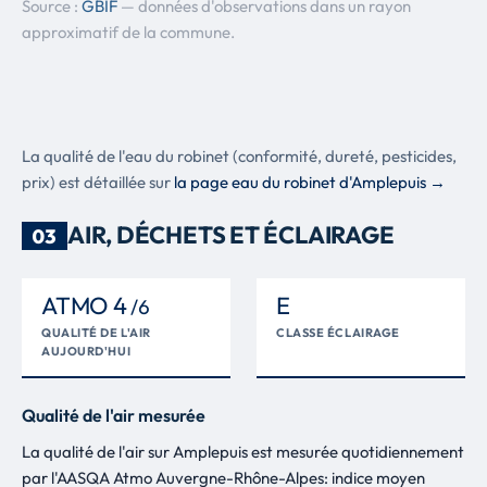
Turdus merula
Source :
GBIF
— données d'observations dans un rayon
Mésange charbonnière
292 obs.
approximatif de la commune.
11
Parus major
Blanchet
222 obs.
12
Rutilus rutilus
Moineau domestique
207 obs.
13
La qualité de l'eau du robinet (conformité, dureté, pesticides,
Passer domesticus
prix) est détaillée sur
la page eau du robinet d'Amplepuis →
Corneille noire
179 obs.
14
Corvus corone
AIR, DÉCHETS ET ÉCLAIRAGE
03
Acourcie
152 obs.
15
Leuciscus leuciscus
ATMO 4
E
Troglodyte mignon
149 obs.
16
/6
Troglodytes troglodytes
QUALITÉ DE L'AIR
CLASSE ÉCLAIRAGE
AUJOURD'HUI
Pigeon ramier
139 obs.
17
Columba palumbus
Barbeau commun
136 obs.
18
Qualité de l'air mesurée
Barbus barbus
La qualité de l'air sur Amplepuis est mesurée quotidiennement
Etourneau sansonnet
132 obs.
19
par l'AASQA Atmo Auvergne-Rhône-Alpes: indice moyen