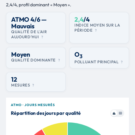
Sturnus vulgaris
2,4/4, profil dominant « Moyen ».
Rougequeue noir
129 obs.
20
Phoenicurus ochruros
ATMO 4/6 —
2,4
/4
Mésange bleue
118 obs.
21
Mauvais
INDICE MOYEN SUR LA
PÉRIODE
?
Cyanistes caeruleus
QUALITÉ DE L'AIR
AUJOURD'HUI
?
Pouillot véloce
113 obs.
22
Phylloscopus collybita
Moyen
O
Grimpereau des jardins
106 obs.
23
3
QUALITÉ DOMINANTE
?
Certhia brachydactyla
POLLUANT PRINCIPAL
?
Tourterelle turque
93 obs.
24
Streptopelia decaocto
12
Hirondelle de cheminée
93 obs.
25
MESURES
?
Hirundo rustica
Rougequeue à front blanc
78 obs.
26
ATMO · JOURS MESURÉS
Phoenicurus phoenicurus
Répartition des jours par qualité
Verdier
74 obs.
27
Chloris chloris
Rougegorge
72 obs.
28