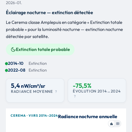
Corylus avellana
2026-01.
Fougere aigle
48 obs.
46
Éclairage nocturne — extinction détectée
Pteridium aquilinum
Le Cerema classe Amplepuis en catégorie « Extinction totale
Douglas
47 obs.
47
probable » pour la luminosité nocturne — extinction nocturne
Pseudotsuga menziesii
détectée par satellite.
Ortie dioique
47 obs.
48
Urtica dioica
Extinction totale probable
Rossignol philomèle
46 obs.
49
Luscinia megarhynchos
2014-10
Extinction
Frene commun
45 obs.
50
2022-08
Extinction
Fraxinus excelsior
5,4
-75,5%
nW/cm²/sr
ÉVOLUTION 2014→2024
RADIANCE MOYENNE
?
?
CEREMA · VIIRS 2014–2024
Radiance nocturne annuelle