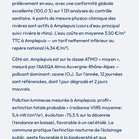
prélèvement en eau, avec une conformité globale
excellente (100,0 %) sur 1 131 analyses du contrôle
sanitaire. 4 points de mesure physico-chimique des
rivières sont actifs à Amplepuis (cours d'eau principal
suivi: rivière le rhins). L'eau coûte en moyenne 3,50 €/m³
TTC à Amplepuis — un tarif nettement inférieur au
repère national (4,34 €/m³).
Côté air, Amplepuis est sur la classe ATMO « moyen »,
mesuré par l'AASQA Atmo Auvergne-Rhône-Alpes —
polluant dominant: ozone (O₃). Sur l'année, 12 journées
sont référencées, dont 1 jour dégradé et 2 jours
mauvais.
Pollution lumineuse mesurée à Amplepuis: profil «
extinction totale probable » (radiance VIIRS moyenne:
5,4 nW/cm²/sr), évolution -75,5 % sur la décennie
(tendance en baisse), favorable à un ciel étoilé. La
commune pratique l'extinction nocturne de l'éclairage
public, geste favorable à la biodiversité et aux