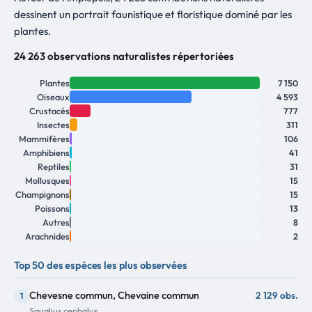
dessinent un portrait faunistique et floristique dominé par les
plantes.
24 263 observations naturalistes répertoriées
Plantes
7 150
Oiseaux
4 593
Crustacés
777
Insectes
311
Mammifères
106
Amphibiens
41
Reptiles
31
Mollusques
15
Champignons
15
Poissons
13
Autres
8
Arachnides
2
Top 50 des espèces les plus observées
Chevesne commun, Chevaine commun
2 129 obs.
1
Squalius cephalus