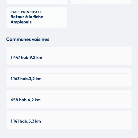
PAGE PRINCIPALE
Retour à la fiche
Amplepuis
Communes voisines
Régny
1 447 hab.
9,2 km
42630
Saint-Jean-La-Bussière
1 163 hab.
3,2 km
69550
Ronno
658 hab.
4,2 km
69550
Saint-Victor-sur-Rhins
1 141 hab.
5,3 km
42630