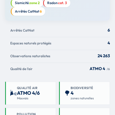
Sismicité
zone 2
Radon
cat. 3
Arrêtés CatNat
6
6
Arrêtés CatNat
4
Espaces naturels protégés
24 263
Observations naturalistes
ATMO 4
Qualité de l'air
/6
QUALITÉ AIR
BIODIVERSITÉ
🌬
🌳
ATMO 4/6
4
Mauvais
zones naturelles
POLLUTION