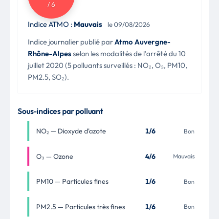
/ 6
Indice ATMO :
Mauvais
le 09/08/2026
Indice journalier publié par
Atmo Auvergne-
Rhône-Alpes
selon les modalités de l'arrêté du 10
juillet 2020 (5 polluants surveillés : NO₂, O₃, PM10,
PM2.5, SO₂).
Sous-indices par polluant
NO₂ — Dioxyde d'azote
1/6
Bon
O₃ — Ozone
4/6
Mauvais
PM10 — Particules fines
1/6
Bon
PM2.5 — Particules très fines
1/6
Bon