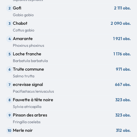
Gofi
2 111 obs.
2
Gobio gobio
Chabot
2 090 obs.
3
Cottus gobio
Amarante
1 921 obs.
4
Phoxinus phoxinus
Loche franche
1 176 obs.
5
Barbatula barbatula
Truite commune
971 obs.
6
Salmo trutta
ecrevisse signal
667 obs.
7
Pacifastacus leniusculus
Fauvette à tête noire
323 obs.
8
Sylvia atricapilla
Pinson des arbres
323 obs.
9
Fringilla coelebs
Merle noir
312 obs.
10