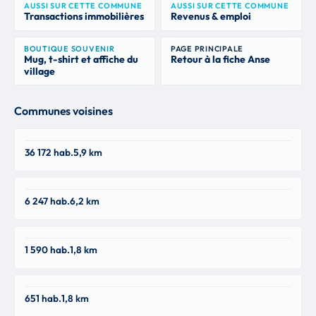
AUSSI SUR CETTE COMMUNE
AUSSI SUR CETTE COMMUNE
Transactions immobilières
Revenus & emploi
BOUTIQUE SOUVENIR
PAGE PRINCIPALE
Mug, t-shirt et affiche du
Retour à la fiche Anse
village
Communes voisines
Villefranche-sur-Saône
36 172 hab.
5,9 km
69400
Jassans-Riottier
6 247 hab.
6,2 km
01480
Saint-Bernard
1 590 hab.
1,8 km
01600
Ambérieux
651 hab.
1,8 km
69480