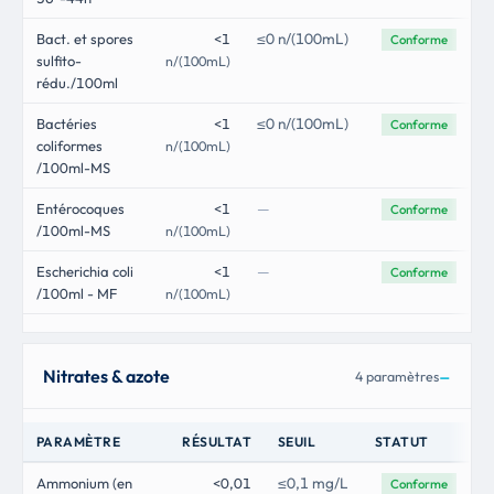
≤0 n/(100mL)
Bact. et spores
<1
Conforme
sulfito-
n/(100mL)
rédu./100ml
≤0 n/(100mL)
Bactéries
<1
Conforme
coliformes
n/(100mL)
/100ml-MS
—
Entérocoques
<1
Conforme
/100ml-MS
n/(100mL)
—
Escherichia coli
<1
Conforme
/100ml - MF
n/(100mL)
Nitrates & azote
4 paramètres
PARAMÈTRE
RÉSULTAT
SEUIL
STATUT
≤0,1 mg/L
Ammonium (en
<0,01
Conforme