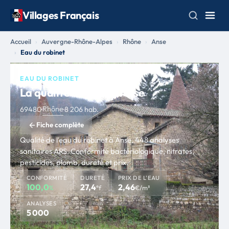
Villages Français
Accueil
Auvergne-Rhône-Alpes
Rhône
Anse
Eau du robinet
EAU DU ROBINET
La qualité de l'eau à Anse
Rhône
69480
·
·
8 206 hab.
Fiche complète
Qualité de l'eau du robinet à Anse, 448 analyses
sanitaires ARS. Conformité bactériologique, nitrates,
pesticides, plomb, dureté et prix.
CONFORMITÉ
DURETÉ
PRIX DE L'EAU
100,0
27,4
2,46
%
°f
€/m³
ANALYSES
5 000