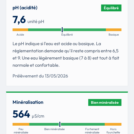
pH (acidité)
Équilibré
7,6
unité pH
Acide
Équilibré
Basique
Le pH indique si l'eau est acide ou basique. La
réglementation demande qu'il reste compris entre 6,5
et 9. Une eau légèrement basique (7 à 8) est tout à fait
normale et confortable.
Prélèvement du 13/05/2026
Minéralisation
Bien minéralisée
564
µS/cm
Peu
Bien minéralisée
Fortement
Hors
minéralisée
minéralisée
fourchette