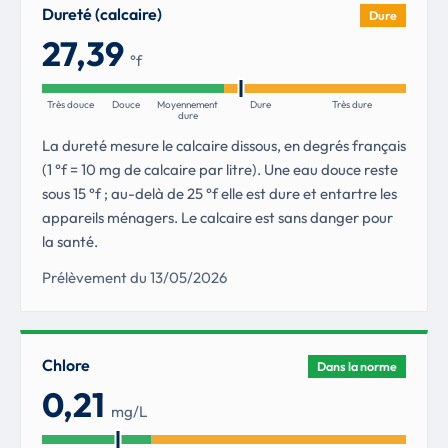
Dureté (calcaire)
Dure
27,39
°f
Très douce
Douce
Moyennement
Dure
Très dure
dure
La dureté mesure le calcaire dissous, en degrés français
(1 °f = 10 mg de calcaire par litre). Une eau douce reste
sous 15 °f ; au-delà de 25 °f elle est dure et entartre les
appareils ménagers. Le calcaire est sans danger pour
la santé.
Prélèvement du 13/05/2026
Chlore
Dans la norme
0,21
mg/L