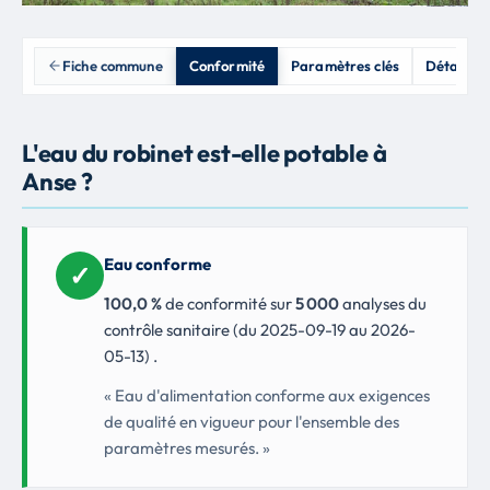
Fiche commune
Conformité
Paramètres clés
Détail an
L'eau du robinet est-elle potable à
Anse ?
Eau conforme
✓
100,0 %
de conformité sur
5 000
analyses du
contrôle sanitaire (du 2025-09-19 au 2026-
05-13) .
« Eau d'alimentation conforme aux exigences
de qualité en vigueur pour l'ensemble des
paramètres mesurés. »