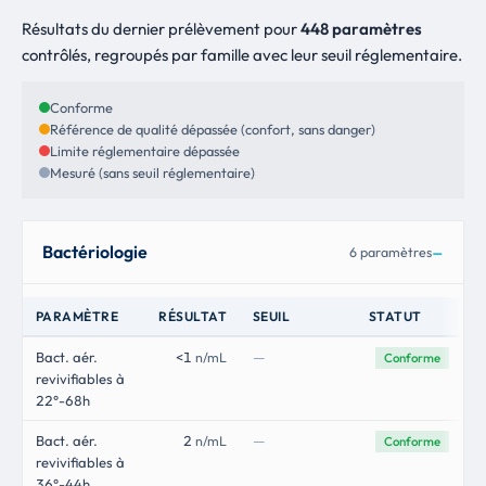
Résultats du dernier prélèvement pour
448 paramètres
contrôlés, regroupés par famille avec leur seuil réglementaire.
Conforme
Référence de qualité dépassée (confort, sans danger)
Limite réglementaire dépassée
Mesuré (sans seuil réglementaire)
Bactériologie
6 paramètres
PARAMÈTRE
RÉSULTAT
SEUIL
STATUT
—
Bact. aér.
<1
n/mL
Conforme
revivifiables à
22°-68h
—
Bact. aér.
2
n/mL
Conforme
revivifiables à
36°-44h