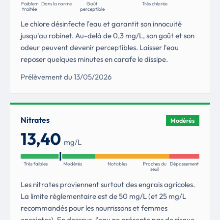
Faiblement
Dans la norme
Goût
Très chlorée
traitée
perceptible
Le chlore désinfecte l'eau et garantit son innocuité
jusqu'au robinet. Au-delà de 0,3 mg/L, son goût et son
odeur peuvent devenir perceptibles. Laisser l'eau
reposer quelques minutes en carafe le dissipe.
Prélèvement du 13/05/2026
Nitrates
Modérés
13,40
mg/L
Très faibles
Modérés
Notables
Proches du
Dépassement
seuil
Les nitrates proviennent surtout des engrais agricoles.
La limite réglementaire est de 50 mg/L (et 25 mg/L
recommandés pour les nourrissons et femmes
enceintes). En dessous, l'eau ne présente pas de risque