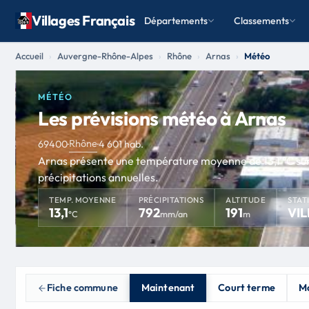
Villages Français
Départements
Classements
Accueil
Auvergne-Rhône-Alpes
Rhône
Arnas
Météo
MÉTÉO
Les prévisions météo à Arnas
Rhône
69400
·
·
4 601 hab.
Arnas présente une température moyenne de 13,1 °C su
précipitations annuelles.
TEMP. MOYENNE
PRÉCIPITATIONS
ALTITUDE
STAT
13,1
792
191
VI
°C
mm/an
m
Fiche commune
Maintenant
Court terme
Mo