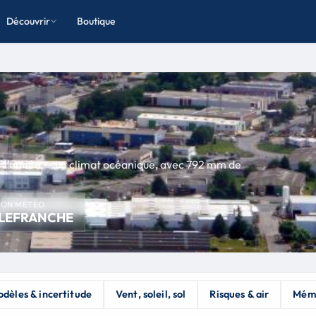
Découvrir
Boutique
r l'année — un climat océanique, avec 792 mm de
ION MÉTÉO
LLEFRANCHE
dèles & incertitude
Vent, soleil, sol
Risques & air
Mém