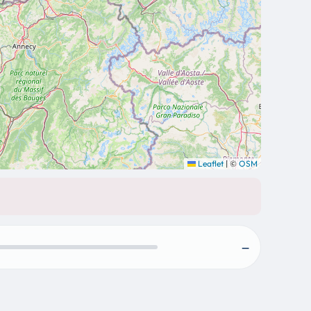
Leaflet
|
©
OSM
—