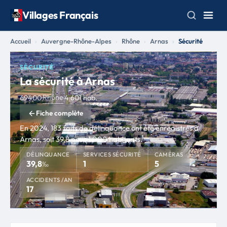
Villages Français
Accueil
Auvergne-Rhône-Alpes
Rhône
Arnas
Sécurité
SÉCURITÉ
La sécurité à Arnas
Rhône
69400
·
·
4 601 hab.
Fiche complète
En 2024, 183 faits de délinquance ont été enregistrés à
Arnas, soit 39,8 pour 1 000 habitants.
DÉLINQUANCE
SERVICES SÉCURITÉ
CAMÉRAS
39,8
1
5
‰
ACCIDENTS /AN
17