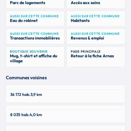
Parc de logements
Accès aux soins
AUSSI SUR CETTE COMMUNE
AUSSI SUR CETTE COMMUNE
Eau du robinet
Habitants
AUSSI SUR CETTE COMMUNE
AUSSI SUR CETTE COMMUNE
Transactions immobilières
Revenus & emploi
BOUTIQUE SOUVENIR
PAGE PRINCIPALE
Mug, t-shirt et affiche du
Retour à la fiche Arnas
village
Communes voisines
Villefranche-sur-Saône
36 172 hab.
3,9 km
69400
Gleizé
8 035 hab.
4,0 km
69400
Beauregard