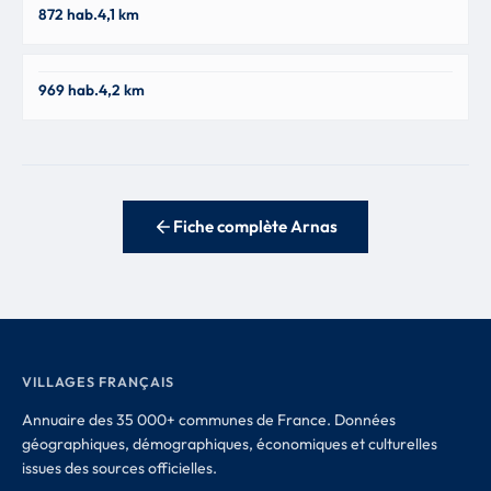
872 hab.
4,1 km
01480
Saint-Julien
969 hab.
4,2 km
69640
Fiche complète Arnas
VILLAGES FRANÇAIS
Annuaire des 35 000+ communes de France. Données
géographiques, démographiques, économiques et culturelles
issues des sources officielles.