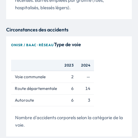
recensés. Barres empilées par gravité (tués,
hospitalisés, blessés légers).
Circonstances des accidents
Type de voie
ONISR / BAAC · RÉSEAU
2023
2024
Voie communale
2
—
Route départementale
6
14
Autoroute
6
3
Nombre d'accidents corporels selon la catégorie de la
voie.