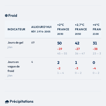
❄️ Froid
+2°C
+2,7°C
+4°C
AUJOURD'HUI
INDICATEUR
FRANCE
FRANCE
FRANCE
RÉF. 1976-2005
2030
2050
2100
Jours de gel
69
50
42
31
j/an
-19
-27
-38
45 — 55
36 — 47
23 — 37
Jours en
4
2
1
0
vague de
-2
-3
-4
froid
1 — 4
0 — 2
0 — 2
j/an
🌧️ Précipitations