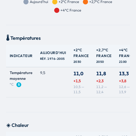
🌡️ Températures
+2°C
+2,7°C
+4°C
AUJOURD'HUI
INDICATEUR
FRANCE
FRANCE
FRANCE
RÉF. 1976-2005
2030
2050
2100
Température
9,5
11,0
11,8
13,3
moyenne
+1,5
+2,3
+3,8
°C
S
10,5 —
11,2 —
12,6 —
11,5
12,4
13,9
☀️ Chaleur