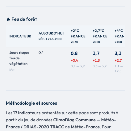
🔥 Feu de forêt
+2°C
+2,7°C
+4°C
AUJOURD'HUI
INDICATEUR
FRANCE
FRANCE
FRANCE
RÉF. 1976-2005
2030
2050
2100
Jours risque
0,4
0,8
1,7
3,1
feu de
+0,4
+1,3
+2,7
végétation
0,1 — 3,9
0,3 — 5,2
1,1 —
j/an
12,8
Méthodologie et sources
Les
17 indicateurs
présentés sur cette page sont produits à
partir du jeu de données
ClimaDiag Commune — Météo-
France / DRIAS-2020 TRACC
de
Météo-France
. Pour