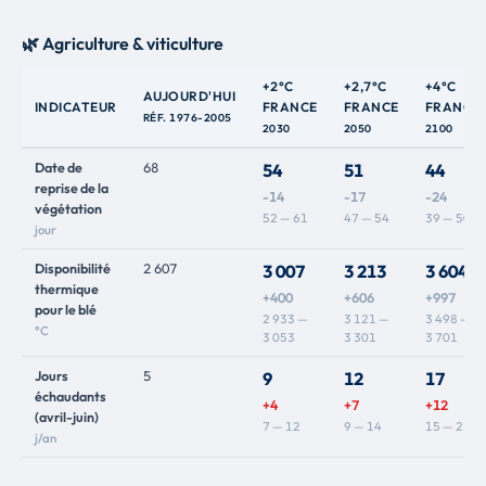
🌿 Agriculture & viticulture
+2°C
+2,7°C
+4°C
AUJOURD'HUI
INDICATEUR
FRANCE
FRANCE
FRANCE
RÉF. 1976-2005
2030
2050
2100
Date de
68
54
51
44
reprise de la
-14
-17
-24
végétation
52 — 61
47 — 54
39 — 50
jour
Disponibilité
2 607
3 007
3 213
3 604
thermique
+400
+606
+997
pour le blé
2 933 —
3 121 —
3 498 —
°C
3 053
3 301
3 701
Jours
5
9
12
17
échaudants
+4
+7
+12
(avril-juin)
7 — 12
9 — 14
15 — 23
j/an