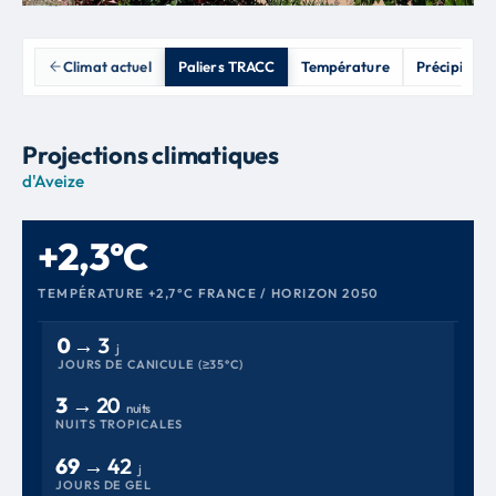
Climat actuel
Paliers TRACC
Température
Précipitatio
Projections climatiques
d'Aveize
+2,3°C
TEMPÉRATURE +2,7°C FRANCE / HORIZON 2050
0 →
3
j
JOURS DE CANICULE (≥35°C)
3 →
20
nuits
NUITS TROPICALES
69 →
42
j
JOURS DE GEL