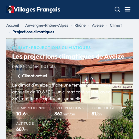
Villages Français
Accueil
Auvergne-Rhône-Alpes
Rhône
Aveize
Climat
Projections climatiques
CLIMAT · PROJECTIONS CLIMATIQUES
Les projections climatiques de Aveize
Rhône
69610
·
·
1 110 hab.
Climat actuel
Le climat d'Aveize affiche une température moyenne
annuelle de 10,6 °C — un climat continental, avec
862 mm de précipitations annuelles.
TEMP. MOYENNE
PRÉCIPITATIONS
JOURS DE GEL
10,6
862
81
°C
mm/an
/an
ALTITUDE
687
m