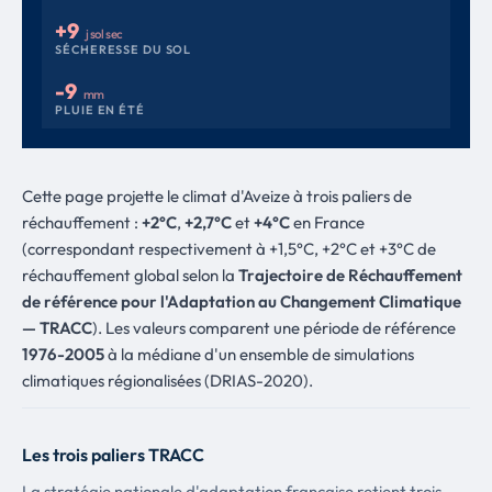
+9
j sol sec
SÉCHERESSE DU SOL
-9
mm
PLUIE EN ÉTÉ
Cette page projette le climat d'Aveize à trois paliers de
réchauffement :
+2°C
,
+2,7°C
et
+4°C
en France
(correspondant respectivement à +1,5°C, +2°C et +3°C de
réchauffement global selon la
Trajectoire de Réchauffement
de référence pour l'Adaptation au Changement Climatique
— TRACC
). Les valeurs comparent une période de référence
1976-2005
à la médiane d'un ensemble de simulations
climatiques régionalisées (DRIAS-2020).
Les trois paliers TRACC
La stratégie nationale d'adaptation française retient trois