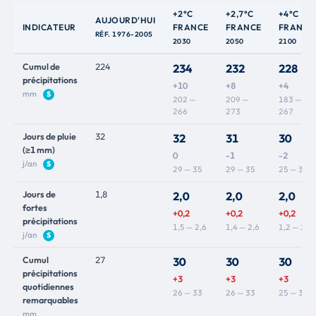
+2°C
+2,7°C
+4°C
AUJOURD'HUI
INDICATEUR
FRANCE
FRANCE
FRANCE
RÉF. 1976-2005
2030
2050
2100
Cumul de
224
234
232
228
précipitations
+10
+8
+4
mm
S
202 —
209 —
183 —
266
273
267
Jours de pluie
32
32
31
30
(≥1 mm)
0
-1
-2
j/an
S
29 — 35
29 — 35
25 — 33
Jours de
1,8
2,0
2,0
2,0
fortes
+0,2
+0,2
+0,2
précipitations
1,5 — 2,6
1,4 — 2,6
1,2 — 2,8
j/an
S
Cumul
27
30
30
30
précipitations
+3
+3
+3
quotidiennes
26 — 33
26 — 33
25 — 34
remarquables
mm