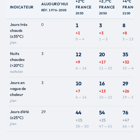
+2°C
+2,7°C
+4°C
AUJOURD'HUI
INDICATEUR
FRANCE
FRANCE
FRANCE
RÉF. 1976-2005
2030
2050
2100
Jours très
0
1
3
8
chauds
+1
+3
+8
(≥35°C)
0 — 4
1 — 5
3 — 13
j/an
Nuits
3
12
20
35
chaudes
+9
+17
+32
(>20°C)
6 — 16
11 — 25
25 — 40
nuits/an
Jours en
3
10
16
29
vague de
+7
+13
+26
chaleur
6 — 16
10 — 22
19 — 37
j/an
Jours d'été
29
44
54
76
(≥25°C)
+15
+25
+47
j/an
38 — 50
47 — 61
66 — 84