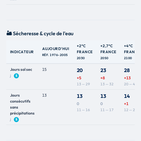
🏜️ Sécheresse & cycle de l'eau
+2°C
+2,7°C
+4°C
AUJOURD'HUI
INDICATEUR
FRANCE
FRANCE
FRANCE
RÉF. 1976-2005
2030
2050
2100
Jours sol sec
15
20
23
28
j
S
+5
+8
+13
13 — 29
13 — 32
20 — 40
Jours
13
13
13
14
consécutifs
0
0
+1
sans
11 — 16
11 — 17
12 — 20
précipitations
j
S