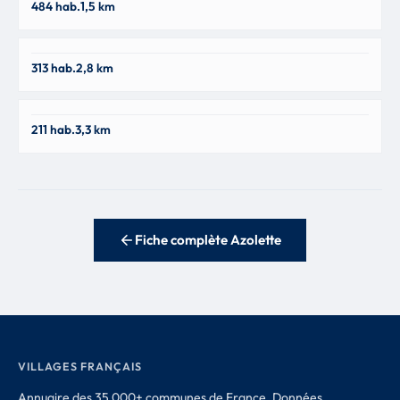
484 hab.
1,5 km
69790
Belleroche
313 hab.
2,8 km
42670
Saint-Germain-La-Montagne
211 hab.
3,3 km
42670
Fiche complète Azolette
VILLAGES FRANÇAIS
Annuaire des 35 000+ communes de France. Données