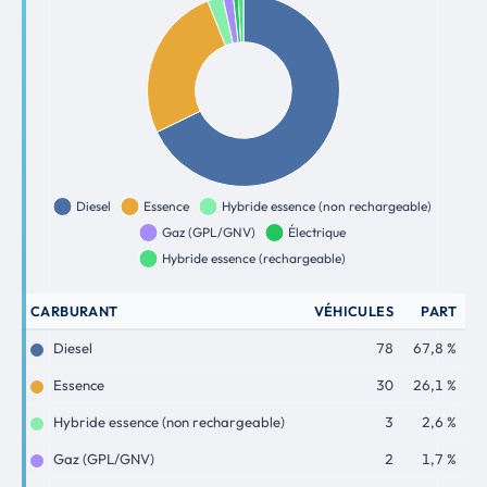
CARBURANT
VÉHICULES
PART
Diesel
78
67,8 %
Essence
30
26,1 %
Hybride essence (non rechargeable)
3
2,6 %
Gaz (GPL/GNV)
2
1,7 %