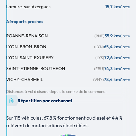
Lamure-sur-Azergues
15,7 km
Carte
Aéroports proches
ROANNE-RENAISON
35,9 km
(RNE)
Carte
LYON-BRON-BRON
65,4 km
(LYN)
Carte
LYON-SAINT-EXUPERY
72,6 km
(LYS)
Carte
SAINT-ETIENNE-BOUTHEON
74,3 km
(EBU)
Carte
VICHY-CHARMEIL
78,4 km
(VHY)
Carte
Distances à vol d'oiseau depuis le centre de la commune.
Répartition par carburant
Sur 115 véhicules, 67,8 % fonctionnent au diesel et 4,4 %
relèvent de motorisations électrifiées.