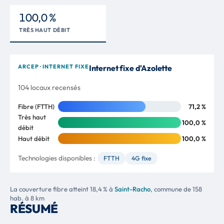
100,0 %
TRÈS HAUT DÉBIT
ARCEP · INTERNET FIXE
Internet fixe d'Azolette
104 locaux recensés
Fibre (FTTH)
71,2 %
Très haut
100,0 %
débit
Haut débit
100,0 %
Technologies disponibles :
FTTH
4G fixe
La couverture fibre atteint 18,4 % à
Saint-Racho
, commune de 158
hab. à 8 km
RÉSUMÉ