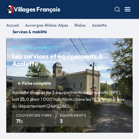
Villages Français
Accueil
Auvergne-Rhône-Alpes
Rhône
Azolette
Services & mobilité
SERVICES & MOBILITÉ
Les services et équipements à
Azolette
Rhône
69790
·
·
120 hab.
Fiche complète
Azolette dispose de 3 équipements de proximité (BPE),
soit 25,0 pour 1 000 habitants (dans les 10 % les plus bas
du département (246ᵉ/266)).
COUVERTURE FIBRE
ÉQUIPEMENTS
71
3
%