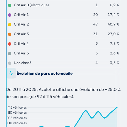
Crit'Air 0 (électrique)
1
0,9 %
Crit'Air 1
20
17,4 %
Crit'Air 2
47
40,9 %
Crit'Air 3
31
27,0 %
Crit'Air 4
9
7,8 %
Crit'Air 5
3
2,6 %
Non classé
4
3,5 %
Évolution du parc automobile
De 2011 à 2025, Azolette affiche une évolution de +25,0 %
de son parc (de 92 à 115 véhicules).