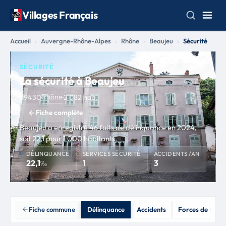
Villages Français
Accueil
Auvergne-Rhône-Alpes
Rhône
Beaujeu
Sécurité
SÉCURITÉ
La sécurité à Beaujeu
Rhône
69430
·
·
2 082 hab.
Fiche complète
Beaujeu a enregistré 46 faits de délinquance en 2024,
soit 22,1 pour 1 000 habitants.
DÉLINQUANCE
SERVICES SÉCURITÉ
ACCIDENTS /AN
22,1
1
3
‰
Fiche commune
Délinquance
Accidents
Forces de l'ord