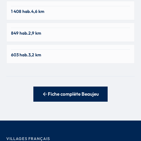
Quincié-en-Beaujolais
1 408 hab.
4,6 km
69430
Lantignié
849 hab.
2,9 km
69430
Saint-Didier-sur-Beaujeu
603 hab.
3,2 km
69430
Fiche complète Beaujeu
VILLAGES FRANÇAIS