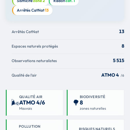
Sismicité
zone 2
Radon
cat. 1
Arrêtés CatNat
13
13
Arrêtés CatNat
8
Espaces naturels protégés
5 515
Observations naturalistes
ATMO 4
Qualité de l'air
/6
QUALITÉ AIR
BIODIVERSITÉ
🌬
🌳
ATMO 4/6
8
Mauvais
zones naturelles
POLLUTION
RISQUES NATURELS