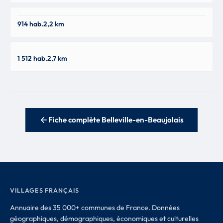
Taponas
914 hab.
2,2 km
69220
Guéreins
1 512 hab.
2,7 km
01090
Fiche complète Belleville-en-Beaujolais
VILLAGES FRANÇAIS
Annuaire des 35 000+ communes de France. Données
géographiques, démographiques, économiques et culturelles