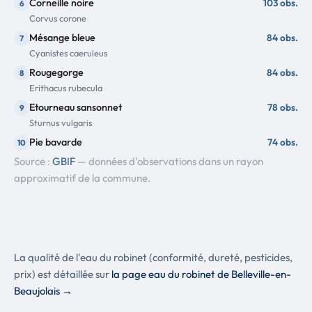
Corneille noire
103 obs.
6
Corvus corone
Mésange bleue
84 obs.
7
Cyanistes caeruleus
Rougegorge
84 obs.
8
Erithacus rubecula
Etourneau sansonnet
78 obs.
9
Sturnus vulgaris
Pie bavarde
74 obs.
10
Pica pica
Source :
GBIF
— données d'observations dans un rayon
Pinson des arbres
70 obs.
approximatif de la commune.
11
Fringilla coelebs
Fauvette à tête noire
57 obs.
12
Sylvia atricapilla
Rougequeue noir
49 obs.
13
La qualité de l'eau du robinet (conformité, dureté, pesticides,
Phoenicurus ochruros
prix) est détaillée sur
la page eau du robinet de Belleville-en-
Accenteur mouchet
45 obs.
14
Beaujolais →
Prunella modularis