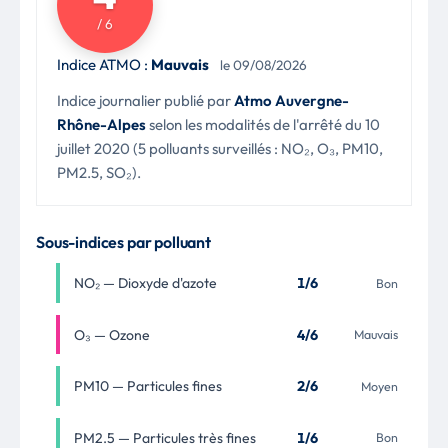
/ 6
Indice ATMO :
Mauvais
le 09/08/2026
Indice journalier publié par
Atmo Auvergne-
Rhône-Alpes
selon les modalités de l'arrêté du 10
juillet 2020 (5 polluants surveillés : NO₂, O₃, PM10,
PM2.5, SO₂).
Sous-indices par polluant
NO₂ — Dioxyde d'azote
1/6
Bon
O₃ — Ozone
4/6
Mauvais
PM10 — Particules fines
2/6
Moyen
PM2.5 — Particules très fines
1/6
Bon