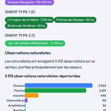
Geopark Beaujolais · 155 000 ha
ZNIEFF TYPE 1 (3)
Lit majeur de la Saône · 1 224 ha
Prairies des Rousses · 30 ha
Rivière de l'Ardières · 43 ha
ZNIEFF TYPE 2 (1)
VAL DE SAONE MERIDIONAL · 17 135 ha
Observations naturalistes
Les naturalistes ont enregistré 5 515 observations sur ce
secteur, portées principalement par les oiseaux.
5 515 observations naturalistes répertoriées
Oiseaux
2 523
Plantes
2 291
Insectes
495
Mammifères
90
Amphibiens
26
Reptiles
21