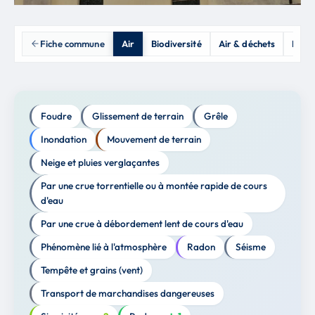
Fiche commune
Air
Biodiversité
Air & déchets
Prod
Foudre
Glissement de terrain
Grêle
Inondation
Mouvement de terrain
Neige et pluies verglaçantes
Par une crue torrentielle ou à montée rapide de cours
d'eau
Par une crue à débordement lent de cours d'eau
Phénomène lié à l'atmosphère
Radon
Séisme
Tempête et grains (vent)
Transport de marchandises dangereuses