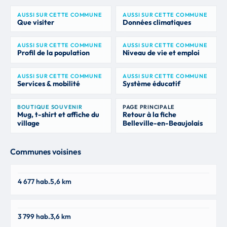
AUSSI SUR CETTE COMMUNE
AUSSI SUR CETTE COMMUNE
Que visiter
Données climatiques
AUSSI SUR CETTE COMMUNE
AUSSI SUR CETTE COMMUNE
Profil de la population
Niveau de vie et emploi
AUSSI SUR CETTE COMMUNE
AUSSI SUR CETTE COMMUNE
Services & mobilité
Système éducatif
BOUTIQUE SOUVENIR
PAGE PRINCIPALE
Mug, t-shirt et affiche du
Retour à la fiche
village
Belleville-en-Beaujolais
Communes voisines
Saint-Georges-De-Reneins
4 677 hab.
5,6 km
69830
Montmerle-sur-Saône
3 799 hab.
3,6 km
01090