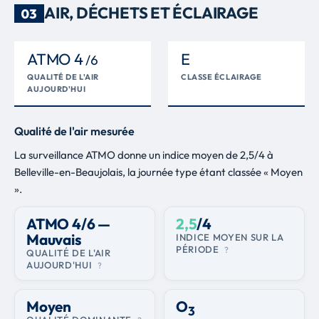
Senecon sud-africain
41 obs.
15
AIR, DÉCHETS ET ÉCLAIRAGE
03
Senecio inaequidens
Rougequeue à front blanc
41 obs.
16
ATMO 4
E
Phoenicurus phoenicurus
/6
Agrion élégant
32 obs.
17
QUALITÉ DE L'AIR
CLASSE ÉCLAIRAGE
AUJOURD'HUI
Ischnura elegans
Agrion à Larges Pattes
32 obs.
18
Platycnemis pennipes
Qualité de l'air mesurée
Chardonneret élégant
31 obs.
19
La surveillance ATMO donne un indice moyen de 2,5/4 à
Carduelis carduelis
Belleville-en-Beaujolais, la journée type étant classée « Moyen
Serin cini
30 obs.
20
».
Serinus serinus
Faucon crécerelle
29 obs.
21
ATMO 4/6 —
2,5
/4
Falco tinnunculus
Mauvais
INDICE MOYEN SUR LA
PÉRIODE
?
QUALITÉ DE L'AIR
Héron cendré
29 obs.
22
AUJOURD'HUI
?
Ardea cinerea
Geai des chênes
24 obs.
23
Moyen
O
Garrulus glandarius
3