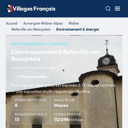
Villages Français
Accueil
Auvergne-Rhône-Alpes
Rhône
Belleville-en-Beaujolais
Environnement & énergie
ENVIRONNEMENT & ÉNERGIE
L'environnement à Belleville-en-
Beaujolais
Rhône
69220
·
·
14 016 hab.
Fiche complète
Belleville-en-Beaujolais est exposée à 13 risques naturels
— une exposition multi-risques significative.
ZONES PROTÉGÉES
QUALITÉ AIR
8
Moyen
RISQUES NATURELS
CONSO ÉNERGIE
13
112 098
MWh/an