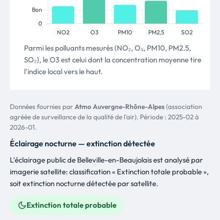
Milan noir
18 obs.
42
Milvus migrans
Alliaire officinale
18 obs.
43
Alliaria petiolata
Parmi les polluants mesurés (NO₂, O₃, PM10, PM2.5,
Grimpereau des jardins
18 obs.
44
SO₂), le O3 est celui dont la concentration moyenne tire
Certhia brachydactyla
l'indice local vers le haut.
Goéland leucophée
18 obs.
45
Larus michahellis
Cygne tuberculé
17 obs.
46
Données fournies par
Atmo Auvergne-Rhône-Alpes
(association
Cygnus olor
agréée de surveillance de la qualité de l'air). Période : 2025-02 à
2026-01.
Echinochloa pied de coq
17 obs.
47
Echinochloa crus-galli
Éclairage nocturne — extinction détectée
Lentille d'eau mineure, Petite lenticule, Petite lentille
17 obs.
48
L'éclairage public de Belleville-en-Beaujolais est analysé par
d'eau
imagerie satellite: classification « Extinction totale probable »,
Lemna minor
soit extinction nocturne détectée par satellite.
Plantain lanceole
17 obs.
49
Plantago lanceolata
Extinction totale probable
Pouillot véloce
16 obs.
50