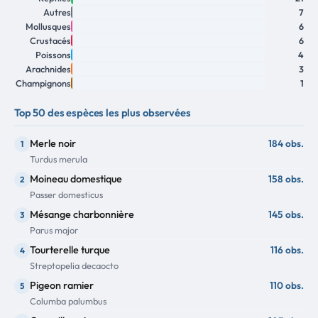
Autres
7
Mollusques
6
Crustacés
6
Poissons
4
Arachnides
3
Champignons
1
Top 50 des espèces les plus observées
Merle noir
184 obs.
1
Turdus merula
Moineau domestique
158 obs.
2
Passer domesticus
Mésange charbonnière
145 obs.
3
Parus major
Tourterelle turque
116 obs.
4
Streptopelia decaocto
Pigeon ramier
110 obs.
5
Columba palumbus