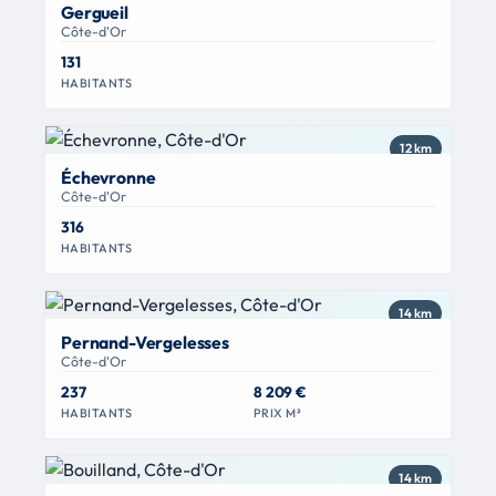
Gergueil
Côte-d'Or
131
HABITANTS
12 km
Échevronne
Côte-d'Or
316
HABITANTS
14 km
Pernand-Vergelesses
Côte-d'Or
237
8 209 €
HABITANTS
PRIX M²
14 km