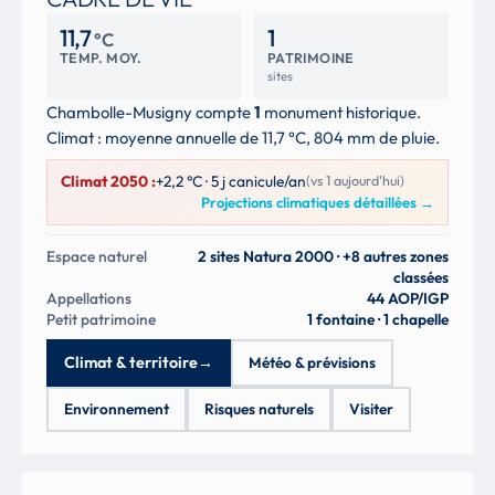
11,7
1
°C
TEMP. MOY.
PATRIMOINE
sites
Chambolle-Musigny compte
1
monument historique.
Climat : moyenne annuelle de 11,7 °C, 804 mm de pluie.
Climat 2050 :
+2,2 °C · 5 j canicule/an
(vs 1 aujourd'hui)
Projections climatiques détaillées
→
Espace naturel
2 sites Natura 2000 · +8 autres zones
classées
Appellations
44 AOP/IGP
Petit patrimoine
1 fontaine · 1 chapelle
Climat & territoire
→
Météo & prévisions
Environnement
Risques naturels
Visiter