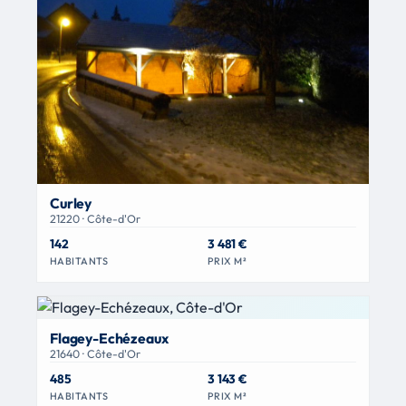
Curley
21220 · Côte-d'Or
142
3 481 €
HABITANTS
PRIX M²
Flagey-Echézeaux
21640 · Côte-d'Or
485
3 143 €
HABITANTS
PRIX M²