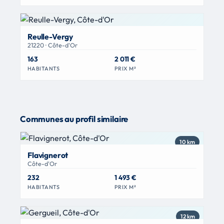
Reulle-Vergy
21220 · Côte-d'Or
163
2 011 €
HABITANTS
PRIX M²
Communes au profil similaire
10 km
Flavignerot
Côte-d'Or
232
1 493 €
HABITANTS
PRIX M²
12 km