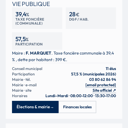
VIE PUBLIQUE
39,4
28
%
€
TAXE FONCIÈRE
DGF / HAB.
(COMMUNALE)
57,5
%
PARTICIPATION
Maire :
F. MARQUET
. Taxe foncière communale à 39,4
% , dette par habitant : 399 €.
Conseil municipal
11 élus
Participation
57,5 % (municipales 2026)
Mairie · tél.
03 80 62 86 94
Mairie · e-mail
[email protected]
Mairie · site
Site officiel
↗
Horaires
Lundi–Mardi · 08:00-12:00 · 13:30-17:00
Élections & mairie
→
Finances locales