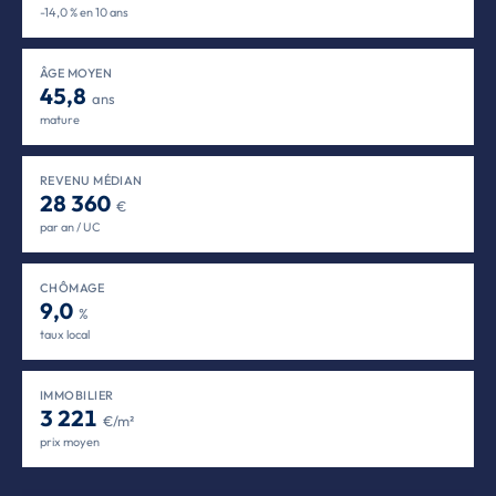
-14,0 % en 10 ans
ÂGE MOYEN
45,8
ans
mature
REVENU MÉDIAN
28 360
€
par an / UC
CHÔMAGE
9,0
%
taux local
IMMOBILIER
3 221
€/m²
prix moyen