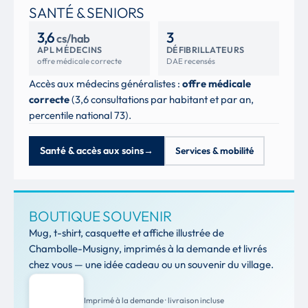
SANTÉ & SENIORS
3,6
3
cs/hab
APL MÉDECINS
DÉFIBRILLATEURS
offre médicale correcte
DAE recensés
Accès aux médecins généralistes :
offre médicale
correcte
(3,6 consultations par habitant et par an,
percentile national 73).
Santé & accès aux soins
→
Services & mobilité
BOUTIQUE SOUVENIR
Mug, t-shirt, casquette et affiche illustrée de
Chambolle-Musigny, imprimés à la demande et livrés
chez vous — une idée cadeau ou un souvenir du village.
Imprimé à la demande · livraison incluse