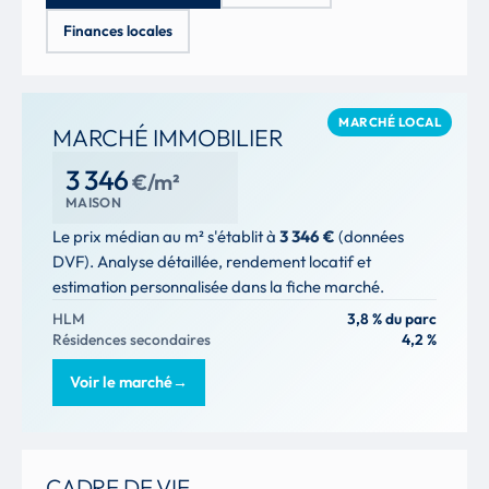
Finances locales
MARCHÉ LOCAL
MARCHÉ IMMOBILIER
3 346
€/m²
MAISON
Le prix médian au m² s'établit à
3 346 €
(données
DVF). Analyse détaillée, rendement locatif et
estimation personnalisée dans la fiche marché.
HLM
3,8 % du parc
Résidences secondaires
4,2 %
Voir le marché
→
CADRE DE VIE