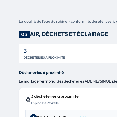
Phylloscopus collybita
Etourneau sansonnet
12
Sturnus vulgaris
La qualité de l'eau du robinet (conformité, dureté, pesticid
Loriot d'Europe
13
Oriolus oriolus
AIR, DÉCHETS ET ÉCLAIRAGE
03
Bruant jaune
14
Emberiza citrinella
3
Salamandre tachetée
15
Salamandra salamandra
DÉCHÈTERIES À PROXIMITÉ
Lézard vert
16
Lacerta bilineata
Déchèteries à proximité
Pie bavarde
17
Le maillage territorial des déchèteries ADEME/SINOE identi
Pica pica
Mésange bleue
18
Cyanistes caeruleus
3 déchèteries à proximité
♻️
Geai des chênes
19
Espinasse-Vozelle
Garrulus glandarius
Hirondelle de fenêtre
20