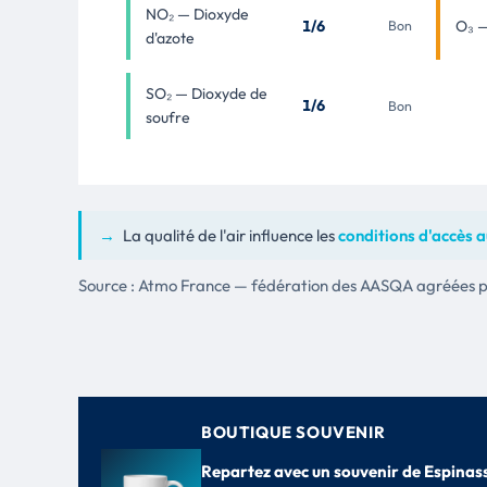
NO₂ — Dioxyde
1/6
O₃ 
Bon
d'azote
SO₂ — Dioxyde de
1/6
Bon
soufre
→
La qualité de l'air influence les
conditions d'accès 
Source : Atmo France — fédération des AASQA agréées par
BOUTIQUE SOUVENIR
Repartez avec un souvenir de Espinas