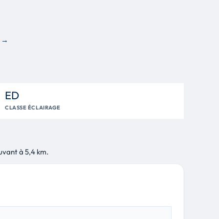
37 obs.
e →
32 obs.
32 obs.
ED
29 obs.
CLASSE ÉCLAIRAGE
29 obs.
27 obs.
ouvant à 5,4 km.
26 obs.
25 obs.
24 obs.