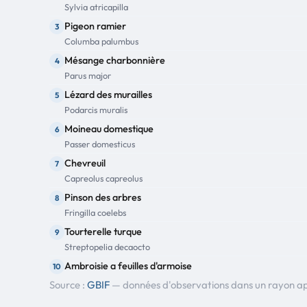
Sylvia atricapilla
Pigeon ramier
3
Columba palumbus
Mésange charbonnière
4
Parus major
Lézard des murailles
5
Podarcis muralis
Moineau domestique
6
Passer domesticus
Chevreuil
7
Capreolus capreolus
Pinson des arbres
8
Fringilla coelebs
Tourterelle turque
9
Streptopelia decaocto
Ambroisie a feuilles d'armoise
10
Ambrosia artemisiifolia
Source :
GBIF
— données d'observations dans un rayon a
Pouillot véloce
11