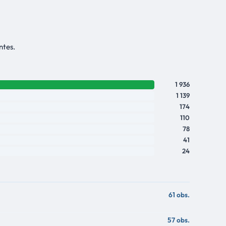
ntes.
1 936
1 139
174
110
78
41
24
61 obs.
57 obs.