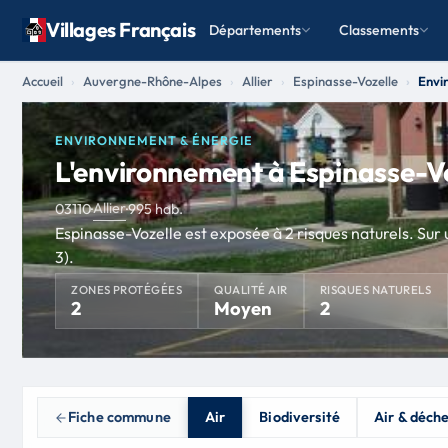
Villages Français
Départements
Classements
Accueil
Auvergne-Rhône-Alpes
Allier
Espinasse-Vozelle
Envi
ENVIRONNEMENT & ÉNERGIE
L'environnement à Espinasse-V
Allier
03110
·
·
995 hab.
Espinasse-Vozelle est exposée à 2 risques naturels. Sur 
3).
ZONES PROTÉGÉES
QUALITÉ AIR
RISQUES NATURELS
2
Moyen
2
Fiche commune
Air
Biodiversité
Air & déch