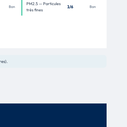
PM2.5 — Particules
1/6
Bon
Bon
très fines
res).