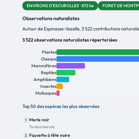
ENVIRONS D'ESCUROLLES · 872 ha
FORET DE MONTPEN
Observations naturalistes
Autour de Espinasse-Vozelle, 3 522 contributions naturalis
3 522 observations naturalistes répertoriées
Plantes
Oiseaux
Mammifères
Reptiles
Amphibiens
Insectes
Mollusques
Top 50 des espèces les plus observées
Merle noir
1
Turdus merula
Fauvette à tête noire
2