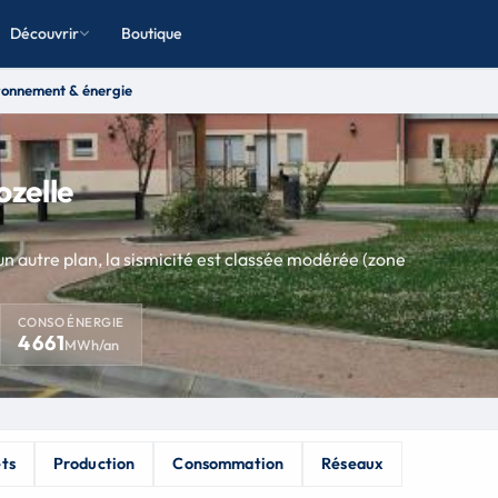
Découvrir
Boutique
ronnement & énergie
ozelle
un autre plan, la sismicité est classée modérée (zone
CONSO ÉNERGIE
4 661
MWh/an
ets
Production
Consommation
Réseaux