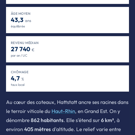
ÂGE MOYEN
43,3
ans
équilibrée
REVENU MÉDIAN
27 740
€
par an / UC
CHÔMAGE
4,7
%
taux local
Au cœur des coteaux, Hattstatt ancre ses racines dans
le terroir viticole du
Haut-Rhin
, en Grand Est. On y
dénombre
862 habitants
. Elle s'étend sur
6 km²
, à
environ
405 mètres
d'altitude. Le relief varie entre