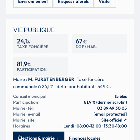
Environnement
Risques naturels
Visiter
VIE PUBLIQUE
24,1
67
%
€
TAXE FONCIÈRE
DGF / HAB.
81,9
%
PARTICIPATION
Maire :
M. FURSTENBERGER
. Taxe foncière
communale à 24,1 % , dette par habitant : 549 €.
Conseil municipal
15 élus
Participation
81,9 % (dernier scrutin)
Mairie · tél.
03 89 49 30 05
Mairie · e-mail
[email protected]
Mairie · site
Site officiel
↗
Horaires
Lundi · 08:00-12:00 · 13:30-18:00
Élections & mairie
→
Finances locales