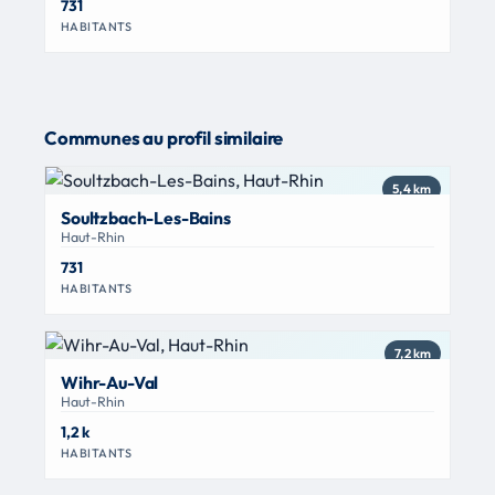
731
HABITANTS
Communes au profil similaire
5,4 km
Soultzbach-Les-Bains
Haut-Rhin
731
HABITANTS
7,2 km
Wihr-Au-Val
Haut-Rhin
1,2 k
HABITANTS