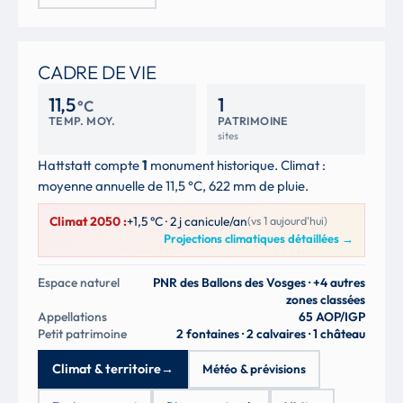
CADRE DE VIE
11,5
1
°C
TEMP. MOY.
PATRIMOINE
sites
Hattstatt compte
1
monument historique. Climat :
moyenne annuelle de 11,5 °C, 622 mm de pluie.
Climat 2050 :
+1,5 °C · 2 j canicule/an
(vs 1 aujourd'hui)
Projections climatiques détaillées
→
Espace naturel
PNR des Ballons des Vosges · +4 autres
zones classées
Appellations
65 AOP/IGP
Petit patrimoine
2 fontaines · 2 calvaires · 1 château
Climat & territoire
→
Météo & prévisions