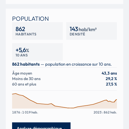
POPULATION
862
143
hab/km²
HABITANTS
DENSITÉ
+5,6
%
10 ANS
862 habitants
— population en croissance sur 10 ans.
Âge moyen
43,3 ans
Moins de 30 ans
29,2 %
60 ans et plus
27,5 %
1876 : 1 019 hab.
2023 : 862 hab.
Analyse démographique
→