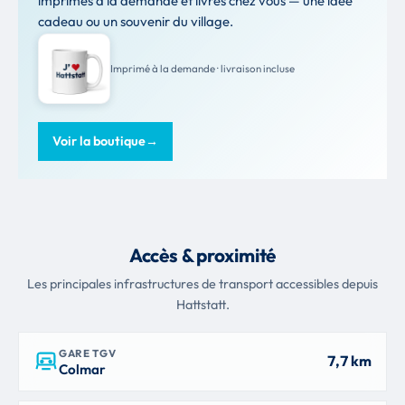
imprimés à la demande et livrés chez vous — une idée
cadeau ou un souvenir du village.
Imprimé à la demande · livraison incluse
Voir la boutique
→
Accès & proximité
Les principales infrastructures de transport accessibles depuis
Hattstatt.
GARE TGV
7,7 km
Colmar