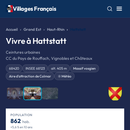
Villages Français
Accueil
Grand Est
Haut-Rhin
Hattstatt
Vivre à Hattstatt
Ceintures urbaines
CC du Pays de Rouffach, Vignobles et Châteaux
68420
INSEE 68123
alt. 405 m
Massif vosgien
Aire d'attraction de Colmar
Météo
❮
❯
POPULATION
862
hab.
+5,6 % en 10 ans