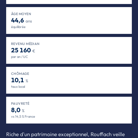
ÂGE MOYEN
44,6
ans
équilibrée
REVENU MÉDIAN
25 160
€
par an / UC
CHÔMAGE
10,1
%
taux local
PAUVRETÉ
8,0
%
vs 14,5 % France
Riche d'un patrimoine exceptionnel, Rouffach veille