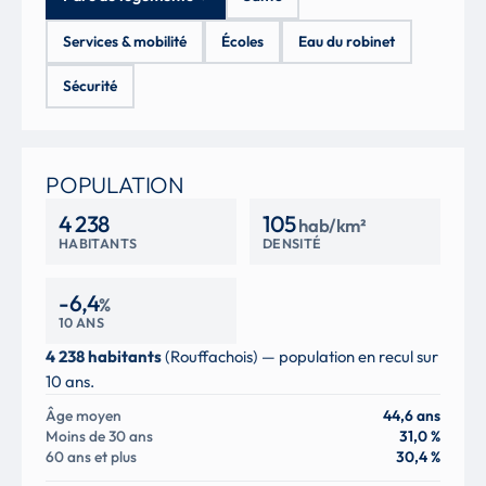
Services & mobilité
Écoles
Eau du robinet
Sécurité
POPULATION
4 238
105
hab/km²
HABITANTS
DENSITÉ
-6,4
%
10 ANS
4 238 habitants
(Rouffachois) — population en recul sur
10 ans.
Âge moyen
44,6 ans
Moins de 30 ans
31,0 %
60 ans et plus
30,4 %