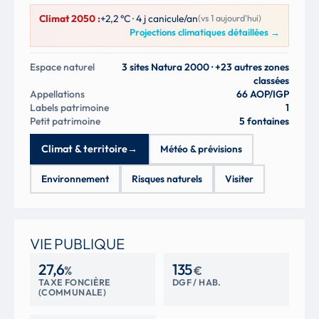
Climat 2050 :
+2,2 °C · 4 j canicule/an
(vs 1 aujourd'hui)
Projections climatiques détaillées
→
Espace naturel
3 sites Natura 2000 · +23 autres zones
classées
Appellations
66 AOP/IGP
Labels patrimoine
1
Petit patrimoine
5 fontaines
Climat & territoire
→
Météo & prévisions
Environnement
Risques naturels
Visiter
VIE PUBLIQUE
27,6
135
%
€
TAXE FONCIÈRE
DGF / HAB.
(COMMUNALE)