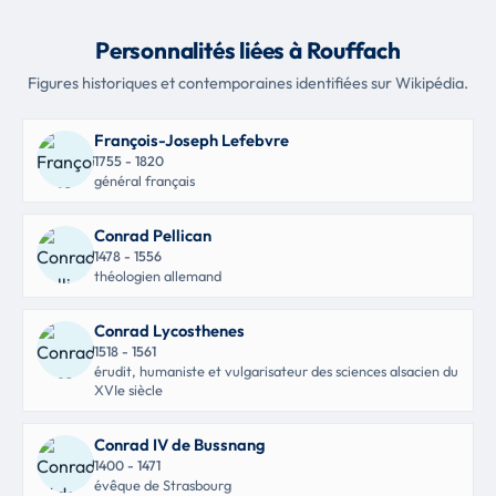
Personnalités liées à Rouffach
Figures historiques et contemporaines identifiées sur Wikipédia.
François-Joseph Lefebvre
1755 - 1820
général français
Conrad Pellican
1478 - 1556
théologien allemand
Conrad Lycosthenes
1518 - 1561
érudit, humaniste et vulgarisateur des sciences alsacien du
XVIe siècle
Conrad IV de Bussnang
1400 - 1471
évêque de Strasbourg