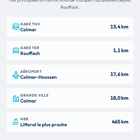
Rouffach.
GARE TGV
13,4 km
Colmar
GARE TER
1,1 km
Rouffach
AÉROPORT
17,6 km
Colmar-Houssen
GRANDE VILLE
18,0 km
Colmar
MER
465 km
Littoral le plus proche