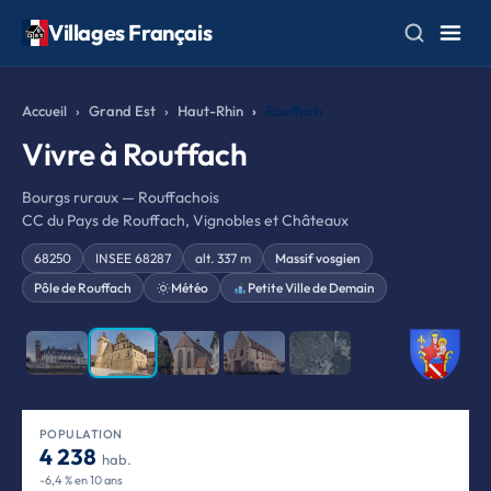
Villages Français
Accueil
Grand Est
Haut-Rhin
Rouffach
Vivre à Rouffach
Bourgs ruraux — Rouffachois
CC du Pays de Rouffach, Vignobles et Châteaux
68250
INSEE 68287
alt. 337 m
Massif vosgien
Pôle de Rouffach
Météo
Petite Ville de Demain
❮
❯
POPULATION
4 238
hab.
-6,4 % en 10 ans