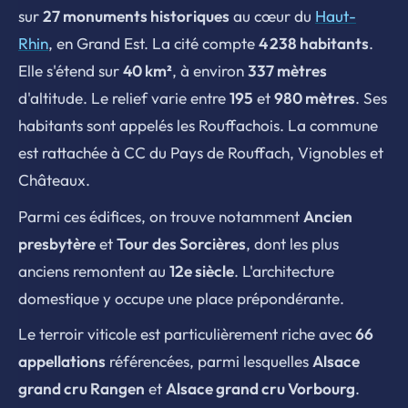
sur
27 monuments historiques
au cœur du
Haut-
Rhin
, en Grand Est. La cité compte
4 238 habitants
.
Elle s'étend sur
40 km²
, à environ
337 mètres
d'altitude. Le relief varie entre
195
et
980 mètres
. Ses
habitants sont appelés les Rouffachois. La commune
est rattachée à CC du Pays de Rouffach, Vignobles et
Châteaux.
Parmi ces édifices, on trouve notamment
Ancien
presbytère
et
Tour des Sorcières
, dont les plus
anciens remontent au
12e siècle
. L'architecture
domestique y occupe une place prépondérante.
Le terroir viticole est particulièrement riche avec
66
appellations
référencées, parmi lesquelles
Alsace
grand cru Rangen
et
Alsace grand cru Vorbourg
.