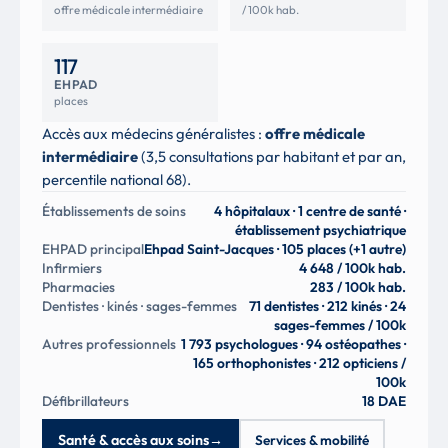
offre médicale intermédiaire
/ 100k hab.
117
EHPAD
places
Accès aux médecins généralistes :
offre médicale
intermédiaire
(3,5 consultations par habitant et par an,
percentile national 68).
Établissements de soins
4 hôpitalaux · 1 centre de santé ·
établissement psychiatrique
EHPAD principal
Ehpad Saint-Jacques · 105 places (+1 autre)
Infirmiers
4 648 / 100k hab.
Pharmacies
283 / 100k hab.
Dentistes · kinés · sages-femmes
71 dentistes · 212 kinés · 24
sages-femmes / 100k
Autres professionnels
1 793 psychologues · 94 ostéopathes ·
165 orthophonistes · 212 opticiens /
100k
Défibrillateurs
18 DAE
Santé & accès aux soins
→
Services & mobilité