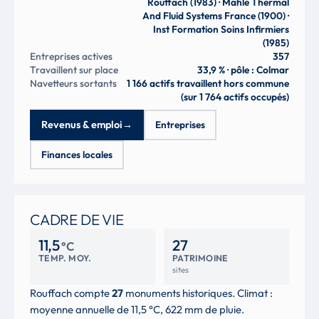
Rouffach (1983) · Mahle Thermal
And Fluid Systems France (1900) ·
Inst Formation Soins Infirmiers
(1985)
Entreprises actives
357
Travaillent sur place
33,9 % · pôle : Colmar
Navetteurs sortants
1 166 actifs travaillent hors commune
(sur 1 764 actifs occupés)
Revenus & emploi
→
Entreprises
Finances locales
CADRE DE VIE
11,5
27
°C
TEMP. MOY.
PATRIMOINE
sites
Rouffach compte
27
monuments historiques. Climat :
moyenne annuelle de 11,5 °C, 622 mm de pluie.