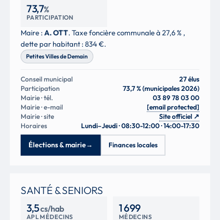
73,7
%
PARTICIPATION
Maire :
A. OTT
. Taxe foncière communale à 27,6 % ,
dette par habitant : 834 €.
Petites Villes de Demain
Conseil municipal
27 élus
Participation
73,7 % (municipales 2026)
Mairie · tél.
03 89 78 03 00
Mairie · e-mail
[email protected]
Mairie · site
Site officiel
↗
Horaires
Lundi–Jeudi · 08:30-12:00 · 14:00-17:30
Élections & mairie
→
Finances locales
SANTÉ & SENIORS
3,5
1 699
cs/hab
APL MÉDECINS
MÉDECINS