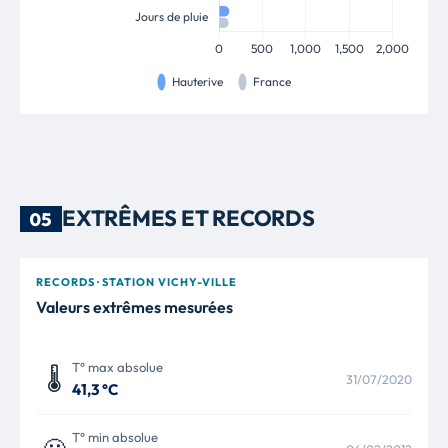
EXTRÊMES ET RECORDS
05
RECORDS · STATION VICHY-VILLE
Valeurs extrêmes mesurées
T° max absolue
🌡️
31/07/2020
41,3 °C
T° min absolue