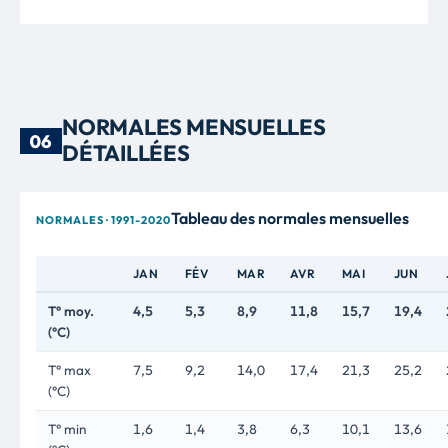
NORMALES MENSUELLES
06
DÉTAILLÉES
Tableau des normales mensuelles
NORMALES · 1991-2020
JAN
FÉV
MAR
AVR
MAI
JUN
T° moy.
4,5
5,3
8,9
11,8
15,7
19,4
(°C)
T° max
7,5
9,2
14,0
17,4
21,3
25,2
(°C)
T° min
1,6
1,4
3,8
6,3
10,1
13,6