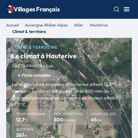
Villages Français
Accueil
Auvergne-Rhône-Alpes
Allier
Hauterive
Climat & territoire
CLIMAT & TERRITOIRE
Le climat à Hauterive
Allier
03270
·
·
1 186 hab.
Fiche complète
La température moyenne d'Hauterive atteint 12,7 °C à
l'année — un climat océanique, avec 800 mm de
précipitations annuelles. Le record de chaleur atteint
41,3 °C.
TEMP. MOYENNE
PRÉCIPITATIONS
JOURS DE GEL
12,7
800
45
°C
mm/an
/an
ALTITUDE
267
m