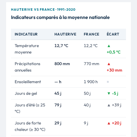
HAUTERIVE VS FRANCE · 1991-2020
Indicateurs comparés à la moyenne nationale
INDICATEUR
HAUTERIVE
FRANCE
ÉCART
Température
12,7 °C
12,2 °C
▲
moyenne
+0,5 °C
Précipitations
800 mm
770 mm
▲
annuelles
+30 mm
Ensoleillement
— h
1 900 h
=
Jours de gel
45 j
50 j
▼ -5 j
Jours d'été (≥ 25
79 j
40 j
▲ +39 j
°C)
Jours de forte
29 j
9 j
▲ +20 j
chaleur (≥ 30 °C)