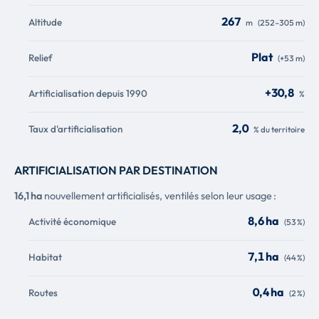
267
Altitude
m
(252–305 m)
Plat
Relief
(+53 m)
+30,8
Artificialisation depuis 1990
%
2,0
Taux d'artificialisation
% du territoire
ARTIFICIALISATION PAR DESTINATION
16,1 ha
nouvellement artificialisés, ventilés selon leur usage :
8,6 ha
Activité économique
(53 %)
7,1 ha
Habitat
(44 %)
0,4 ha
Routes
(2 %)