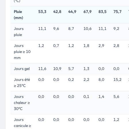
(°C)
Pluie
53,3
42,8
44,9
67,9
83,5
75,7
(mm)
Jours
11,1
9,6
8,7
10,6
11,1
9,2
pluie
Jours
1,2
0,7
1,2
1,8
2,9
2,8
pluie ≥ 10
mm
Jours gel
11,6
10,9
5,7
1,3
0,0
0,0
Jours été
0,0
0,0
0,2
2,2
8,0
15,2
≥ 25°C
Jours
0,0
0,0
0,0
0,1
1,4
5,6
chaleur ≥
30°C
Jours
0,0
0,0
0,0
0,0
0,0
1,2
canicule ≥