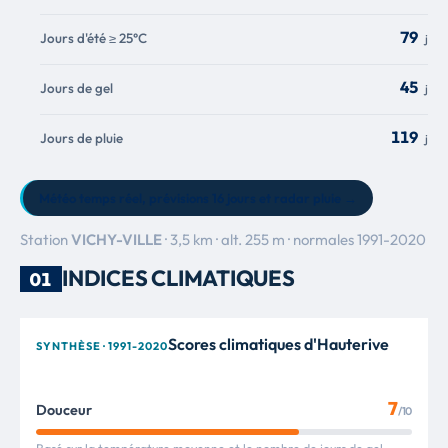
79
Jours d'été ≥ 25°C
j
45
Jours de gel
j
119
Jours de pluie
j
Météo temps réel
, prévisions 16 jours et radar pluie →
Station
VICHY-VILLE
· 3,5 km · alt. 255 m · normales 1991-2020
INDICES CLIMATIQUES
01
Scores climatiques d'Hauterive
SYNTHÈSE · 1991-2020
7
Douceur
/10