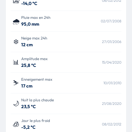
🥶
06/02/2012
-14,0 °C
Pluie max en 24h
🌧️
02/07/2008
95,0 mm
Neige max 24h
❄️
27/01/2006
12 cm
Amplitude max
📊
15/04/2020
25,8 °C
Enneigement max
⛷️
10/01/2010
17 cm
Nuit la plus chaude
🌙
21/08/2020
23,5 °C
Jour le plus froid
🧊
08/02/2012
-5,2 °C