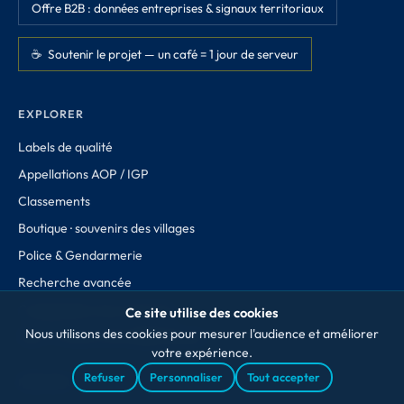
Offre B2B : données entreprises & signaux territoriaux
☕ Soutenir le projet — un café = 1 jour de serveur
EXPLORER
Labels de qualité
Appellations AOP / IGP
Classements
Boutique · souvenirs des villages
Police & Gendarmerie
Recherche avancée
Comparateur de communes
Ce site utilise des cookies
Nous utilisons des cookies pour mesurer l'audience et améliorer
Quiz · Trouvez votre département
votre expérience.
Refuser
Personnaliser
Tout accepter
RÉGIONS