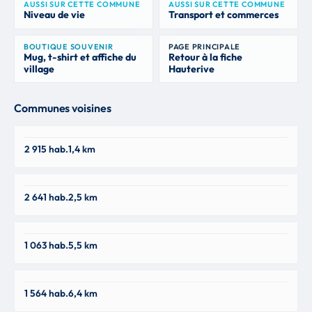
AUSSI SUR CETTE COMMUNE
AUSSI SUR CETTE COMMUNE
Niveau de vie
Transport et commerces
BOUTIQUE SOUVENIR
PAGE PRINCIPALE
Mug, t-shirt et affiche du
Retour à la fiche
village
Hauterive
Communes voisines
Abrest
2 915 hab.
1,4 km
03200
Saint-Yorre
2 641 hab.
2,5 km
03270
Saint-Sylvestre-Pragoulin
1 063 hab.
5,5 km
63310
Brugheas
1 564 hab.
6,4 km
03700