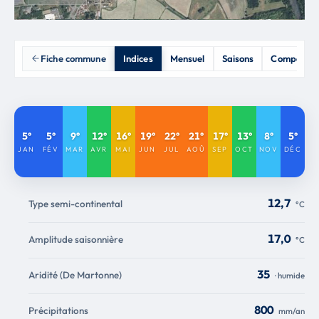
Fiche commune
Indices
Mensuel
Saisons
Comparais
5°
5°
9°
12°
16°
19°
22°
21°
17°
13°
8°
5°
JAN
FÉV
MAR
AVR
MAI
JUN
JUL
AOÛ
SEP
OCT
NOV
DÉC
12,7
Type semi-continental
°C
17,0
Amplitude saisonnière
°C
35
Aridité (De Martonne)
· humide
800
Précipitations
mm/an