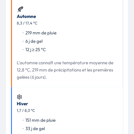
🍂
Automne
8,3 / 17,4 °C
219 mm de pluie
6 j de gel
12 j ≥ 25 °C
L'automne connaît une température moyenne de
12,8 °C, 219 mm de précipitations et les premières
gelées (6 jours).
❄️
Hiver
1,7 / 8,3 °C
151 mm de pluie
33 j de gel