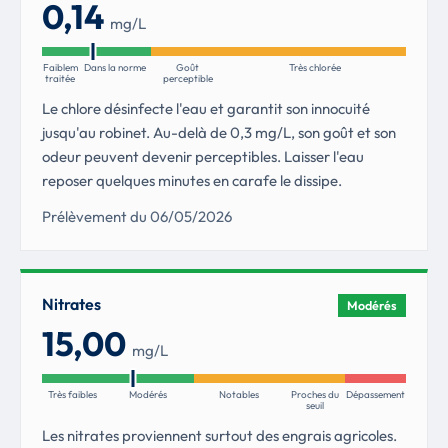
0,14
mg/L
Faiblement
Dans la norme
Goût
Très chlorée
traitée
perceptible
Le chlore désinfecte l'eau et garantit son innocuité
jusqu'au robinet. Au-delà de 0,3 mg/L, son goût et son
odeur peuvent devenir perceptibles. Laisser l'eau
reposer quelques minutes en carafe le dissipe.
Prélèvement du 06/05/2026
Nitrates
Modérés
15,00
mg/L
Très faibles
Modérés
Notables
Proches du
Dépassement
seuil
Les nitrates proviennent surtout des engrais agricoles.