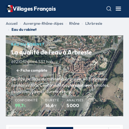
Villages Français
Accueil
Auvergne-Rhône-Alpes
Rhône
L'Arbresle
Eau du robinet
EAU DU ROBINET
La qualité de l'eau à Arbresle
Rhône
69210
·
·
6 537 hab.
Fiche complète
Qualité de l'eau du robinet à Arbresle, 483 analyses
sanitaires ARS. Conformité bactériologique, nitrates,
pesticides, plomb, dureté et prix.
CONFORMITÉ
DURETÉ
ANALYSES
99,7
16,6
5 000
%
°f