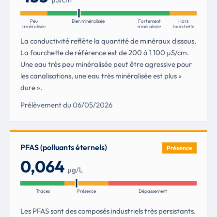
Peu
Bien minéralisée
Fortement
Hors
minéralisée
minéralisée
fourchette
La conductivité reflète la quantité de minéraux dissous.
La fourchette de référence est de 200 à 1 100 µS/cm.
Une eau très peu minéralisée peut être agressive pour
les canalisations, une eau très minéralisée est plus «
dure ».
Prélèvement du 06/05/2026
PFAS (polluants éternels)
Présence
0,064
µg/L
Non
Traces
Présence
Dépassement
détectés
Les PFAS sont des composés industriels très persistants.