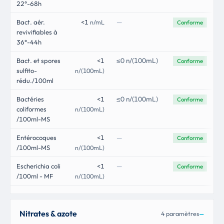
22°-68h
—
Bact. aér.
<1
n/mL
Conforme
revivifiables à
36°-44h
≤0 n/(100mL)
Bact. et spores
<1
Conforme
sulfito-
n/(100mL)
rédu./100ml
≤0 n/(100mL)
Bactéries
<1
Conforme
coliformes
n/(100mL)
/100ml-MS
—
Entérocoques
<1
Conforme
/100ml-MS
n/(100mL)
—
Escherichia coli
<1
Conforme
/100ml - MF
n/(100mL)
Nitrates & azote
4 paramètres