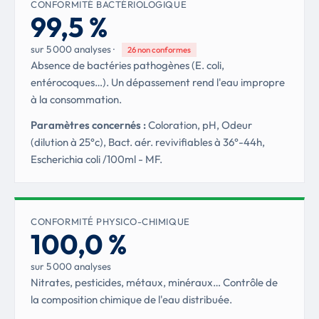
CONFORMITÉ BACTÉRIOLOGIQUE
99,5 %
sur 5 000 analyses ·
26 non conformes
Absence de bactéries pathogènes (
E. coli
,
entérocoques…). Un dépassement rend l'eau impropre
à la consommation.
Paramètres concernés :
Coloration, pH, Odeur
(dilution à 25°c), Bact. aér. revivifiables à 36°-44h,
Escherichia coli /100ml - MF.
CONFORMITÉ PHYSICO-CHIMIQUE
100,0 %
sur 5 000 analyses
Nitrates, pesticides, métaux, minéraux… Contrôle de
la composition chimique de l'eau distribuée.