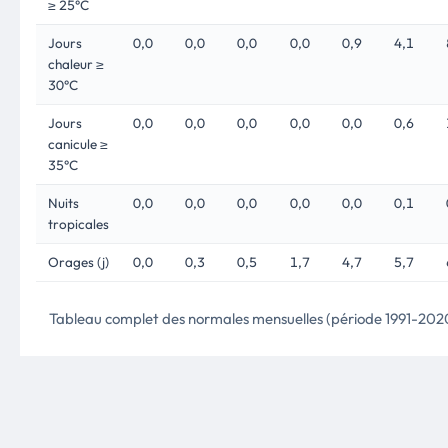
≥ 25°C
Jours
0,0
0,0
0,0
0,0
0,9
4,1
chaleur ≥
30°C
Jours
0,0
0,0
0,0
0,0
0,0
0,6
canicule ≥
35°C
Nuits
0,0
0,0
0,0
0,0
0,0
0,1
tropicales
Orages (j)
0,0
0,3
0,5
1,7
4,7
5,7
Tableau complet des normales mensuelles (période 1991-202