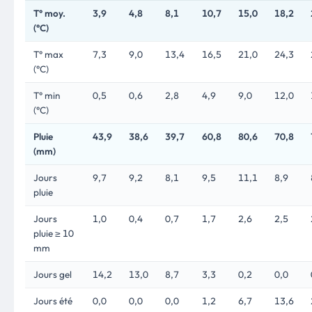
T° moy.
3,9
4,8
8,1
10,7
15,0
18,2
(°C)
T° max
7,3
9,0
13,4
16,5
21,0
24,3
(°C)
T° min
0,5
0,6
2,8
4,9
9,0
12,0
(°C)
Pluie
43,9
38,6
39,7
60,8
80,6
70,8
(mm)
Jours
9,7
9,2
8,1
9,5
11,1
8,9
pluie
Jours
1,0
0,4
0,7
1,7
2,6
2,5
pluie ≥ 10
mm
Jours gel
14,2
13,0
8,7
3,3
0,2
0,0
Jours été
0,0
0,0
0,0
1,2
6,7
13,6