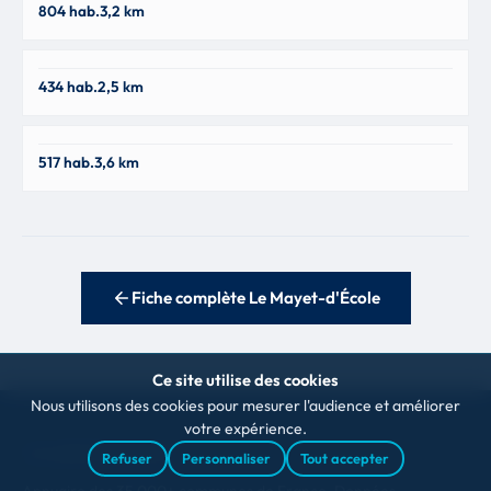
804 hab.
3,2 km
03110
Saint-Germain-De-Salles
434 hab.
2,5 km
03140
Jenzat
517 hab.
3,6 km
03800
Fiche complète Le Mayet-d'École
Ce site utilise des cookies
Nous utilisons des cookies pour mesurer l'audience et améliorer
votre expérience.
VILLAGES FRANÇAIS
Refuser
Personnaliser
Tout accepter