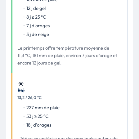
12 j de gel
8 j ≥ 25 °C
7 j d'orages
3 j de neige
Le printemps offre température moyenne de
11,3 °C, 181 mm de pluie, environ 7 jours d’orage et
encore 12 jours de gel.
☀️
Été
13,2 / 26,0 °C
227 mm de pluie
53 j ≥ 25 °C
18 j d'orages
L'été se caractérise par des maximales autour de