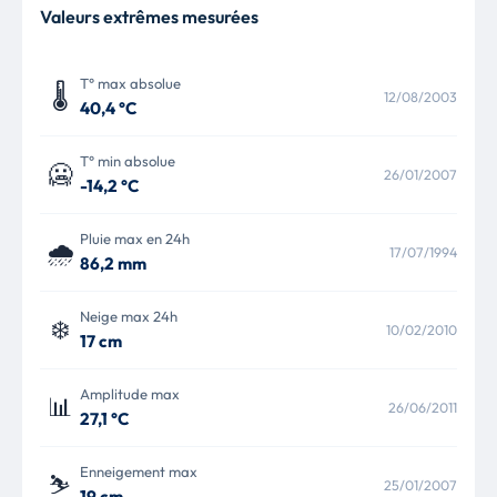
Valeurs extrêmes mesurées
T° max absolue
🌡️
12/08/2003
40,4 °C
T° min absolue
🥶
26/01/2007
-14,2 °C
Pluie max en 24h
🌧️
17/07/1994
86,2 mm
Neige max 24h
❄️
10/02/2010
17 cm
Amplitude max
📊
26/06/2011
27,1 °C
Enneigement max
⛷️
25/01/2007
19 cm