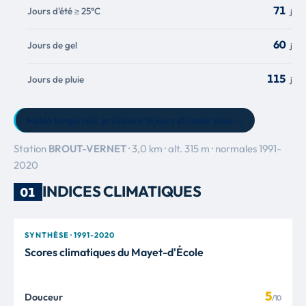
71
Jours d'été ≥ 25°C
j
60
Jours de gel
j
115
Jours de pluie
j
Météo temps réel
, prévisions 16 jours et radar pluie →
Station
BROUT-VERNET
· 3,0 km · alt. 315 m · normales 1991-
2020
INDICES CLIMATIQUES
01
SYNTHÈSE · 1991-2020
Scores climatiques du Mayet-d'École
5
Douceur
/10