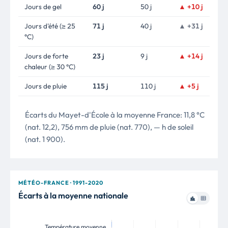
Jours de gel
60 j
50 j
▲ +10 j
Jours d'été (≥ 25
71 j
40 j
▲ +31 j
°C)
Jours de forte
23 j
9 j
▲ +14 j
chaleur (≥ 30 °C)
Jours de pluie
115 j
110 j
▲ +5 j
Écarts du Mayet-d'École à la moyenne France: 11,8 °C
(nat. 12,2), 756 mm de pluie (nat. 770), — h de soleil
(nat. 1 900).
MÉTÉO-FRANCE · 1991-2020
Écarts à la moyenne nationale