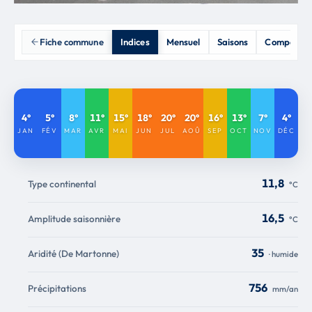
Fiche commune
Indices
Mensuel
Saisons
Comparais
4°
5°
8°
11°
15°
18°
20°
20°
16°
13°
7°
4°
JAN
FÉV
MAR
AVR
MAI
JUN
JUL
AOÛ
SEP
OCT
NOV
DÉC
11,8
Type continental
°C
16,5
Amplitude saisonnière
°C
35
Aridité (De Martonne)
· humide
756
Précipitations
mm/an