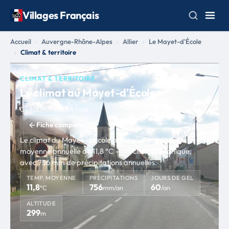
Villages Français
Accueil
Auvergne-Rhône-Alpes
Allier
Le Mayet-d'École
Climat & territoire
CLIMAT & TERRITOIRE
Le climat au Mayet-d'École
Allier
03800
·
·
304 hab.
Fiche complète
Le climat du Mayet-d'École affiche une température
moyenne annuelle de 11,8 °C — un climat océanique,
avec 756 mm de précipitations annuelles.
TEMP. MOYENNE
PRÉCIPITATIONS
JOURS DE GEL
11,8
756
60
°C
mm/an
/an
ALTITUDE
299
m