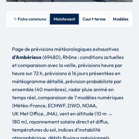
Fiche commune
Maintenant
Court terme
Modèles & inc
Page de prévisions météorologiques exhaustives
d'Ambérieux
(69480), Rhône : conditions actuelles
et comparaison avec la veille, prévisions heure par
heure sur 72 h, prévisions à 16 jours présentées en
météogramme détaillé, prévision probabiliste par
ensemble (40 membres), radar pluie animé en
temps réel, comparaison de 7 modèles numériques
(Météo-France, ECMWF, DWD, NOAA,
UK Met Office, JMA), vent en altitude (10 m →
180 m), rayonnement solaire direct et diffus,
températures du sol, indices d'instabilité
atmosphérique, débits fluviaux prévisionnels,