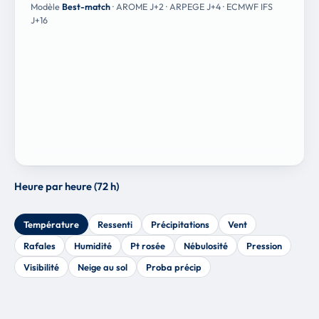
Modèle
Best-match
· AROME J+2 · ARPEGE J+4 · ECMWF IFS
J+16
Heure par heure (72 h)
Température
Ressenti
Précipitations
Vent
Rafales
Humidité
Pt rosée
Nébulosité
Pression
Visibilité
Neige au sol
Proba précip