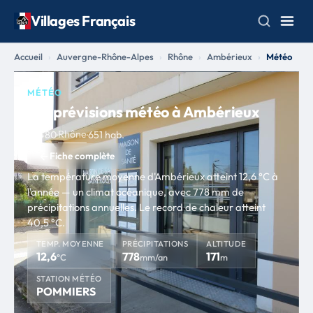
Villages Français
Accueil
Auvergne-Rhône-Alpes
Rhône
Ambérieux
Météo
MÉTÉO
Les prévisions météo à Ambérieux
Rhône
69480
·
·
651 hab.
Fiche complète
La température moyenne d'Ambérieux atteint 12,6 °C à
l'année — un climat océanique, avec 778 mm de
précipitations annuelles. Le record de chaleur atteint
40,5 °C.
TEMP. MOYENNE
PRÉCIPITATIONS
ALTITUDE
12,6
778
171
°C
mm/an
m
STATION MÉTÉO
POMMIERS