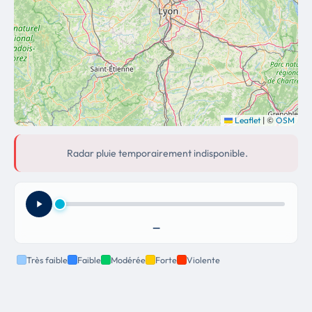
Leaflet
|
©
OSM
Radar pluie temporairement indisponible.
—
Très faible
Faible
Modérée
Forte
Violente