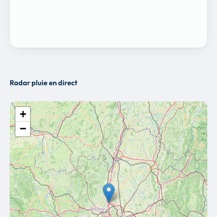
Radar pluie en direct
+
−