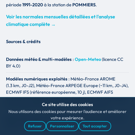
période
1991-2020
à la station de
POMMIERS
.
Voir les normales mensuelles détaillées et l'analyse
climatique complète →
Sources & crédits
Données météo & multi-modèles
:
Open-Meteo
(licence CC
BY 4.0)
Modèles numériques exploités
: Météo-France AROME
(1.3 km, J0-J2), Météo-France ARPEGE Europe (~11 km, J0-J4),
ECMWF IFS (référence européenne, 10 j), ECMWF AIFS
(modèle d'intelligence artificielle), DWD ICON-EU (Allemagne,
Ce site utilise des cookies
7 km), NOAA GFS (USA, 13 km), UK Met Office (10 km).
Nous utilisons des cookies pour mesurer l'audience et améliorer
votre expérience.
Radar pluie temps réel
:
RainViewer
— sources : EUMETNET,
Météo-France
Refuser
Personnaliser
Tout accepter