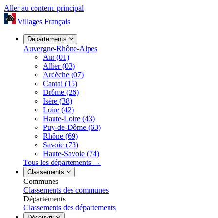
Aller au contenu principal
Villages Français
Départements
Auvergne-Rhône-Alpes
Ain
(01)
Allier
(03)
Ardèche
(07)
Cantal
(15)
Drôme
(26)
Isère
(38)
Loire
(42)
Haute-Loire
(43)
Puy-de-Dôme
(63)
Rhône
(69)
Savoie
(73)
Haute-Savoie
(74)
Tous les départements
→
Classements
Communes
Classements des communes
Départements
Classements des départements
Découvrir