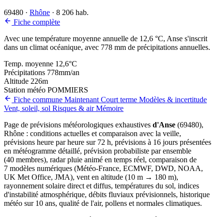
69480
·
Rhône
·
8 206 hab.
Fiche complète
Avec une température moyenne annuelle de 12,6 °C, Anse s'inscrit
dans un climat océanique, avec 778 mm de précipitations annuelles.
Temp. moyenne
12,6
°C
Précipitations
778
mm/an
Altitude
226
m
Station météo
POMMIERS
Fiche commune
Maintenant
Court terme
Modèles & incertitude
Vent, soleil, sol
Risques & air
Mémoire
Page de prévisions météorologiques exhaustives
d'Anse
(69480),
Rhône : conditions actuelles et comparaison avec la veille,
prévisions heure par heure sur 72 h, prévisions à 16 jours présentées
en météogramme détaillé, prévision probabiliste par ensemble
(40 membres), radar pluie animé en temps réel, comparaison de
7 modèles numériques (Météo-France, ECMWF, DWD, NOAA,
UK Met Office, JMA), vent en altitude (10 m → 180 m),
rayonnement solaire direct et diffus, températures du sol, indices
d'instabilité atmosphérique, débits fluviaux prévisionnels, historique
météo sur 10 ans, qualité de l'air, pollens et normales climatiques.