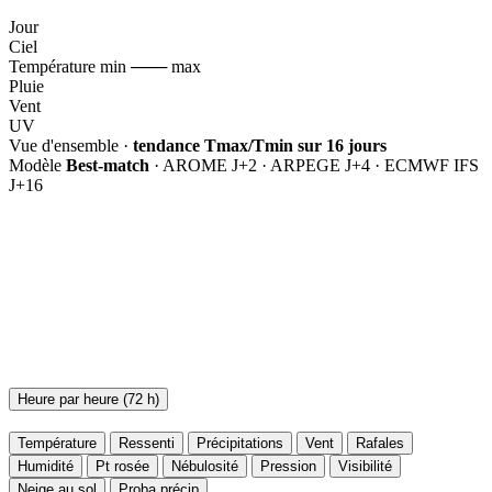
Jour
Ciel
Température min ─── max
Pluie
Vent
UV
Vue d'ensemble ·
tendance Tmax/Tmin sur 16 jours
Modèle
Best-match
· AROME J+2 · ARPEGE J+4 · ECMWF IFS
J+16
Heure par heure (72 h)
Température
Ressenti
Précipitations
Vent
Rafales
Humidité
Pt rosée
Nébulosité
Pression
Visibilité
Neige au sol
Proba précip