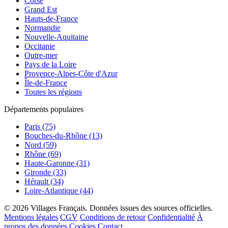
Corse
Grand Est
Hauts-de-France
Normandie
Nouvelle-Aquitaine
Occitanie
Outre-mer
Pays de la Loire
Provence-Alpes-Côte d'Azur
Île-de-France
Toutes les régions
Départements populaires
Paris (75)
Bouches-du-Rhône (13)
Nord (59)
Rhône (69)
Haute-Garonne (31)
Gironde (33)
Hérault (34)
Loire-Atlantique (44)
© 2026 Villages Français. Données issues des sources officielles.
Mentions légales
CGV
Conditions de retour
Confidentialité
À
propos des données
Cookies
Contact