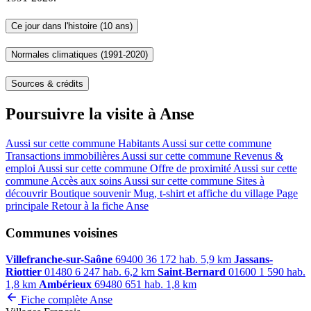
Ce jour dans l'histoire (10 ans)
Normales climatiques (1991-2020)
Sources & crédits
Poursuivre la visite à Anse
Aussi sur cette commune
Habitants
Aussi sur cette commune
Transactions immobilières
Aussi sur cette commune
Revenus &
emploi
Aussi sur cette commune
Offre de proximité
Aussi sur cette
commune
Accès aux soins
Aussi sur cette commune
Sites à
découvrir
Boutique souvenir
Mug, t-shirt et affiche du village
Page
principale
Retour à la fiche Anse
Communes voisines
Villefranche-sur-Saône
69400
36 172 hab.
5,9 km
Jassans-
Riottier
01480
6 247 hab.
6,2 km
Saint-Bernard
01600
1 590 hab.
1,8 km
Ambérieux
69480
651 hab.
1,8 km
Fiche complète Anse