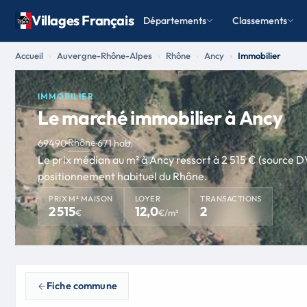
Villages Français
Départements
Classements
Accueil
Auvergne-Rhône-Alpes
Rhône
Ancy
Immobilier
IMMOBILIER
Le marché immobilier à Ancy
Rhône
69490
·
·
671 hab.
Le prix médian au m² à Ancy ressort à 2 515 € (source D
positionnement habituel du Rhône.
PRIX M² MAISON
LOYER
TRANSACTIONS
2 515
12,0
2
€
€/m²
Fiche commune