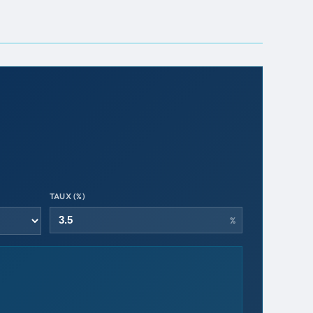
TAUX (%)
%