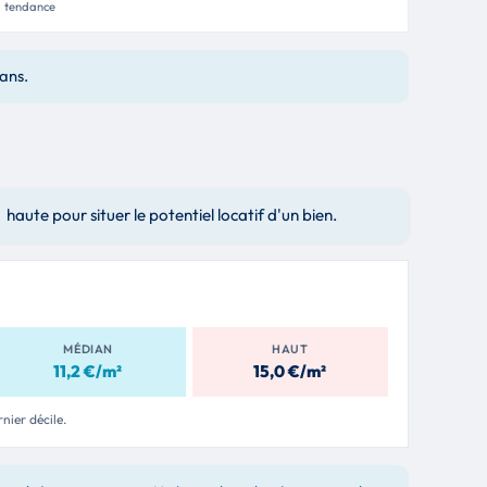
tendance
 ans.
aute pour situer le potentiel locatif d'un bien.
MÉDIAN
HAUT
11,2 €/m²
15,0 €/m²
rnier décile.