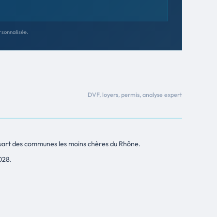
rsonnalisée.
DVF, loyers, permis, analyse expert
 quart des communes les moins chères du Rhône.
028.