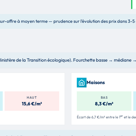
 sur-offre à moyen terme — prudence sur l'évolution des prix dans 3-5
nistère de la Transition écologique). Fourchette basse → médiane → h
Maisons
HAUT
BAS
15,6 €/m²
8,3 €/m²
er
Écart de 6,7 €/m² entre le 1
et le de