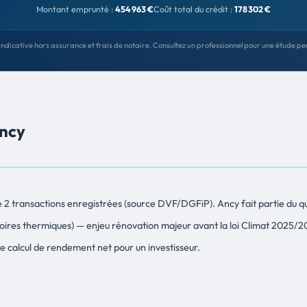
Montant emprunté :
454 963 €
Coût total du crédit :
178 302 €
indicative hors assurance et frais de notaire. Consultez un professionnel pour une étude pe
Ancy
 de 2 transactions enregistrées (source DVF/DGFiP). Ancy fait partie du
soires thermiques) — enjeu rénovation majeur avant la loi Climat 2025/2
 le calcul de rendement net pour un investisseur.