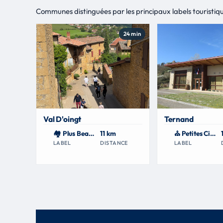
Communes distinguées par les principaux labels touristiqu
24 min
Val D'oingt
Ternand
🏘 Plus Beaux Villages de France
11 km
⛪ Petites Cités de Caractère
LABEL
DISTANCE
LABEL