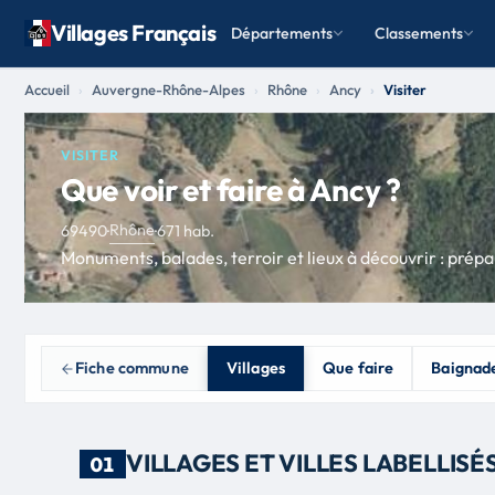
Villages Français
Départements
Classements
Accueil
Auvergne-Rhône-Alpes
Rhône
Ancy
Visiter
VISITER
Que voir et faire à Ancy ?
Rhône
69490
·
·
671 hab.
Monuments, balades, terroir et lieux à découvrir : prépar
Fiche commune
Villages
Que faire
Baignad
VILLAGES ET VILLES LABELLISÉ
01