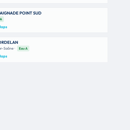
BAIGNADE POINT SUD
 A
 Maps
BORDELAN
ur-Saône ·
Eau A
 Maps