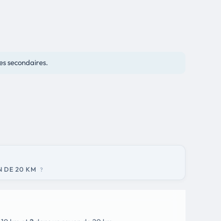
es secondaires.
N DE 20 KM
?