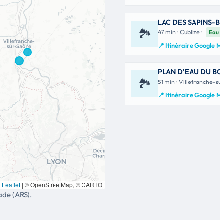
LAC DES SAPINS-
🏞
47 min · Cublize ·
Eau
📍 Itinéraire Google
PLAN D'EAU DU 
🏞
51 min · Villefranche-s
📍 Itinéraire Google
Leaflet
|
© OpenStreetMap, © CARTO
ade (ARS).