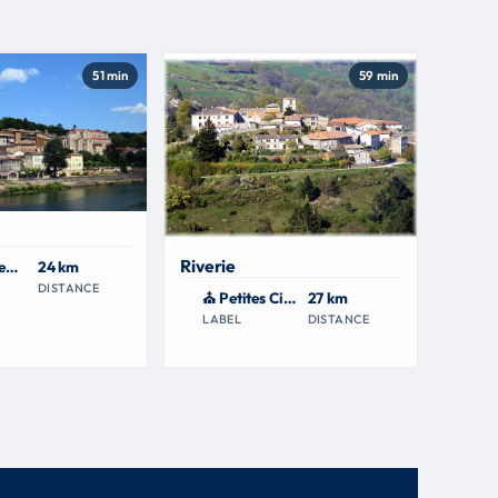
51 min
59 min
Riverie
🗺 Plus Beaux Détours de France
24 km
DISTANCE
⛪ Petites Cités de Caractère
27 km
LABEL
DISTANCE