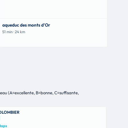
aqueduc des monts d'Or
51 min · 24 km
 l'eau (A=excellente, B=bonne, C=suffisante,
COLOMBIER
 Maps