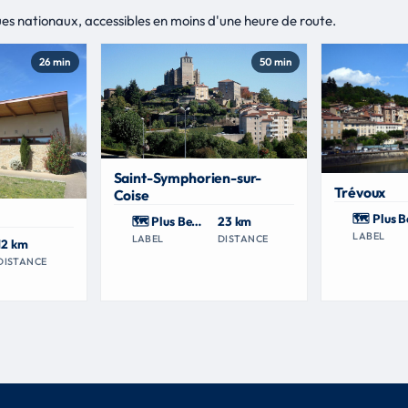
es nationaux, accessibles en moins d'une heure de route.
26 min
50 min
Saint-Symphorien-sur-
Trévoux
Coise
🗺 Plus Beaux Détours de France
23 km
LABEL
LABEL
DISTANCE
12 km
DISTANCE