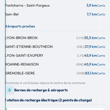
Pontcharra - Saint-Forgeux
3,9 km
Carte
Sain-Bel
7,7 km
Carte
Aéroports proches
LYON-BRON-BRON
35,5 km
(LYN)
Carte
SAINT-ETIENNE-BOUTHEON
37,9 km
(EBU)
Carte
LYON-SAINT-EXUPERY
45,9 km
(LYS)
Carte
ROANNE-RENAISON
45,9 km
(RNE)
Carte
GRENOBLE-ISERE
83,1 km
(GNB)
Carte
Distances à vol d'oiseau depuis le centre de la commune.
Bornes de recharge & aéroports
1 station de recharge électrique (2 points de charge)