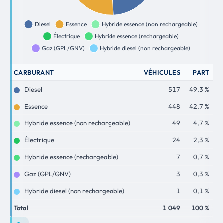
CARBURANT
VÉHICULES
PART
Diesel
517
49,3 %
Essence
448
42,7 %
Hybride essence (non rechargeable)
49
4,7 %
Électrique
24
2,3 %
Hybride essence (rechargeable)
7
0,7 %
Gaz (GPL/GNV)
3
0,3 %
Hybride diesel (non rechargeable)
1
0,1 %
Total
1 049
100 %