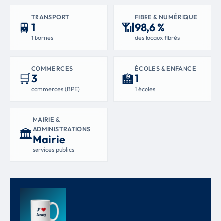
TRANSPORT
FIBRE & NUMÉRIQUE
🚆
📶
1
98,6 %
1 bornes
des locaux fibrés
COMMERCES
ÉCOLES & ENFANCE
🛒
🏫
3
1
commerces (BPE)
1 écoles
MAIRIE &
ADMINISTRATIONS
🏛
Mairie
services publics