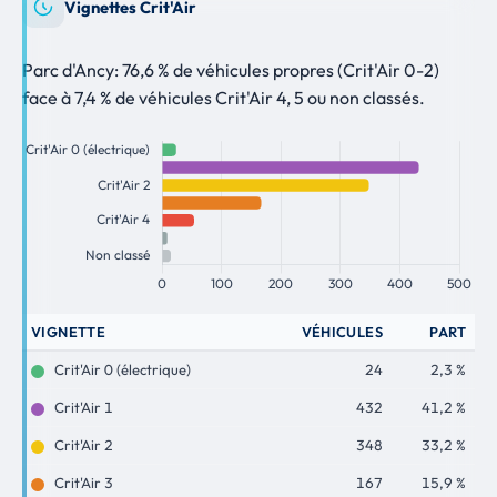
Vignettes Crit'Air
Parc d'Ancy: 76,6 % de véhicules propres (Crit'Air 0-2)
face à 7,4 % de véhicules Crit'Air 4, 5 ou non classés.
VIGNETTE
VÉHICULES
PART
Crit'Air 0 (électrique)
24
2,3 %
Crit'Air 1
432
41,2 %
Crit'Air 2
348
33,2 %
Crit'Air 3
167
15,9 %