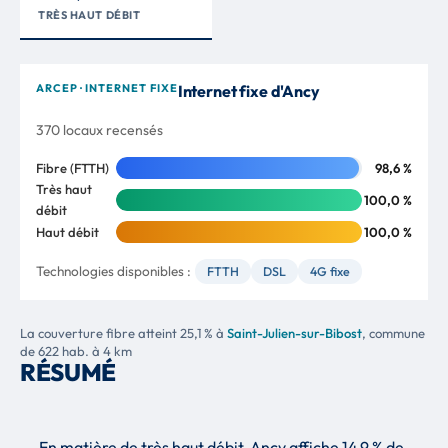
TRÈS HAUT DÉBIT
ARCEP · INTERNET FIXE
Internet fixe d'Ancy
370 locaux recensés
Fibre (FTTH)
98,6 %
Très haut
100,0 %
débit
Haut débit
100,0 %
Technologies disponibles :
FTTH
DSL
4G fixe
La couverture fibre atteint 25,1 % à
Saint-Julien-sur-Bibost
, commune
de 622 hab. à 4 km
RÉSUMÉ
En matière de très haut débit, Ancy affiche 14,9 % de