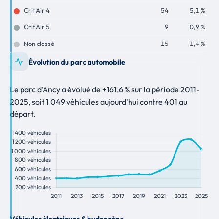
Crit'Air 4
54
5,1 %
Crit'Air 5
9
0,9 %
Non classé
15
1,4 %
Évolution du parc automobile
Le parc d'Ancy a évolué de +161,6 % sur la période 2011-
2025, soit 1 049 véhicules aujourd'hui contre 401 au
départ.
Véhicules électriques & hydrogène