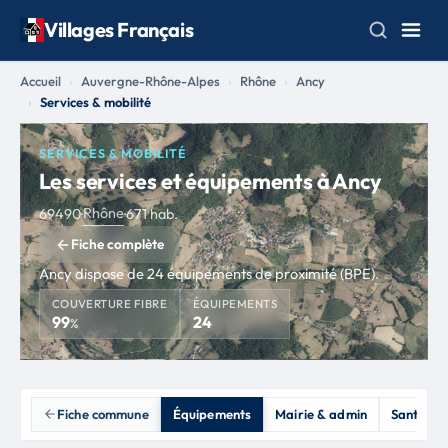
Villages Français
Accueil
Auvergne-Rhône-Alpes
Rhône
Ancy
Services & mobilité
SERVICES & MOBILITÉ
Les services et équipements à Ancy
Rhône
69490
·
·
671 hab.
Fiche complète
Ancy dispose de 24 équipements de proximité (BPE).
COUVERTURE FIBRE
ÉQUIPEMENTS
99
24
%
Fiche commune
Équipements
Mairie & admin
Santé