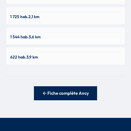
Saint-Romain-De-Popey
1 725 hab.
2,1 km
69490
Saint-Forgeux
1 544 hab.
3,6 km
69490
Saint-Julien-sur-Bibost
622 hab.
3,9 km
69690
Fiche complète Ancy