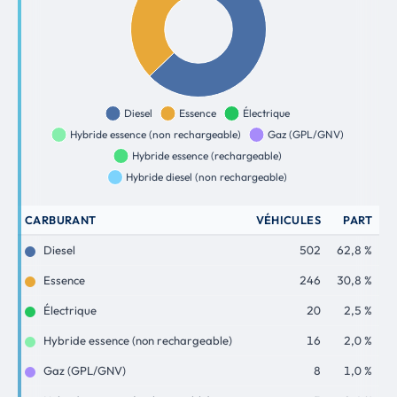
CARBURANT
VÉHICULES
PART
Diesel
502
62,8 %
Essence
246
30,8 %
Électrique
20
2,5 %
Hybride essence (non rechargeable)
16
2,0 %
Gaz (GPL/GNV)
8
1,0 %