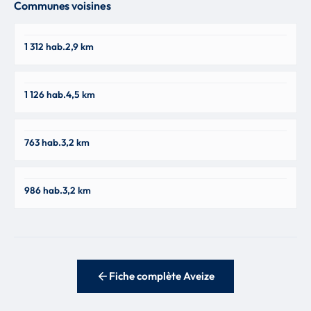
Communes voisines
Sainte-Foy-L'argentière
1 312 hab.
2,9 km
69610
Pomeys
1 126 hab.
4,5 km
69590
Souzy
763 hab.
3,2 km
69610
Saint-Genis-L'argentière
986 hab.
3,2 km
69610
Fiche complète Aveize