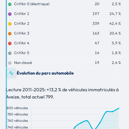
Crit'Air 0 (électrique)
20
2,5 %
Crit'Air 1
197
24,7 %
Crit'Air 2
339
42,4 %
Crit'Air 3
163
20,4 %
Crit'Air 4
47
5,9 %
Crit'Air 5
14
1,8 %
Non classé
19
2,4 %
Évolution du parc automobile
Lecture 2011-2025: +13,2 % de véhicules immatriculés à
Aveize, total actuel 799.