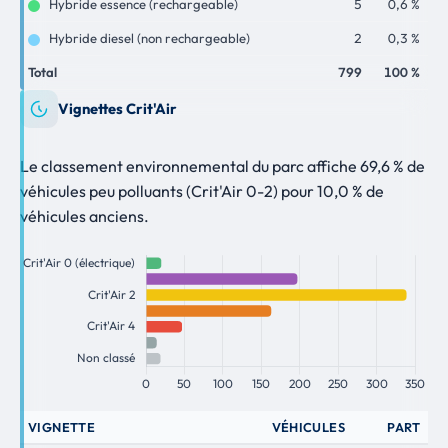
Hybride essence (rechargeable)
5
0,6 %
Hybride diesel (non rechargeable)
2
0,3 %
Total
799
100 %
Vignettes Crit'Air
Le classement environnemental du parc affiche 69,6 % de
véhicules peu polluants (Crit'Air 0-2) pour 10,0 % de
véhicules anciens.
VIGNETTE
VÉHICULES
PART