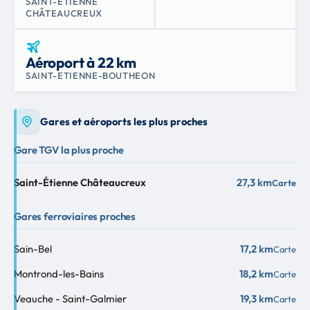
SAINT-ÉTIENNE
CHÂTEAUCREUX
Aéroport à 22 km
SAINT-ETIENNE-BOUTHEON
Gares et aéroports les plus proches
Gare TGV la plus proche
Saint-Étienne Châteaucreux
27,3 km
Carte
Gares ferroviaires proches
Sain-Bel
17,2 km
Carte
Montrond-les-Bains
18,2 km
Carte
Veauche - Saint-Galmier
19,3 km
Carte