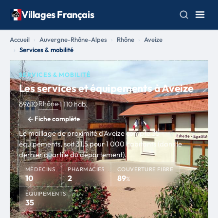
Villages Français
Accueil
Auvergne-Rhône-Alpes
Rhône
Aveize
Services & mobilité
SERVICES & MOBILITÉ
Les services et équipements à Aveize
Rhône
69610
·
·
1 110 hab.
Fiche complète
Le maillage de proximité d'Aveize compte 35
équipements, soit 31,5 pour 1 000 habitants (dans le
dernier quartile du département).
MÉDECINS
PHARMACIES
COUVERTURE FIBRE
10
2
89
%
ÉQUIPEMENTS
35