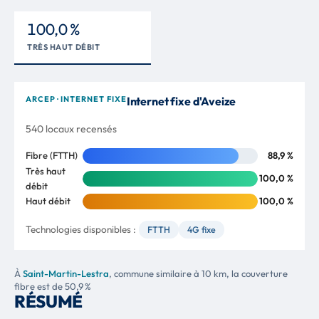
100,0 %
TRÈS HAUT DÉBIT
ARCEP · INTERNET FIXE
Internet fixe d'Aveize
540 locaux recensés
Fibre (FTTH)
88,9 %
Très haut
100,0 %
débit
Haut débit
100,0 %
Technologies disponibles :
FTTH
4G fixe
À
Saint-Martin-Lestra
, commune similaire à 10 km, la couverture
fibre est de 50,9 %
RÉSUMÉ