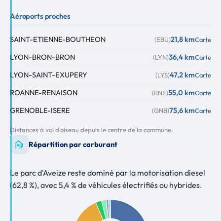
Aéroports proches
SAINT-ETIENNE-BOUTHEON
21,8 km
(EBU)
Carte
LYON-BRON-BRON
36,4 km
(LYN)
Carte
LYON-SAINT-EXUPERY
47,2 km
(LYS)
Carte
ROANNE-RENAISON
55,0 km
(RNE)
Carte
GRENOBLE-ISERE
75,6 km
(GNB)
Carte
Distances à vol d'oiseau depuis le centre de la commune.
Répartition par carburant
Le parc d'Aveize reste dominé par la motorisation diesel
(62,8 %), avec 5,4 % de véhicules électrifiés ou hybrides.