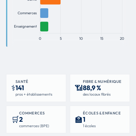
SANTÉ
FIBRE & NUMÉRIQUE
⚕
📶
141
88,9 %
pros + établissements
des locaux fibrés
COMMERCES
ÉCOLES & ENFANCE
🛒
🏫
2
1
commerces (BPE)
1 écoles