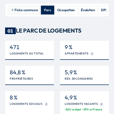
Fiche commune
Parc
Occupation
Évolution
DPE
LE PARC DE LOGEMENTS
01
471
9 %
LOGEMENTS AU TOTAL
APPARTEMENTS
I
84,8 %
5,9 %
PROPRIÉTAIRES
RÉS. SECONDAIRES
8 %
4,9 %
LOGEMENTS SOCIAUX
LOGEMENTS VACANTS
I
I
-36% vs dept · -39% vs France