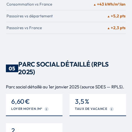
Consommation vs France
+43 kWh/m²/an
▲
Passoires vs département
+5,2 pts
▲
Passoires vs France
+2,3 pts
▲
PARC SOCIAL DÉTAILLÉ (RPLS
05
2025)
Parc social détaillé au 1er janvier 2025 (source SDES — RPLS).
6,60 €
3,5 %
LOYER MOYEN /M²
TAUX DE VACANCE
I
I
2