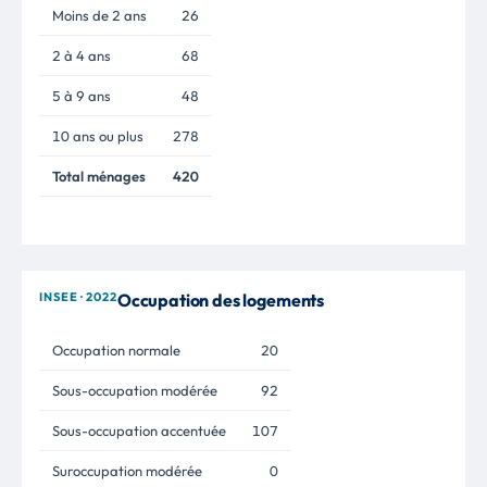
Moins de 2 ans
26
2 à 4 ans
68
5 à 9 ans
48
10 ans ou plus
278
Total ménages
420
INSEE · 2022
Occupation des logements
Occupation normale
20
Sous-occupation modérée
92
Sous-occupation accentuée
107
Suroccupation modérée
0