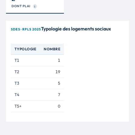
DONT PLAI
I
Typologie des logements sociaux
SDES · RPLS 2025
TYPOLOGIE
NOMBRE
T1
1
T2
19
T3
5
T4
7
T5+
0