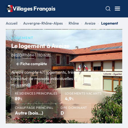
Villages Français
Accueil
Auvergne-Rhône-Alpes
Rhône
Aveize
Logement
LOGEMENT
Le logement à Aveize
Rhône
69610
·
·
1 110 hab.
Fiche complète
Aveize compte 471 logements, très majoritairement
constitué de maisons individuelles (4,8 pièces en
moyenne).
RÉSIDENCES PRINCIPALES
LOGEMENTS VACANTS
89
4,9
%
%
CHAUFFAGE PRINCIPAL
DPE DOMINANT
Autre (bois…)
D