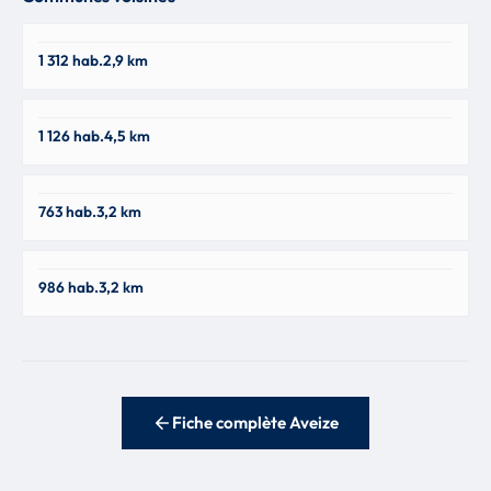
Sainte-Foy-L'argentière
1 312 hab.
2,9 km
69610
Pomeys
1 126 hab.
4,5 km
69590
Souzy
763 hab.
3,2 km
69610
Saint-Genis-L'argentière
986 hab.
3,2 km
69610
Fiche complète Aveize