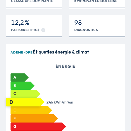
CLASSE DPE DOMINANTE
KWH/M²/AN EN MOYENNE
12,2 %
98
PASSOIRES (F+G)
DIAGNOSTICS
I
Étiquettes énergie & climat
ADEME · DPE
ÉNERGIE
A
B
C
D
246 kWh/m²/an
E
F
G