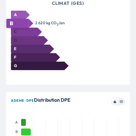
CLIMAT (GES)
A
B
2 620 kg CO
/an
2
C
D
E
F
G
Distribution DPE
ADEME · DPE