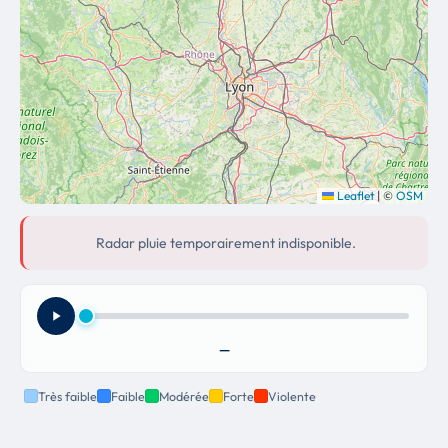
Leaflet
|
©
OSM
Radar pluie temporairement indisponible.
—
Très faible
Faible
Modérée
Forte
Violente