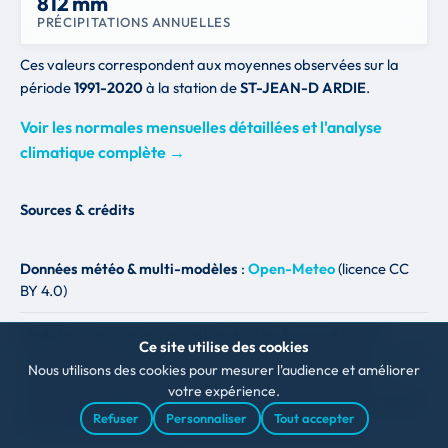
812 mm
PRÉCIPITATIONS ANNUELLES
Ces valeurs correspondent aux moyennes observées sur la
période
1991-2020
à la station de
ST-JEAN-D ARDIE
.
Voir les normales mensuelles détaillées et l'analyse
climatique complète →
Sources & crédits
Données météo & multi-modèles
:
Open-Meteo
(licence CC
BY 4.0)
Modèles numériques exploités
: Météo-France AROME
Ce site utilise des cookies
(1.3 km, J0-J2), Météo-France ARPEGE Europe (~11 km, J0-J4),
Nous utilisons des cookies pour mesurer l'audience et améliorer
ECMWF IFS (référence européenne, 10 j), ECMWF AIFS
votre expérience.
(modèle d'intelligence artificielle), DWD ICON-EU (Allemagne,
Refuser
Personnaliser
Tout accepter
7 km), NOAA GFS (USA, 13 km), UK Met Office (10 km).