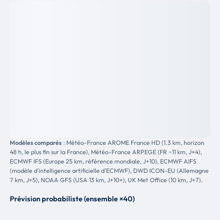
Modèles comparés
: Météo-France AROME France HD (1.3 km, horizon
48 h, le plus fin sur la France), Météo-France ARPEGE (FR ~11 km, J+4),
ECMWF IFS (Europe 25 km, référence mondiale, J+10), ECMWF AIFS
(modèle d'intelligence artificielle d'ECMWF), DWD ICON-EU (Allemagne
7 km, J+5), NOAA GFS (USA 13 km, J+10+), UK Met Office (10 km, J+7).
Prévision probabiliste (ensemble ×40)