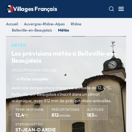
Villages Français
Accueil
Auvergne-Rhône-Alpes
Rhône
Belleville-en-Beaujolais
Météo
MÉTÉO
Les prévisions météo à Belleville-en-
Beaujolais
Rhône
69220
·
·
14 016 hab.
Fiche complète
Avec une température moyenne annuelle de 12,4 °C,
Belleville-en-Beaujolais s'inscrit dans un climat
océanique, avec 812 mm de précipitations annuelles.
TEMP. MOYENNE
PRÉCIPITATIONS
ALTITUDE
12,4
812
183
°C
mm/an
m
STATION MÉTÉO
ST-JEAN-D ARDIE