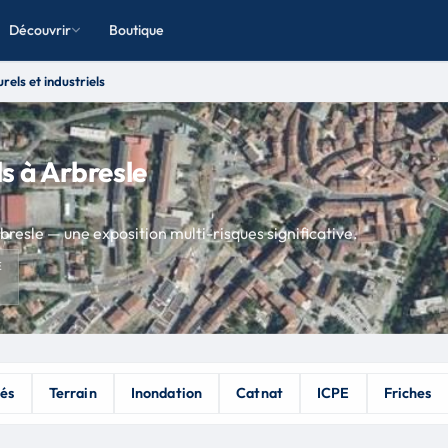
Découvrir
Boutique
rels et industriels
ls à Arbresle
Arbresle — une exposition multi-risques significative.
E
tés
Terrain
Inondation
Catnat
ICPE
Friches