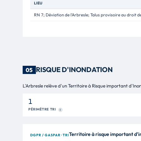
LIEU
RN 7; Déviation de l'Arbresle; Talus provisoire au droit d
RISQUE D'INONDATION
05
L'Arbresle relève d'un Territoire à Risque important d'Inon
1
PÉRIMÈTRE TRI
I
Territoire à risque important d'
DGPR / GASPAR · TRI