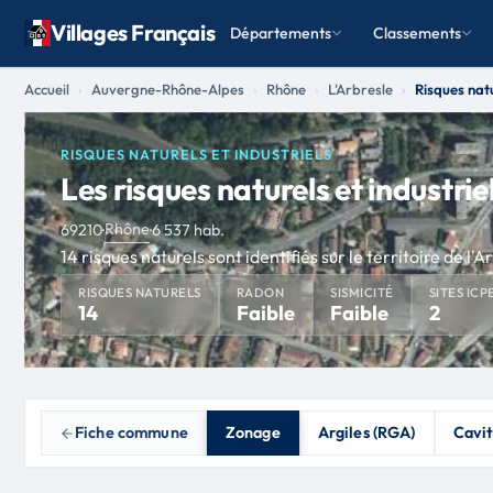
Villages Français
Départements
Classements
Accueil
Auvergne-Rhône-Alpes
Rhône
L'Arbresle
Risques natu
RISQUES NATURELS ET INDUSTRIELS
Les risques naturels et industrie
Rhône
69210
·
·
6 537 hab.
14 risques naturels sont identifiés sur le territoire de l'
RISQUES NATURELS
RADON
SISMICITÉ
SITES ICP
14
Faible
Faible
2
Fiche commune
Zonage
Argiles (RGA)
Cavi