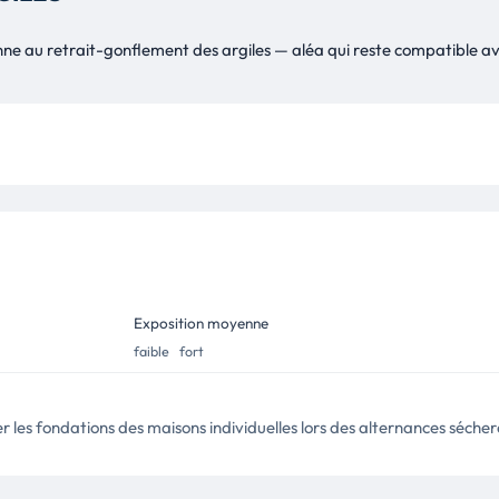
nne au retrait-gonflement des argiles — aléa qui reste compatible a
Exposition moyenne
faible fort
es fondations des maisons individuelles lors des alternances sécher