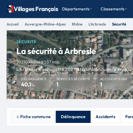
Villages Français
Départements
Classements
Accueil
Auvergne-Rhône-Alpes
Rhône
L'Arbresle
Sécurité
SÉCURITÉ
La sécurité à Arbresle
Rhône
69210
·
·
6 537 hab.
L'Arbresle a enregistré 262 faits de délinquance en 2024
DÉLINQUANCE
SERVICES SÉCURITÉ
ACCIDENTS /AN
40,1
1
1
‰
Fiche commune
Délinquance
Accidents
Forc