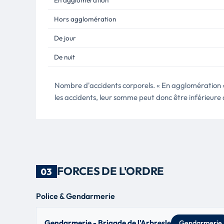
En agglomération
Hors agglomération
De jour
De nuit
Nombre d'accidents corporels. « En agglomération » e
les accidents, leur somme peut donc être inférieure 
FORCES DE L'ORDRE
03
Police & Gendarmerie
Gendarmerie - Brigade de l'Arbresle
Gendarmerie