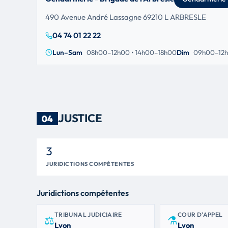
490 Avenue André Lassagne 69210 L ARBRESLE
04 74 01 22 22
Lun–Sam
08h00–12h00 • 14h00–18h00
Dim
09h00–12h
JUSTICE
04
3
JURIDICTIONS COMPÉTENTES
Juridictions compétentes
TRIBUNAL JUDICIAIRE
COUR D'APPEL
⚖
⚗
Lyon
Lyon