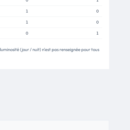
0
1
1
0
1
0
0
1
uminosité (jour / nuit) n'est pas renseignée pour tous