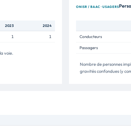
Perso
ONISR / BAAC · USAGERS
2023
2024
1
1
Conducteurs
Passagers
a voie.
Nombre de personnes impli
gravités confondues (y co