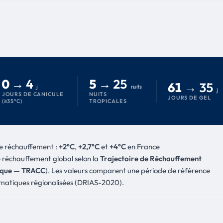
0 →
4
5 →
25
61 →
35
j
nuits
j
JOURS DE CANICULE
NUITS
JOURS DE GEL
(≥35°C)
TROPICALES
 de réchauffement :
+2°C
,
+2,7°C
et
+4°C
en France
 réchauffement global selon la
Trajectoire de Réchauffement
tique — TRACC
). Les valeurs comparent une période de référence
imatiques régionalisées (DRIAS-2020).