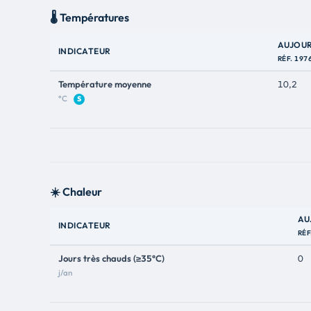
🌡️ Températures
AUJOUR
INDICATEUR
RÉF. 197
Température moyenne
10,2
°C
S
☀️ Chaleur
AU
INDICATEUR
RÉF
Jours très chauds (≥35°C)
0
j/an