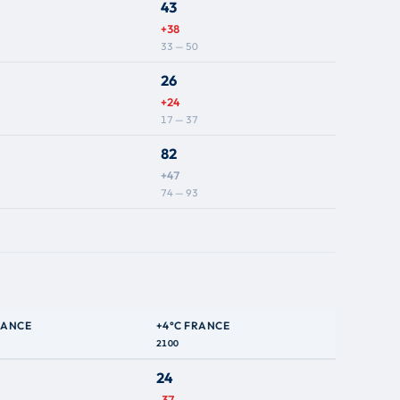
43
+38
33 — 50
26
+24
17 — 37
82
+47
74 — 93
RANCE
+4°C FRANCE
2100
24
-37