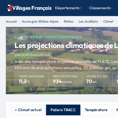
Villages Français
Départements
Classements
Accueil
Auvergne-Rhône-Alpes
Rhône
Les Ardillats
Climat
CLIMAT · PROJECTIONS CLIMATIQUES
Les projections climatiques de L
Rhône
69430
·
·
628 hab.
Avec une température moyenne annuelle de 11,2 °C, Les A
934 mm de précipitations annuelles. 70 jours de gel, un
TEMP. MOYENNE
PRÉCIPITATIONS
JOURS DE GEL
11,2
934
70
°C
mm/an
/an
Climat actuel
Paliers TRACC
Température