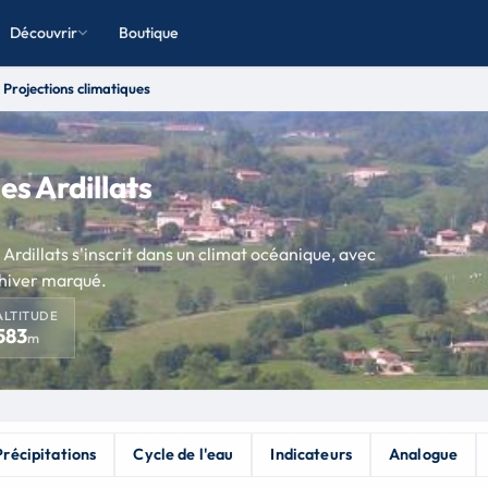
Découvrir
Boutique
Projections climatiques
es Ardillats
rdillats s'inscrit dans un climat océanique, avec
 hiver marqué.
ALTITUDE
583
m
Précipitations
Cycle de l'eau
Indicateurs
Analogue