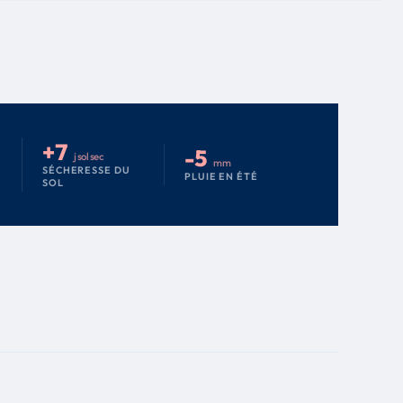
+7
-5
j sol sec
mm
SÉCHERESSE DU
PLUIE EN ÉTÉ
SOL