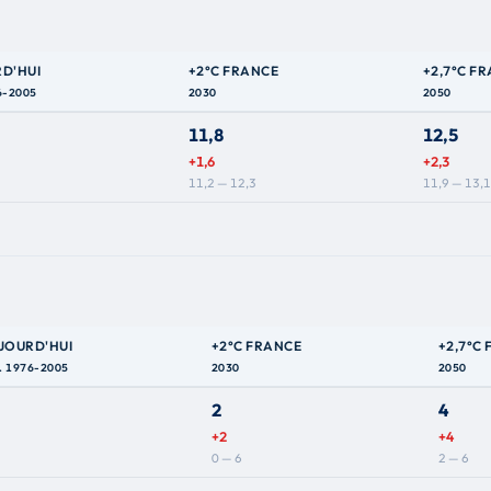
D'HUI
+2°C FRANCE
+2,7°C F
6-2005
2030
2050
11,8
12,5
+1,6
+2,3
11,2 — 12,3
11,9 — 13,1
JOURD'HUI
+2°C FRANCE
+2,7°C
. 1976-2005
2030
2050
2
4
+2
+4
0 — 6
2 — 6