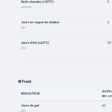
Nuits chaudes (>20°C)
5
nuits/an
Jours en vague de chaleur
2
j/an
Jours d'été (≥25°C)
35
j/an
❄️ Froid
AUJOU
INDICATEUR
RÉF. 1
Jours de gel
61
j/an