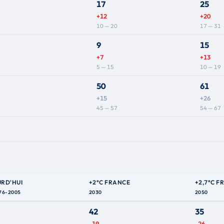
17
25
+12
+20
10 — 20
17 — 31
9
15
+7
+13
5 — 15
10 — 19
50
61
+15
+26
45 — 57
54 — 67
RD'HUI
+2°C FRANCE
+2,7°C F
976-2005
2030
2050
42
35
-19
-26