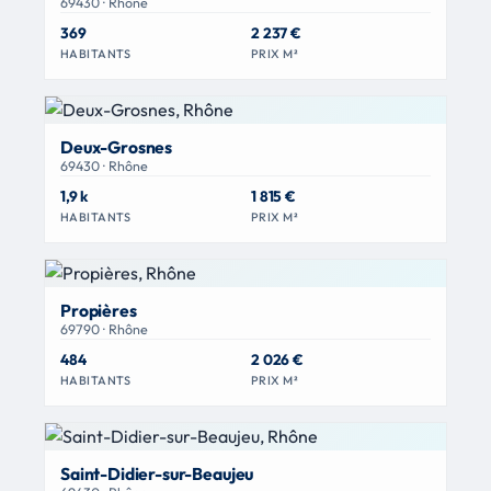
69430 · Rhône
369
2 237 €
HABITANTS
PRIX M²
Deux-Grosnes
69430 · Rhône
1,9 k
1 815 €
HABITANTS
PRIX M²
Propières
69790 · Rhône
484
2 026 €
HABITANTS
PRIX M²
Saint-Didier-sur-Beaujeu