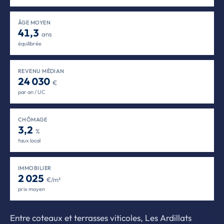
ÂGE MOYEN
41,3
ans
équilibrée
REVENU MÉDIAN
24 030
€
par an / UC
CHÔMAGE
3,2
%
taux local
IMMOBILIER
2 025
€/m²
prix moyen
Entre coteaux et terrasses viticoles, Les Ardillats