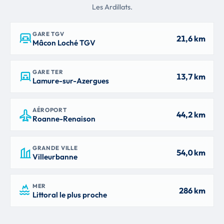
Les Ardillats.
GARE TGV
21,6 km
Mâcon Loché TGV
GARE TER
13,7 km
Lamure-sur-Azergues
AÉROPORT
44,2 km
Roanne-Renaison
GRANDE VILLE
54,0 km
Villeurbanne
MER
286 km
Littoral le plus proche