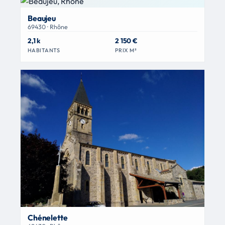
Beaujeu
69430 · Rhône
2,1 k
2 150 €
HABITANTS
PRIX M²
Chénelette