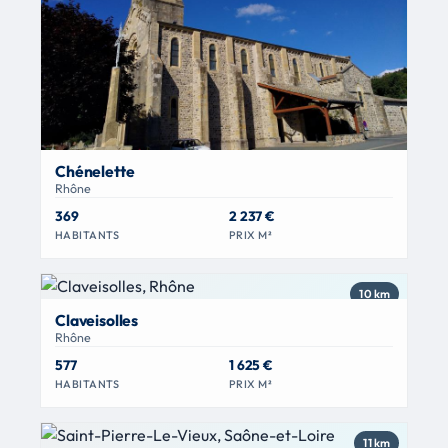
Chénelette
Rhône
369
2 237 €
HABITANTS
PRIX M²
10 km
Claveisolles
Rhône
577
1 625 €
HABITANTS
PRIX M²
11 km