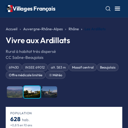
Villages Français
Accueil
Auvergne-Rhône-Alpes
Rhône
Les Ardillats
Vivre aux Ardillats
Rural à habitat très dispersé
CC Saône-Beaujolais
69430
INSEE 69012
alt. 583 m
Massif central
Beaujolais
Offre médicale limitée
Météo
❮
❯
POPULATION
628
hab.
+0,8 % en 10 ans