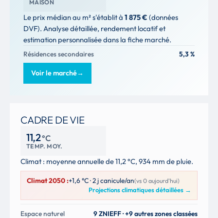
MAISON
Le prix médian au m² s'établit à
1 875 €
(données
DVF). Analyse détaillée, rendement locatif et
estimation personnalisée dans la fiche marché.
Résidences secondaires
5,3 %
Voir le marché
→
CADRE DE VIE
11,2
°C
TEMP. MOY.
Climat : moyenne annuelle de 11,2 °C, 934 mm de pluie.
Climat 2050 :
+1,6 °C · 2 j canicule/an
(vs 0 aujourd'hui)
Projections climatiques détaillées
→
Espace naturel
9 ZNIEFF · +9 autres zones classées