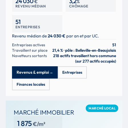
24 030
3,2
€
%
REVENU MÉDIAN
CHÔMAGE
51
ENTREPRISES
Revenu médian de
24 030 €
par an et par UC.
Entreprises actives
51
Travaillent sur place
21,4 % · pôle : Belleville-en-Beaujolais
Navetteurs sortants
218 actifs travaillent hors commune
(sur 277 actifs occupés)
Revenus & emploi
→
Entreprises
Finances locales
MARCHÉ LOCAL
MARCHÉ IMMOBILIER
1 875
€/m²