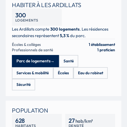
HABITER À LES ARDILLATS
300
LOGEMENTS
Les Ardillats compte
300 logements
. Les résidences
secondaires représentent
5,3 %
du parc.
Écoles & collèges
1 établissement
Professionnels de santé
1 praticien
Parc de logements
→
Santé
Services & mobilité
Écoles
Eau du robinet
Sécurité
POPULATION
628
27
hab/km²
HABITANTS
DENSITÉ