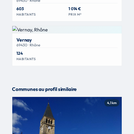
69430 · Rhône
603
1 014 €
HABITANTS
PRIX M²
Vernay
69430 · Rhône
124
HABITANTS
Communes au profil similaire
4,1 km