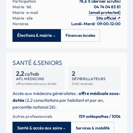
Participation
78,6 % (dernier scrutin)
Mairie · tél.
04 74 04 83 81
Mairie · e-mail
[email protected]
Mairie · site
Site officiel
↗
Horaires
Lundi–Mardi · 09:00-12:00
Élections & mairie
→
Finances locales
SANTÉ & SENIORS
2,2
2
cs/hab
APL MÉDECINS
DÉFIBRILLATEURS
offre médicale sous-dotée
DAE recensés
Accès aux médecins généralistes :
offre médicale sous-
dotée
(2,2 consultations par habitant et par an,
percentile national 26).
Autres professionnels
159 ostéopathes / 100k
Santé & accès aux soins
→
Services & mobilité