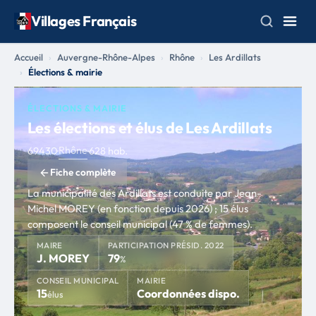
Villages Français
Accueil
Auvergne-Rhône-Alpes
Rhône
Les Ardillats
Élections & mairie
ÉLECTIONS & MAIRIE
Les élections et élus de Les Ardillats
Rhône
69430
·
·
628 hab.
Fiche complète
La municipalité des Ardillats est conduite par Jean-
Michel MOREY (en fonction depuis 2026) ; 15 élus
composent le conseil municipal (47 % de femmes).
MAIRE
PARTICIPATION PRÉSID. 2022
J. MOREY
79
%
CONSEIL MUNICIPAL
MAIRIE
15
Coordonnées dispo.
élus