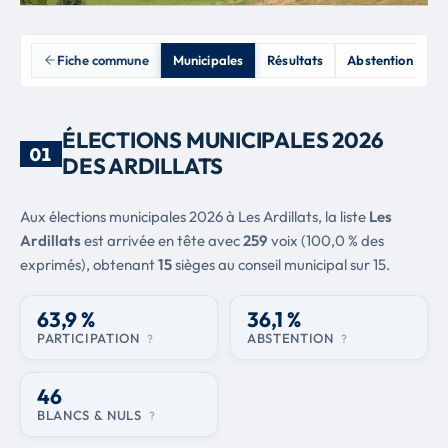
Fiche commune
Municipales
Résultats
Abstention
M
ÉLECTIONS MUNICIPALES 2026
01
DES ARDILLATS
Aux élections municipales 2026 à Les Ardillats, la liste
Les
Ardillats
est arrivée en tête avec
259
voix (100,0 % des
exprimés), obtenant
15
sièges au conseil municipal sur 15.
63,9 %
36,1 %
PARTICIPATION
ABSTENTION
?
?
46
BLANCS & NULS
?