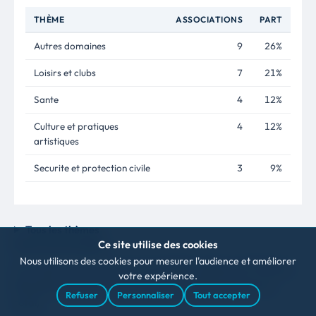
THÈME
ASSOCIATIONS
PART
Autres domaines
9
26%
Loisirs et clubs
7
21%
Sante
4
12%
Culture et pratiques
4
12%
artistiques
Securite et protection civile
3
9%
Tous les thèmes
Intercommunalité
Ce site utilise des cookies
Nous utilisons des cookies pour mesurer l'audience et améliorer
Sur le plan intercommunal, Les Ardillats adhère à CC Saône-
votre expérience.
Beaujolais (35 communes membres, 46 625 habitants au
Refuser
Personnaliser
Tout accepter
total).