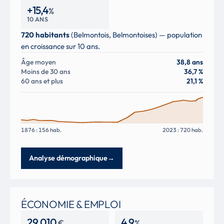
+15,4
%
10 ANS
720 habitants
(Belmontois, Belmontoises) — population
en croissance sur 10 ans.
Âge moyen
38,8 ans
Moins de 30 ans
36,7 %
60 ans et plus
21,1 %
1876 : 156 hab.
2023 : 720 hab.
Analyse démographique
→
ÉCONOMIE & EMPLOI
29 010
4,9
€
%