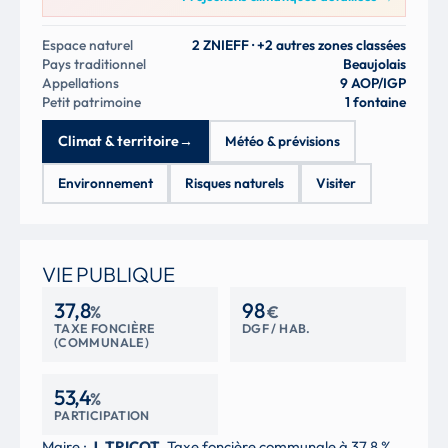
Espace naturel
2 ZNIEFF · +2 autres zones classées
Pays traditionnel
Beaujolais
Appellations
9 AOP/IGP
Petit patrimoine
1 fontaine
Climat & territoire
→
Météo & prévisions
Environnement
Risques naturels
Visiter
VIE PUBLIQUE
37,8
98
%
€
TAXE FONCIÈRE
DGF / HAB.
(COMMUNALE)
53,4
%
PARTICIPATION
Maire :
J. TRICOT
. Taxe foncière communale à 37,8 % ,