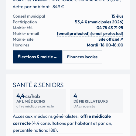
dette par habitant : 849 €.
Conseil municipal
15 élus
Participation
53,4 % (municipales 2026)
Mairie · tél.
04 78 43 71 95
Mairie · e-mail
[email protected]
;
[email protected]
Mairie · site
Site officiel
↗
Horaires
Mardi · 16:00-18:00
Élections & mairie
→
Finances locales
SANTÉ & SENIORS
4,4
4
cs/hab
APL MÉDECINS
DÉFIBRILLATEURS
offre médicale correcte
DAE recensés
Accès aux médecins généralistes :
offre médicale
correcte
(4,4 consultations par habitant et par an,
percentile national 88).