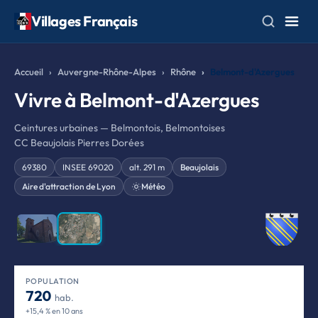
Villages Français
Accueil
Auvergne-Rhône-Alpes
Rhône
Belmont-d'Azergues
Vivre à Belmont-d'Azergues
Ceintures urbaines — Belmontois, Belmontoises
CC Beaujolais Pierres Dorées
69380
INSEE 69020
alt. 291 m
Beaujolais
Aire d'attraction de Lyon
Météo
❮
❯
POPULATION
720
hab.
+15,4 % en 10 ans