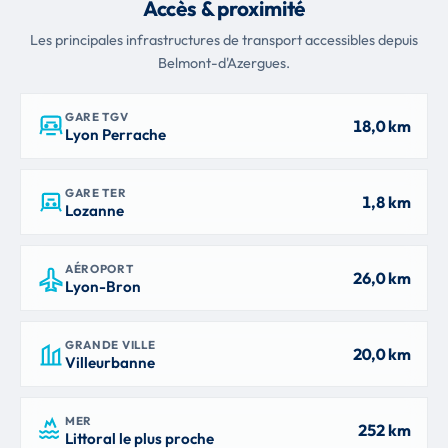
Accès & proximité
Les principales infrastructures de transport accessibles depuis
Belmont-d'Azergues.
GARE TGV
18,0 km
Lyon Perrache
GARE TER
1,8 km
Lozanne
AÉROPORT
26,0 km
Lyon-Bron
GRANDE VILLE
20,0 km
Villeurbanne
MER
252 km
Littoral le plus proche