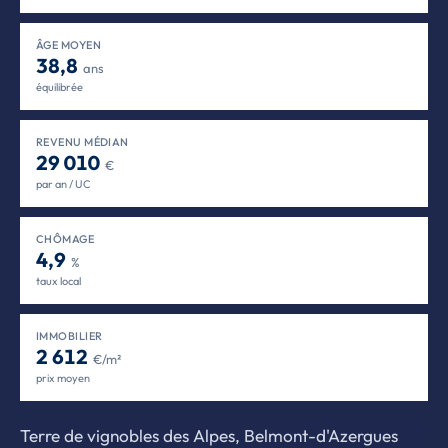
ÂGE MOYEN
38,8
ans
équilibrée
REVENU MÉDIAN
29 010
€
par an / UC
CHÔMAGE
4,9
%
taux local
IMMOBILIER
2 612
€/m²
prix moyen
Terre de vignobles des Alpes, Belmont-d'Azergues