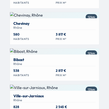
HABITANTS
PRIX M²
12 km
Chevinay
Rhône
580
3 817 €
HABITANTS
PRIX M²
12 km
Bibost
Rhône
538
2 817 €
HABITANTS
PRIX M²
13 km
Ville-sur-Jarnioux
Rhône
828
2 545 €