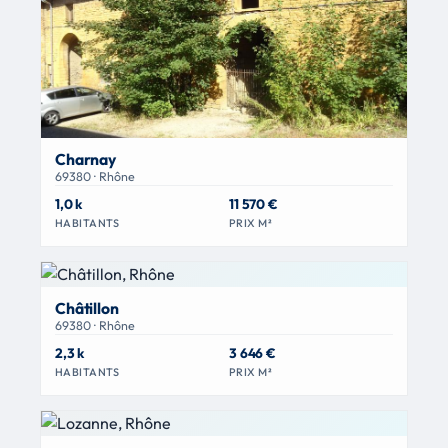
Charnay
69380 · Rhône
1,0 k
11 570 €
HABITANTS
PRIX M²
Châtillon
69380 · Rhône
2,3 k
3 646 €
HABITANTS
PRIX M²