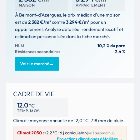
MAISON
APPARTEMENT
À Belmont-d'Azergues, le prix médian d'une maison
est de
2 382 €/m²
contre
3 294 €/m²
pour un
appartement. Analyse détaillée, rendement locatif et
estimation personnalisée dans la fiche marché.
HLM
10,2 % du parc
Résidences secondaires
2,4 %
Voir le marché
→
CADRE DE VIE
12,0
°C
TEMP. MOY.
Climat : moyenne annuelle de 12,0 °C, 718 mm de pluie.
Climat 2050 :
+2,2 °C · 6 j canicule/an
(vs 1 aujourd'hui)
Projections climatiques détaillées
→