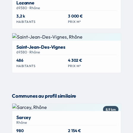
Lozanne
69380 · Rhône
3,2 k
3 000 €
HABITANTS
PRIX M²
Saint-Jean-Des-Vignes
69380 · Rhône
486
4 302 €
HABITANTS
PRIX M²
Communes au profil similaire
8,9 km
Sarcey
Rhône
980
2 154 €