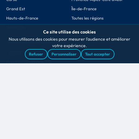
Grand Est
Île-de-France
Hauts-de-France
Toutes les régions
Normandie
Ce site utilise des cookies
Nous utilisons des cookies pour mesurer l'audience et améliorer
DÉPARTEMENTS POPULAIRES
votre expérience.
Paris (75)
Refuser
Personnaliser
Tout accepter
Bouches-du-Rhône (13)
Nord (59)
Rhône (69)
Haute-Garonne (31)
Gironde (33)
Hérault (34)
Loire-Atlantique (44)