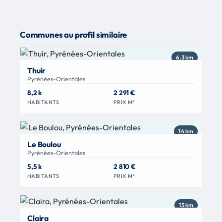
Communes au profil similaire
6,3 km
Thuir
Pyrénées-Orientales
8,2 k
2 291 €
HABITANTS
PRIX M²
14 km
Le Boulou
Pyrénées-Orientales
5,5 k
2 810 €
HABITANTS
PRIX M²
15 km
Claira