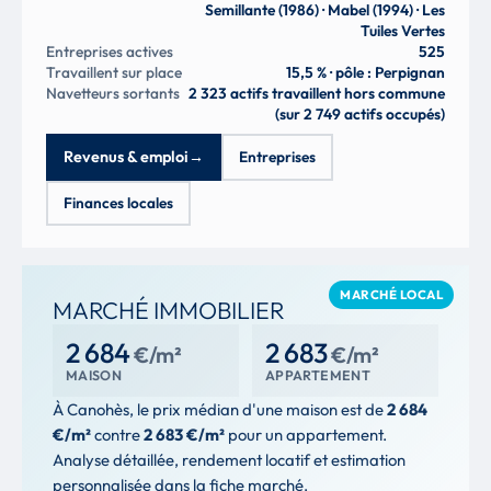
Semillante (1986) · Mabel (1994) · Les
Tuiles Vertes
Entreprises actives
525
Travaillent sur place
15,5 % · pôle : Perpignan
Navetteurs sortants
2 323 actifs travaillent hors commune
(sur 2 749 actifs occupés)
Revenus & emploi
→
Entreprises
Finances locales
MARCHÉ LOCAL
MARCHÉ IMMOBILIER
2 684
2 683
€/m²
€/m²
MAISON
APPARTEMENT
À Canohès, le prix médian d'une maison est de
2 684
€/m²
contre
2 683 €/m²
pour un appartement.
Analyse détaillée, rendement locatif et estimation
personnalisée dans la fiche marché.