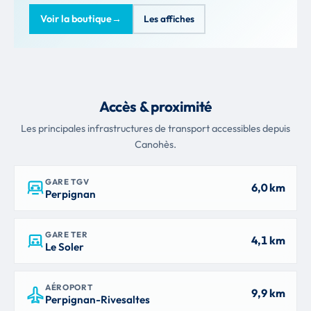
Voir la boutique
→
Les affiches
Accès & proximité
Les principales infrastructures de transport accessibles depuis
Canohès.
GARE TGV
6,0 km
Perpignan
GARE TER
4,1 km
Le Soler
AÉROPORT
9,9 km
Perpignan-Rivesaltes