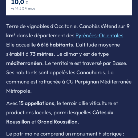
10,0
%
vs 14,5 % France
Terre de vignobles d'Occitanie, Canohès s'étend sur
9
km²
dans le département des
Pyrénées-Orientales
.
Elle accueille
6 616 habitants
. L'altitude moyenne
s'établit à
73 mètres
. Le climat y est de type
méditerranéen
. Le territoire est traversé par Basse.
Ses habitants sont appelés les Canouhards. La
commune est rattachée à CU Perpignan Méditerranée
Métropole.
Avec
15 appellations
, le terroir allie viticulture et
productions locales, parmi lesquelles
Côtes du
Roussillon
et
Grand Roussillon
.
Le patrimoine comprend un monument historique :