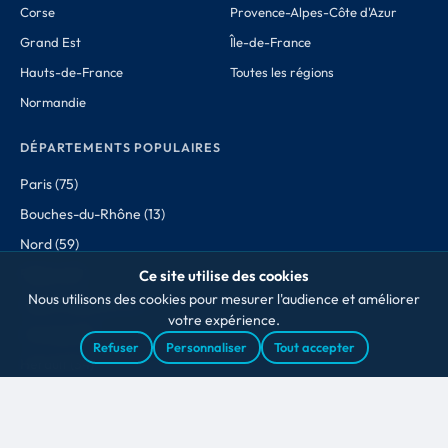
Corse
Provence-Alpes-Côte d'Azur
Grand Est
Île-de-France
Hauts-de-France
Toutes les régions
Normandie
DÉPARTEMENTS POPULAIRES
Paris (75)
Bouches-du-Rhône (13)
Nord (59)
Rhône (69)
Ce site utilise des cookies
Nous utilisons des cookies pour mesurer l'audience et améliorer
Haute-Garonne (31)
votre expérience.
Gironde (33)
Refuser
Personnaliser
Tout accepter
Hérault (34)
Loire-Atlantique (44)