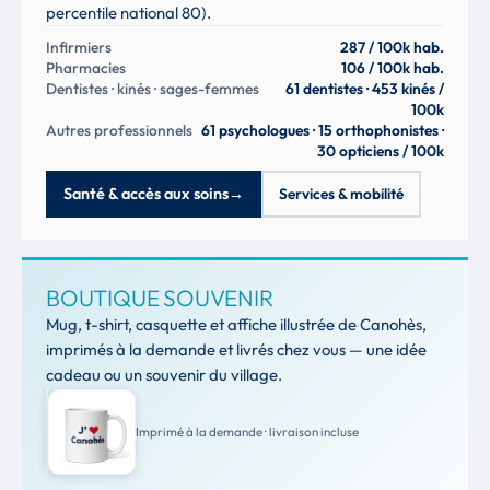
percentile national 80).
Infirmiers
287 / 100k hab.
Pharmacies
106 / 100k hab.
Dentistes · kinés · sages-femmes
61 dentistes · 453 kinés /
100k
Autres professionnels
61 psychologues · 15 orthophonistes ·
30 opticiens / 100k
Santé & accès aux soins
→
Services & mobilité
BOUTIQUE SOUVENIR
Mug, t-shirt, casquette et affiche illustrée de Canohès,
imprimés à la demande et livrés chez vous — une idée
cadeau ou un souvenir du village.
Imprimé à la demande · livraison incluse