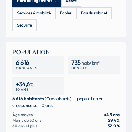
Parc de logements
→
Santé
Services & mobilité
Écoles
Eau du robinet
Sécurité
POPULATION
6 616
735
hab/km²
HABITANTS
DENSITÉ
+34,6
%
10 ANS
6 616 habitants
(Canouhards) — population en
croissance sur 10 ans.
Âge moyen
44,3 ans
Moins de 30 ans
29,4 %
60 ans et plus
32,0 %