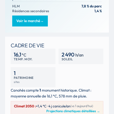
HLM
7,8 % du parc
Résidences secondaires
1,4 %
Voir le marché
→
CADRE DE VIE
16,1
2 490
°C
h/an
TEMP. MOY.
SOLEIL
1
PATRIMOINE
sites
Canohès compte
1
monument historique. Climat :
moyenne annuelle de 16,1 °C, 578 mm de pluie.
Climat 2050 :
+1,4 °C · 4 j canicule/an
(vs 1 aujourd'hui)
Projections climatiques détaillées
→