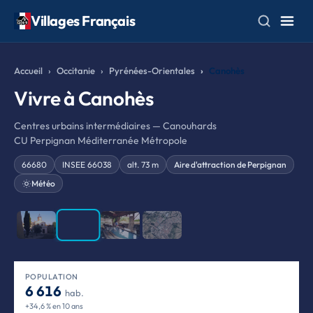
Villages Français
Accueil
Occitanie
Pyrénées-Orientales
Canohès
Vivre à Canohès
Centres urbains intermédiaires — Canouhards
CU Perpignan Méditerranée Métropole
66680
INSEE 66038
alt. 73 m
Aire d'attraction de Perpignan
Météo
❮
❯
POPULATION
6 616
hab.
+34,6 % en 10 ans