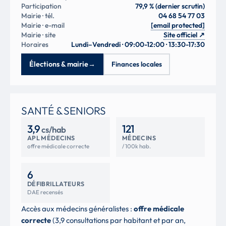
Participation
79,9 % (dernier scrutin)
Mairie · tél.
04 68 54 77 03
Mairie · e-mail
[email protected]
Mairie · site
Site officiel
↗
Horaires
Lundi–Vendredi · 09:00-12:00 · 13:30-17:30
Élections & mairie
→
Finances locales
SANTÉ & SENIORS
3,9
121
cs/hab
APL MÉDECINS
MÉDECINS
offre médicale correcte
/ 100k hab.
6
DÉFIBRILLATEURS
DAE recensés
Accès aux médecins généralistes :
offre médicale
correcte
(3,9 consultations par habitant et par an,