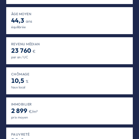
ÂGE MOYEN
44,3
ans
équilibrée
REVENU MÉDIAN
23 760
€
par an / UC
CHÔMAGE
10,5
%
taux local
IMMOBILIER
2 899
€/m²
prix moyen
PAUVRETÉ