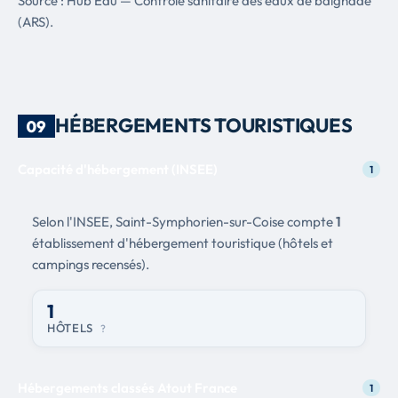
Source : Hub Eau — Contrôle sanitaire des eaux de baignade
(ARS).
HÉBERGEMENTS TOURISTIQUES
09
Capacité d'hébergement (INSEE)
1
Selon l'INSEE, Saint-Symphorien-sur-Coise compte
1
établissement d'hébergement touristique (hôtels et
campings recensés).
1
HÔTELS
?
Hébergements classés Atout France
1