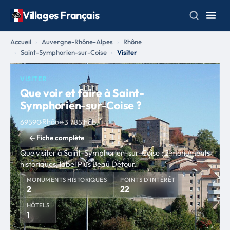
Villages Français
Accueil
Auvergne-Rhône-Alpes
Rhône
Saint-Symphorien-sur-Coise
Visiter
VISITER
Que voir et faire à Saint-
Symphorien-sur-Coise ?
Rhône
69590
·
·
3 785 hab.
Fiche complète
Que visiter à Saint-Symphorien-sur-Coise : 2 monuments
historiques, label Plus Beau Détour.
MONUMENTS HISTORIQUES
POINTS D'INTÉRÊT
2
22
HÔTELS
1