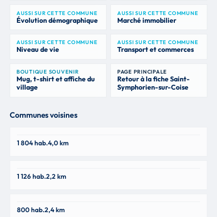
AUSSI SUR CETTE COMMUNE
AUSSI SUR CETTE COMMUNE
Évolution démographique
Marché immobilier
AUSSI SUR CETTE COMMUNE
AUSSI SUR CETTE COMMUNE
Niveau de vie
Transport et commerces
BOUTIQUE SOUVENIR
PAGE PRINCIPALE
Mug, t-shirt et affiche du
Retour à la fiche Saint-
village
Symphorien-sur-Coise
Communes voisines
Larajasse
1 804 hab.
4,0 km
69590
Pomeys
1 126 hab.
2,2 km
69590
Coise
800 hab.
2,4 km
69590