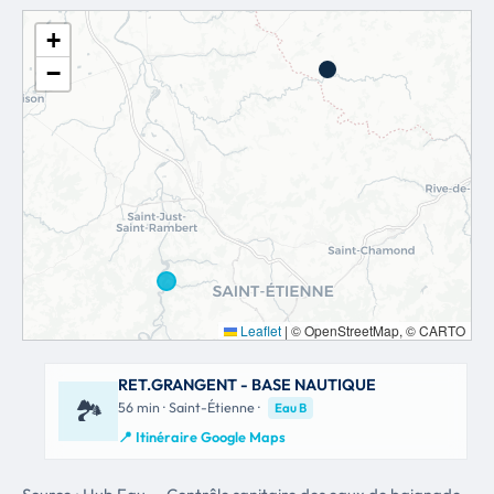
+
−
Leaflet
|
© OpenStreetMap, © CARTO
RET.GRANGENT - BASE NAUTIQUE
🏞
56 min · Saint-Étienne ·
Eau B
📍 Itinéraire Google Maps