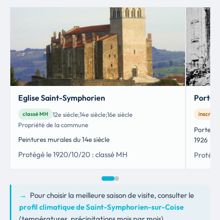
Eglise Saint-Symphorien
Porte d
12e siècle;14e siècle;16e siècle
classé MH
inscrit 
Propriété de la commune
Porte de 
Peintures murales du 14e siècle
1926
Protégé le 1920/10/20 : classé MH
Protégé 
→
Pour choisir la meilleure saison de visite, consulter le
profil climatique de Saint-Symphorien-sur-Coise
(températures, précipitations mois par mois).