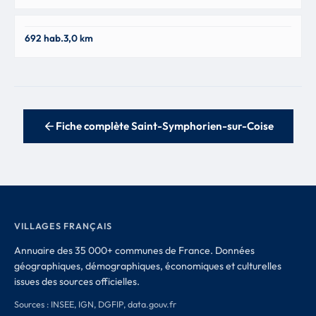
Saint-Denis-sur-Coise
692 hab.
3,0 km
42140
Fiche complète Saint-Symphorien-sur-Coise
VILLAGES FRANÇAIS
Annuaire des 35 000+ communes de France. Données
géographiques, démographiques, économiques et culturelles
issues des sources officielles.
Sources : INSEE, IGN, DGFIP, data.gouv.fr