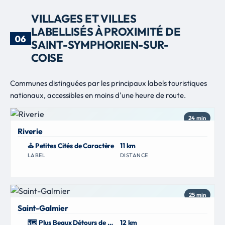
VILLAGES ET VILLES
LABELLISÉS À PROXIMITÉ DE
06
SAINT-SYMPHORIEN-SUR-
COISE
Communes distinguées par les principaux labels touristiques
nationaux, accessibles en moins d'une heure de route.
24 min
Riverie
⛪ Petites Cités de Caractère
11 km
LABEL
DISTANCE
25 min
Saint-Galmier
🗺 Plus Beaux Détours de France
12 km