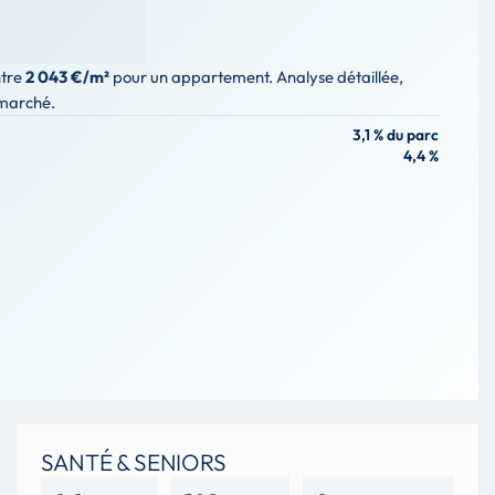
tre
2 043 €/m²
pour un appartement. Analyse détaillée,
 marché.
3,1 % du parc
4,4 %
SANTÉ & SENIORS