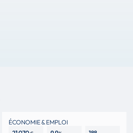
.
ÉCONOMIE & EMPLOI
21 070
9,9
188