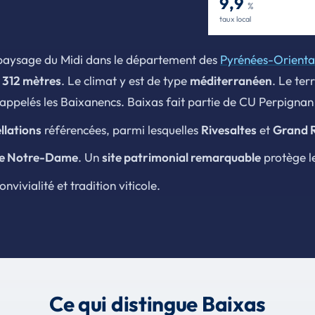
9,9
%
taux local
n paysage du Midi dans le département des
Pyrénées-Orienta
t
312 mètres
. Le climat y est de type
méditerranéen
. Le ter
t appelés les Baixanencs. Baixas fait partie de CU Perpigna
llations
référencées, parmi lesquelles
Rivesaltes
et
Grand R
se Notre-Dame
. Un
site patrimonial remarquable
protège l
vivialité et tradition viticole.
Ce qui distingue Baixas