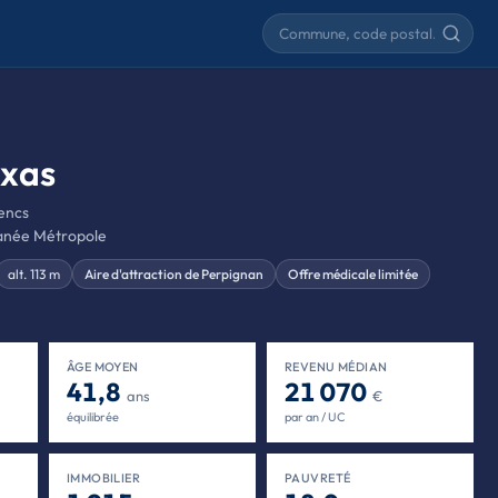
Rechercher une commune
ixas
encs
anée Métropole
alt. 113 m
Aire d'attraction de Perpignan
Offre médicale limitée
ÂGE MOYEN
REVENU MÉDIAN
41,8
21 070
ans
€
équilibrée
par an / UC
IMMOBILIER
PAUVRETÉ