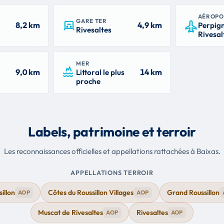
AÉROPO
GARE TER
8,2 km
4,9 km
Perpig
Rivesaltes
Rivesal
MER
9,0 km
14 km
Littoral le plus
proche
Labels, patrimoine et terroir
Les reconnaissances officielles et appellations rattachées à Baixas.
APPELLATIONS TERROIR
illon
Côtes du Roussillon Villages
Grand Roussillon
AOP
AOP
Muscat de Rivesaltes
Rivesaltes
AOP
AOP