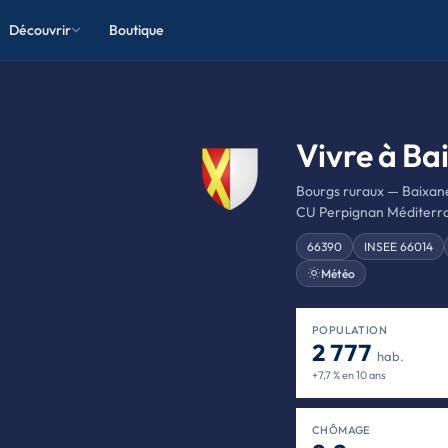
Découvrir
Boutique
❯
Vivre à Ba
Bourgs ruraux — Baixan
CU Perpignan Méditerr
66390
INSEE 66014
Météo
POPULATION
2 777
hab.
+7,7 % en 10 ans
CHÔMAGE