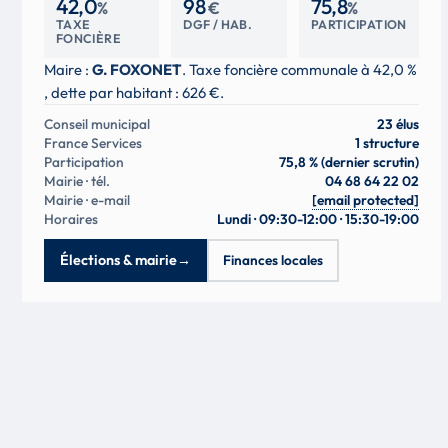
42,0
98
75,8
%
€
%
TAXE
DGF / HAB.
PARTICIPATION
FONCIÈRE
Maire :
G. FOXONET
. Taxe foncière communale à 42,0 %
, dette par habitant : 626 €.
Conseil municipal
23 élus
France Services
1 structure
Participation
75,8 % (dernier scrutin)
Mairie · tél.
04 68 64 22 02
Mairie · e-mail
[email protected]
Horaires
Lundi · 09:30-12:00 · 15:30-19:00
Élections & mairie
→
Finances locales