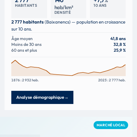
%
HABITANTS
10 ANS
hab/km²
DENSITÉ
2 777 habitants
(Baixanencs) — population en croissance
sur 10 ans.
Âge moyen
41,8 ans
Moins de 30 ans
32,8 %
60 ans et plus
25,9 %
1876 : 2 932 hab.
2023 : 2 777 hab.
Analyse démographique
→
MARCHÉ LOCAL