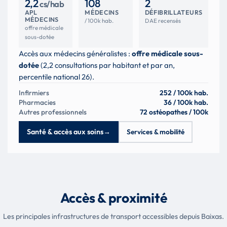
2,2
108
2
cs/hab
APL
MÉDECINS
DÉFIBRILLATEURS
MÉDECINS
/ 100k hab.
DAE recensés
offre médicale
sous-dotée
Accès aux médecins généralistes :
offre médicale sous-
dotée
(2,2 consultations par habitant et par an,
percentile national 26).
Infirmiers
252 / 100k hab.
Pharmacies
36 / 100k hab.
Autres professionnels
72 ostéopathes / 100k
Santé & accès aux soins
→
Services & mobilité
Accès & proximité
Les principales infrastructures de transport accessibles depuis Baixas.