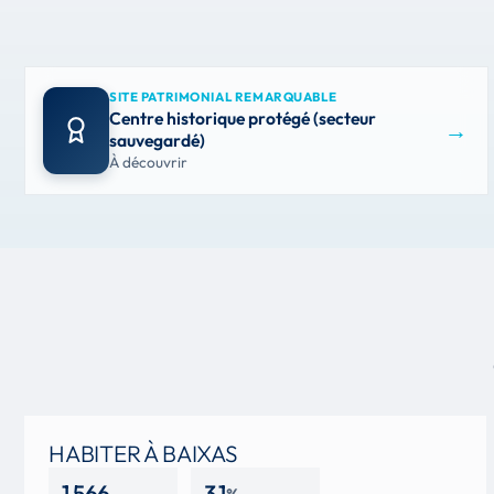
SITE PATRIMONIAL REMARQUABLE
Centre historique protégé (secteur
→
sauvegardé)
À découvrir
HABITER À BAIXAS
1 566
3,1