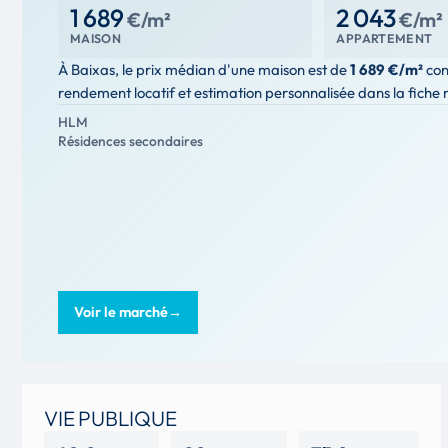
1 689
2 043
€/m²
€/m²
MAISON
APPARTEMENT
À Baixas, le prix médian d'une maison est de
1 689 €/m²
con
rendement locatif et estimation personnalisée dans la fiche
HLM
Résidences secondaires
Voir le marché
→
VIE PUBLIQUE