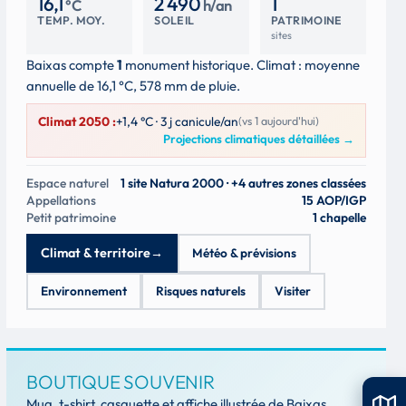
16,1
2 490
1
°C
h/an
TEMP. MOY.
SOLEIL
PATRIMOINE
sites
Baixas compte
1
monument historique. Climat : moyenne
annuelle de 16,1 °C, 578 mm de pluie.
Climat 2050 :
+1,4 °C · 3 j canicule/an
(vs 1 aujourd'hui)
Projections climatiques détaillées
→
Espace naturel
1 site Natura 2000 · +4 autres zones classées
Appellations
15 AOP/IGP
Petit patrimoine
1 chapelle
Climat & territoire
→
Météo & prévisions
Environnement
Risques naturels
Visiter
BOUTIQUE SOUVENIR
Mug, t-shirt, casquette et affiche illustrée de Baixas,