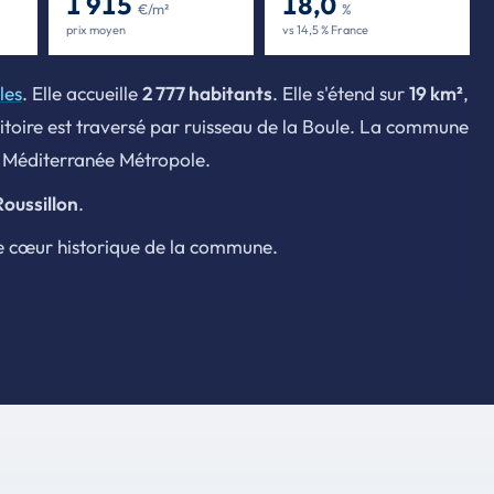
1 915
18,0
€/m²
%
prix moyen
vs 14,5 % France
les
. Elle accueille
2 777 habitants
. Elle s'étend sur
19 km²
,
ritoire est traversé par ruisseau de la Boule. La commune
n Méditerranée Métropole.
oussillon
.
e cœur historique de la commune.