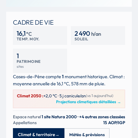
CADRE DE VIE
16,1
2 490
°C
h/an
TEMP. MOY.
SOLEIL
1
PATRIMOINE
sites
Cases-de-Pène compte
1
monument historique. Climat :
moyenne annuelle de 16,1 °C, 578 mm de pluie.
Climat 2050 :
+2,0 °C · 5 j canicule/an
(vs 1 aujourd'hui)
Projections climatiques détaillées
→
Espace naturel
1 site Natura 2000 · +4 autres zones classées
Appellations
15 AOP/IGP
Climat & territoire
→
Météo & prévisions