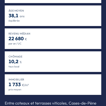
ÂGE MOYEN
38,1
ans
équilibrée
REVENU MÉDIAN
22 680
€
par an / UC
CHÔMAGE
10,2
%
taux local
IMMOBILIER
1 733
€/m²
prix moyen
Entre coteaux et terrasses viticoles, Cases-de-Pène