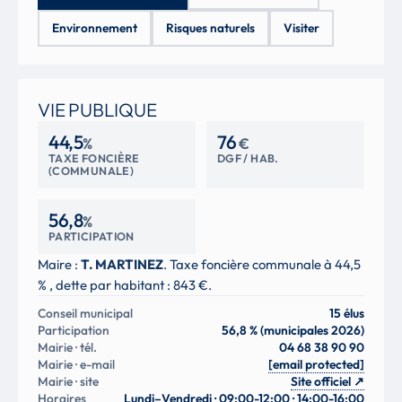
Environnement
Risques naturels
Visiter
VIE PUBLIQUE
44,5
76
%
€
TAXE FONCIÈRE
DGF / HAB.
(COMMUNALE)
56,8
%
PARTICIPATION
Maire :
T. MARTINEZ
. Taxe foncière communale à 44,5
% , dette par habitant : 843 €.
Conseil municipal
15 élus
Participation
56,8 % (municipales 2026)
Mairie · tél.
04 68 38 90 90
Mairie · e-mail
[email protected]
Mairie · site
Site officiel
↗
Horaires
Lundi–Vendredi · 09:00-12:00 · 14:00-16:00