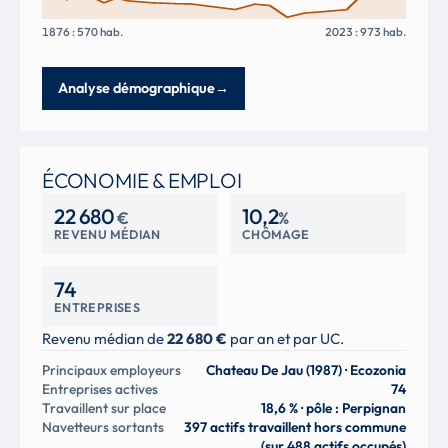
1876 : 570 hab.
2023 : 973 hab.
Analyse démographique
→
ÉCONOMIE & EMPLOI
22 680
10,2
€
%
REVENU MÉDIAN
CHÔMAGE
74
ENTREPRISES
Revenu médian de
22 680 €
par an et par UC.
Principaux employeurs
Chateau De Jau (1987) · Ecozonia
Entreprises actives
74
Travaillent sur place
18,6 % · pôle : Perpignan
Navetteurs sortants
397 actifs travaillent hors commune
(sur 488 actifs occupés)