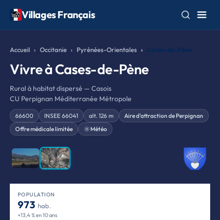
Villages Français
Accueil
Occitanie
Pyrénées-Orientales
Cases-de-Pène
Vivre à Cases-de-Pène
Rural à habitat dispersé — Casois
CU Perpignan Méditerranée Métropole
66600
INSEE 66041
alt. 126 m
Aire d'attraction de Perpignan
Offre médicale limitée
Météo
❮
❯
POPULATION
973
hab.
+13,4 % en 10 ans