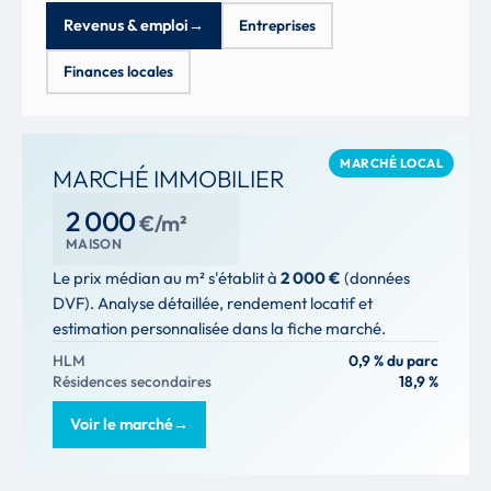
Revenus & emploi
→
Entreprises
Finances locales
MARCHÉ LOCAL
MARCHÉ IMMOBILIER
2 000
€/m²
MAISON
Le prix médian au m² s'établit à
2 000 €
(données
DVF). Analyse détaillée, rendement locatif et
estimation personnalisée dans la fiche marché.
HLM
0,9 % du parc
Résidences secondaires
18,9 %
Voir le marché
→