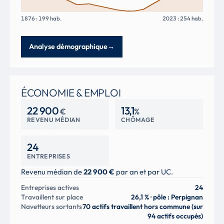
1876 : 199 hab.
2023 : 254 hab.
Analyse démographique
→
ÉCONOMIE & EMPLOI
22 900
13,1
€
%
REVENU MÉDIAN
CHÔMAGE
24
ENTREPRISES
Revenu médian de
22 900 €
par an et par UC.
Entreprises actives
24
Travaillent sur place
26,1 % · pôle : Perpignan
Navetteurs sortants
70 actifs travaillent hors commune (sur
94 actifs occupés)