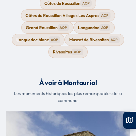
Côtes du Roussillon
AOP
Côtes du Roussillon Villages Les Aspres
AOP
Grand Roussillon
Languedoc
AOP
AOP
Languedoc blanc
Muscat de Rivesaltes
AOP
AOP
Rivesaltes
AOP
À voir à Montauriol
Les monuments historiques les plus remarquables de la
commune.