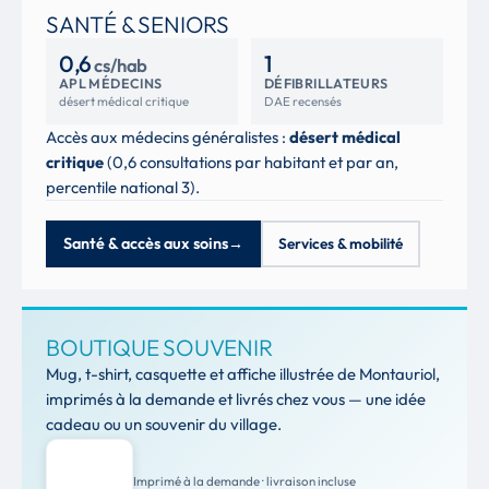
SANTÉ & SENIORS
0,6
1
cs/hab
APL MÉDECINS
DÉFIBRILLATEURS
désert médical critique
DAE recensés
Accès aux médecins généralistes :
désert médical
critique
(0,6 consultations par habitant et par an,
percentile national 3).
Santé & accès aux soins
→
Services & mobilité
BOUTIQUE SOUVENIR
Mug, t-shirt, casquette et affiche illustrée de Montauriol,
imprimés à la demande et livrés chez vous — une idée
cadeau ou un souvenir du village.
Imprimé à la demande · livraison incluse