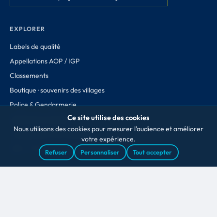
EXPLORER
Labels de qualité
Appellations AOP / IGP
Classements
Boutique · souvenirs des villages
Police & Gendarmerie
Ce site utilise des cookies
Recherche avancée
Nous utilisons des cookies pour mesurer l'audience et améliorer
Comparateur de communes
votre expérience.
Quiz · Trouvez votre département
Refuser
Personnaliser
Tout accepter
RÉGIONS
Auvergne-Rhône-Alpes
Nouvelle-Aquitaine
Bourgogne-Franche-Comté
Occitanie