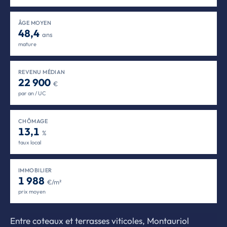
ÂGE MOYEN
48,4
ans
mature
REVENU MÉDIAN
22 900
€
par an / UC
CHÔMAGE
13,1
%
taux local
IMMOBILIER
1 988
€/m²
prix moyen
Entre coteaux et terrasses viticoles, Montauriol