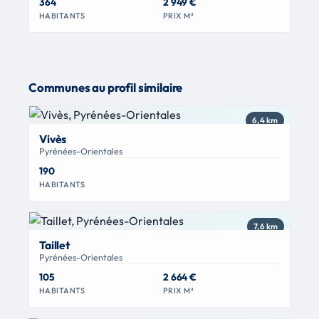
364
2 949 €
HABITANTS
PRIX M²
Communes au profil similaire
6,4 km
Vivès
Pyrénées-Orientales
190
HABITANTS
7,6 km
Taillet
Pyrénées-Orientales
105
2 664 €
HABITANTS
PRIX M²