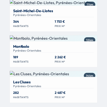
11 km
Saint-Michel-De-Llotes
Pyrénées-Orientales
364
1 753 €
HABITANTS
PRIX M²
12 km
Montbolo
Pyrénées-Orientales
189
2 262 €
HABITANTS
PRIX M²
14 km
Les Cluses
Pyrénées-Orientales
282
2 487 €
HABITANTS
PRIX M²