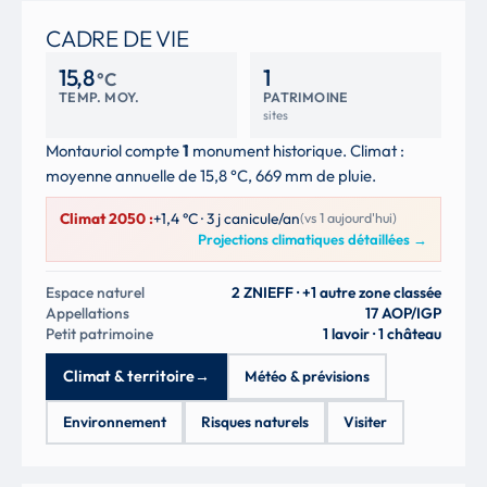
CADRE DE VIE
15,8
1
°C
TEMP. MOY.
PATRIMOINE
sites
Montauriol compte
1
monument historique. Climat :
moyenne annuelle de 15,8 °C, 669 mm de pluie.
Climat 2050 :
+1,4 °C · 3 j canicule/an
(vs 1 aujourd'hui)
Projections climatiques détaillées
→
Espace naturel
2 ZNIEFF · +1 autre zone classée
Appellations
17 AOP/IGP
Petit patrimoine
1 lavoir · 1 château
Climat & territoire
→
Météo & prévisions
Environnement
Risques naturels
Visiter