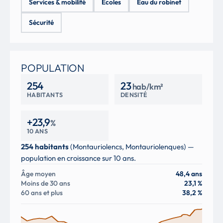
Services & mobilité
Écoles
Eau du robinet
Sécurité
POPULATION
254
23
hab/km²
HABITANTS
DENSITÉ
+23,9
%
10 ANS
254 habitants
(Montauriolencs, Montauriolenques) —
population en croissance sur 10 ans.
Âge moyen
48,4 ans
Moins de 30 ans
23,1 %
60 ans et plus
38,2 %