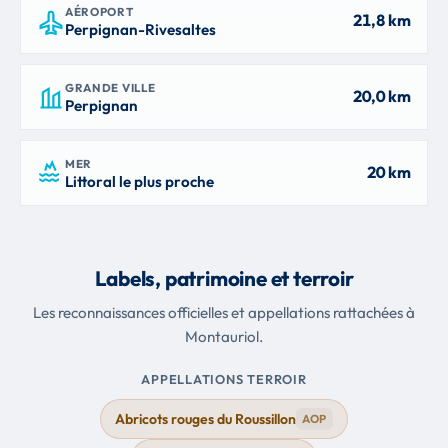
AÉROPORT
21,8 km
Perpignan-Rivesaltes
GRANDE VILLE
20,0 km
Perpignan
MER
20 km
Littoral le plus proche
Labels, patrimoine et terroir
Les reconnaissances officielles et appellations rattachées à
Montauriol.
APPELLATIONS TERROIR
Abricots rouges du Roussillon
AOP