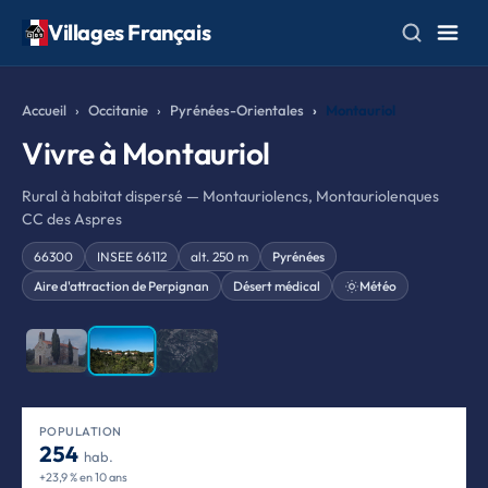
Villages Français
Accueil
Occitanie
Pyrénées-Orientales
Montauriol
Vivre à Montauriol
Rural à habitat dispersé — Montauriolencs, Montauriolenques
CC des Aspres
66300
INSEE 66112
alt. 250 m
Pyrénées
Aire d'attraction de Perpignan
Désert médical
Météo
❮
❯
POPULATION
254
hab.
+23,9 % en 10 ans