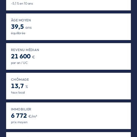
-5,1 % en 10 ans
ÂGE MOYEN
39,5
ans
équilibrée
REVENU MÉDIAN
21 600
€
par an / UC
CHÔMAGE
13,7
%
taux local
IMMOBILIER
6 772
€/m²
prix moyen