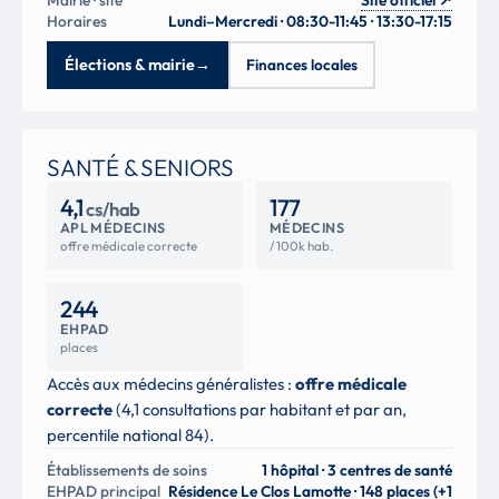
Mairie · site
Site officiel
↗
Horaires
Lundi–Mercredi · 08:30-11:45 · 13:30-17:15
Élections & mairie
→
Finances locales
SANTÉ & SENIORS
4,1
177
cs/hab
APL MÉDECINS
MÉDECINS
offre médicale correcte
/ 100k hab.
244
EHPAD
places
Accès aux médecins généralistes :
offre médicale
correcte
(4,1 consultations par habitant et par an,
percentile national 84).
Établissements de soins
1 hôpital · 3 centres de santé
EHPAD principal
Résidence Le Clos Lamotte · 148 places (+1