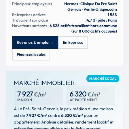
Principaux employeurs
Hermes · Clinique Du Pre Saint
Gervais · Vente-Unique.com
Entreprises actives
1 588
Travaillent sur place
14,7 % · pôle : Paris
Navetteurs sortants
6 828 actifs travaillent hors commune
(sur 8 006 actifs occupés)
Revenus & emploi
→
Entreprises
Finances locales
MARCHÉ LOCAL
MARCHÉ IMMOBILIER
7 927
6 320
€/m²
€/m²
MAISON
APPARTEMENT
À Le Pré-Saint-Gervais, le prix médian d'une maison
est de
7 927 €/m²
contre
6 320 €/m²
pour un
appartement. Analyse détaillée, rendement locatif et
estimation personnalisée dans la fiche marché.