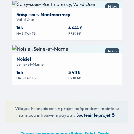
14 km
Soisy-sous-Montmorency
Val-d'Oise
18 k
4 444 €
HABITANTS
PRIX M²
16 km
Noisiel
Seine-et-Marne
16 k
3 411 €
HABITANTS
PRIX M²
Villages Français est un projet indépendant, maintenu
sans pub intrusive ni paywall.
Soutenir le projet ☕
Toutes les communes du Seine-Saint-Denis
→