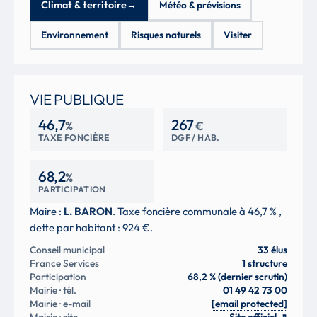
Climat & territoire
→
Météo & prévisions
Environnement
Risques naturels
Visiter
VIE PUBLIQUE
46,7
267
%
€
TAXE FONCIÈRE
DGF / HAB.
68,2
%
PARTICIPATION
Maire :
L. BARON
. Taxe foncière communale à 46,7 % ,
dette par habitant : 924 €.
Conseil municipal
33 élus
France Services
1 structure
Participation
68,2 % (dernier scrutin)
Mairie · tél.
01 49 42 73 00
Mairie · e-mail
[email protected]