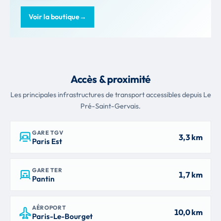
Voir la boutique
→
Accès & proximité
Les principales infrastructures de transport accessibles depuis Le
Pré-Saint-Gervais.
GARE TGV
3,3 km
Paris Est
GARE TER
1,7 km
Pantin
AÉROPORT
10,0 km
Paris-Le-Bourget