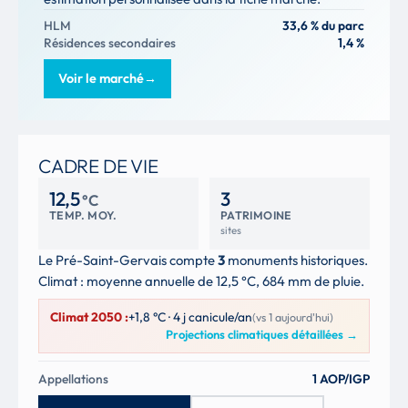
HLM
33,6 % du parc
Résidences secondaires
1,4 %
Voir le marché
→
CADRE DE VIE
12,5
3
°C
TEMP. MOY.
PATRIMOINE
sites
Le Pré-Saint-Gervais compte
3
monuments historiques.
Climat : moyenne annuelle de 12,5 °C, 684 mm de pluie.
Climat 2050 :
+1,8 °C · 4 j canicule/an
(vs 1 aujourd'hui)
Projections climatiques détaillées
→
Appellations
1 AOP/IGP