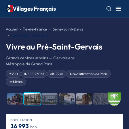
Villages Français
Accueil
Île-de-France
Seine-Saint-Denis
Le Pré-Saint-Gervais
Vivre au Pré-Saint-Gervais
Grands centres urbains — Gervaisiens
Métropole du Grand Paris
93310
INSEE 93061
alt. 72 m
Aire d'attraction de Paris
Météo
❮
❯
POPULATION
16 993
hab.