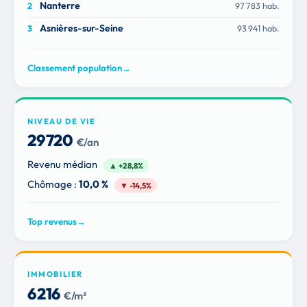
Nanterre
97 783 hab.
Asnières-sur-Seine
93 941 hab.
Classement population
→
NIVEAU DE VIE
29 720
€/an
Revenu médian
▲ +28,8%
Chômage :
10,0 %
▼ -14,5%
Top revenus
→
IMMOBILIER
6 216
€/m²