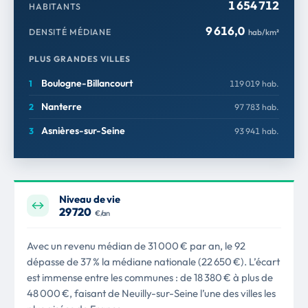
1 654 712
HABITANTS
9 616,0
DENSITÉ MÉDIANE
hab/km²
PLUS GRANDES VILLES
Boulogne-Billancourt
119 019 hab.
Nanterre
97 783 hab.
Asnières-sur-Seine
93 941 hab.
Niveau de vie
29 720
€/an
Avec un revenu médian de 31 000 € par an, le 92
dépasse de 37 % la médiane nationale (22 650 €). L’écart
est immense entre les communes : de 18 380 € à plus de
48 000 €, faisant de Neuilly-sur-Seine l’une des villes les