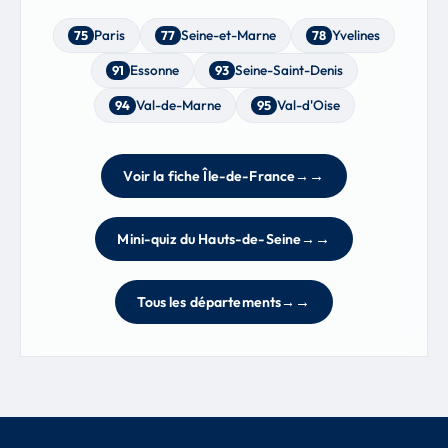
Paris
Seine-et-Marne
Yvelines
75
77
78
Essonne
Seine-Saint-Denis
91
93
Val-de-Marne
Val-d'Oise
94
95
Voir la fiche Île-de-France
→
Mini-quiz du Hauts-de-Seine
→
Tous les départements
→