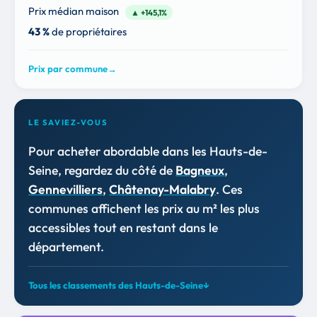
Prix médian maison
▲ +145,1%
43 %
de propriétaires
Prix par commune
→
LE SAVIEZ-VOUS
Pour acheter abordable dans les Hauts-de-
Seine, regardez du côté de
Bagneux
,
Gennevilliers
,
Châtenay-Malabry
. Ces
communes affichent les prix au m² les plus
accessibles tout en restant dans le
département.
Tous les classements des Hauts-de-Seine
↓