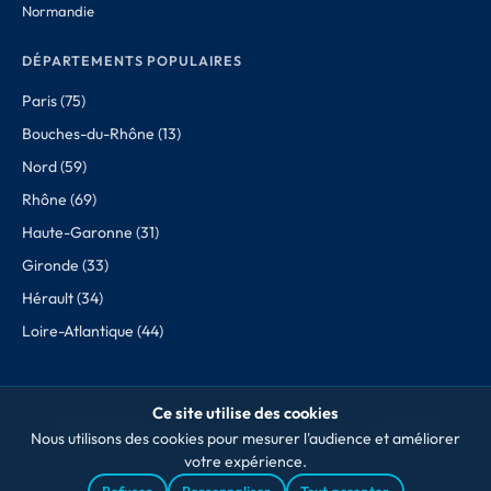
Normandie
DÉPARTEMENTS POPULAIRES
Paris (75)
Bouches-du-Rhône (13)
Nord (59)
Rhône (69)
Haute-Garonne (31)
Gironde (33)
Hérault (34)
Loire-Atlantique (44)
Ce site utilise des cookies
© 2026 Villages Français. Données issues des sources officielles.
Nous utilisons des cookies pour mesurer l'audience et améliorer
Mentions
CGV
Conditions
Confidentialité
À propos
Cookies
Contact
votre expérience.
légales
de retour
des données