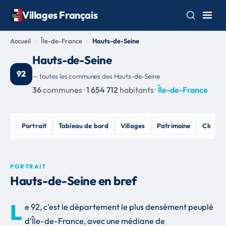
Villages Français
Accueil
Île-de-France
Hauts-de-Seine
Hauts-de-Seine
92
— toutes les communes des Hauts-de-Seine
36
communes ·
1 654 712
habitants ·
Île-de-France
Portrait
Tableau de bord
Villages
Patrimoine
Classe
PORTRAIT
Hauts-de-Seine en bref
L
e 92, c’est le département le plus densément peuplé
d’Île-de-France, avec une médiane de