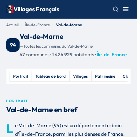
Villages Français
Accueil
Île-de-France
Val-de-Marne
Val-de-Marne
94
— toutes les communes du Val-de-Marne
47
communes ·
1 426 929
habitants ·
Île-de-France
Portrait
Tableau de bord
Villages
Patrimoine
Classe
PORTRAIT
Val-de-Marne en bref
L
e Val-de-Marne (94) est un département urbain
d’Île-de-France, parmi les plus denses de France.