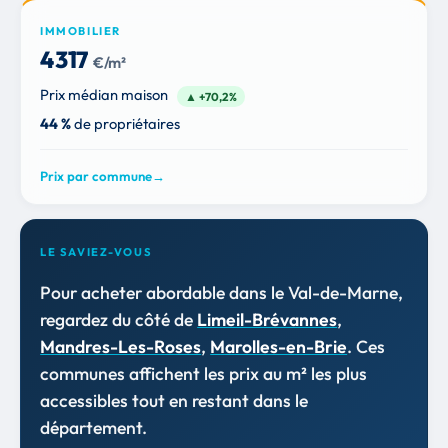
IMMOBILIER
4 317
€/m²
Prix médian maison
▲ +70,2%
44 %
de propriétaires
Prix par commune
→
LE SAVIEZ-VOUS
Pour acheter abordable dans le Val-de-Marne,
regardez du côté de
Limeil-Brévannes
,
Mandres-Les-Roses
,
Marolles-en-Brie
. Ces
communes affichent les prix au m² les plus
accessibles tout en restant dans le
département.