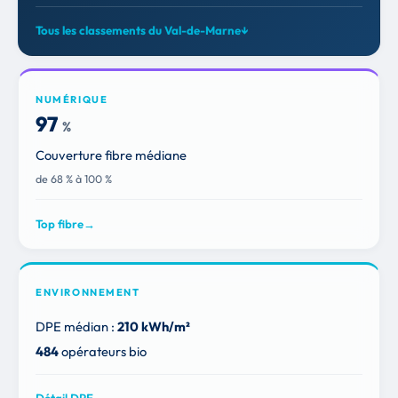
Tous les classements du Val-de-Marne
↓
NUMÉRIQUE
97
%
Couverture fibre médiane
de 68 % à 100 %
Top fibre
→
ENVIRONNEMENT
DPE médian :
210 kWh/m²
484
opérateurs bio