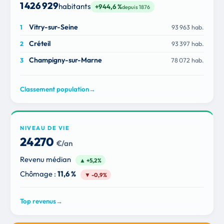
1 426 929
habitants
+944,6 %
depuis 1876
Vitry-sur-Seine
93 963 hab.
Créteil
93 397 hab.
Champigny-sur-Marne
78 072 hab.
Classement population
→
NIVEAU DE VIE
24 270
€/an
Revenu médian
▲ +5,2%
Chômage :
11,6 %
▼ -0,9%
Top revenus
→