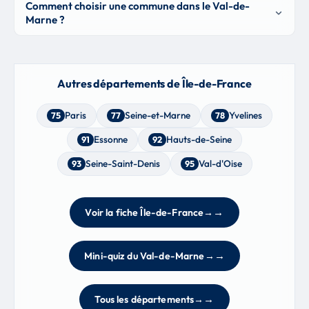
Comment choisir une commune dans le Val-de-
Marne ?
Autres départements de Île-de-France
Paris
Seine-et-Marne
Yvelines
75
77
78
Essonne
Hauts-de-Seine
91
92
Seine-Saint-Denis
Val-d'Oise
93
95
Voir la fiche Île-de-France
→
Mini-quiz du Val-de-Marne
→
Tous les départements
→