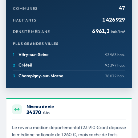
47
COMMUNES
1 426 929
HABITANTS
6 961,1
DENSITÉ MÉDIANE
hab/km²
PLUS GRANDES VILLES
Vitry-sur-Seine
93 963 hab.
Créteil
93 397 hab.
Champigny-sur-Marne
78 072 hab.
Niveau de vie
24 270
€/an
Le revenu médian départemental (23 910 €/an) dépasse
la médiane nationale de 1 260 €, mais cache de forts